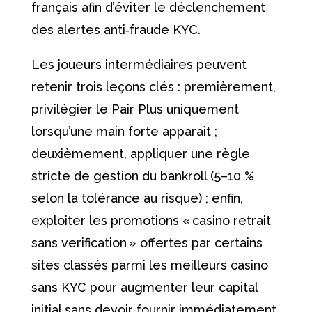
français afin d’éviter le déclenchement
des alertes anti‑fraude KYC.
Les joueurs intermédiaires peuvent
retenir trois leçons clés : premièrement,
privilégier le Pair Plus uniquement
lorsqu’une main forte apparaît ;
deuxièmement, appliquer une règle
stricte de gestion du bankroll (5–10 %
selon la tolérance au risque) ; enfin,
exploiter les promotions « casino retrait
sans verification » offertes par certains
sites classés parmi les meilleurs casino
sans KYC pour augmenter leur capital
initial sans devoir fournir immédiatement