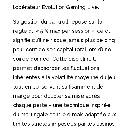
l’opérateur Evolution Gaming Live.
Sa gestion du bankroll repose sur la
règle du « 5 % max per session », ce qui
signifie qu’il ne risque jamais plus de cinq
pour cent de son capital total lors d’une
soirée donnée. Cette discipline lui
permet d’absorber les fluctuations
inhérentes à la volatilité moyenne du jeu
tout en conservant suffisamment de
marge pour doubler sa mise après
chaque perte – une technique inspirée
du martingale contrôlé mais adaptée aux
limites strictes imposées par les casinos