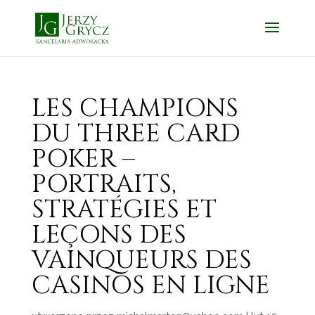
LES CHAMPIONS
DU THREE CARD
POKER –
PORTRAITS,
STRATÉGIES ET
LEÇONS DES
VAINQUEURS DES
CASINOS EN LIGNE