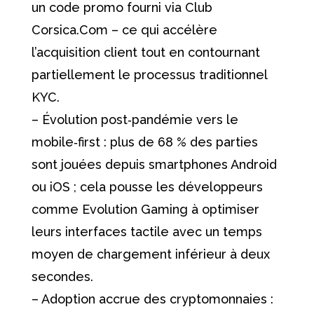
un code promo fourni via Club
Corsica.Com – ce qui accélère
l’acquisition client tout en contournant
partiellement le processus traditionnel
KYC.
– Évolution post‑pandémie vers le
mobile‑first : plus de 68 % des parties
sont jouées depuis smartphones Android
ou iOS ; cela pousse les développeurs
comme Evolution Gaming à optimiser
leurs interfaces tactile avec un temps
moyen de chargement inférieur à deux
secondes.
– Adoption accrue des cryptomonnaies :