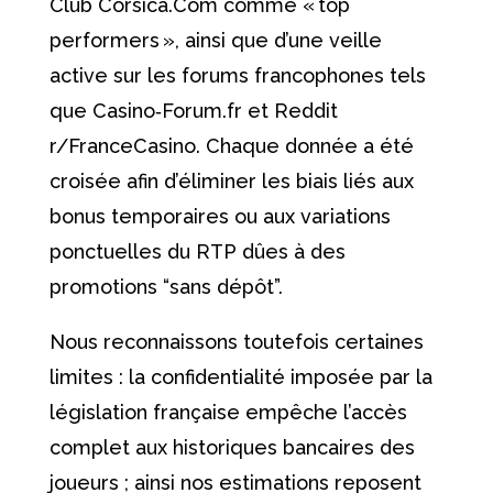
Club Corsica.Com comme « top
performers », ainsi que d’une veille
active sur les forums francophones tels
que Casino‑Forum.fr et Reddit
r/FranceCasino. Chaque donnée a été
croisée afin d’éliminer les biais liés aux
bonus temporaires ou aux variations
ponctuelles du RTP dûes à des
promotions “sans dépôt”.
Nous reconnaissons toutefois certaines
limites : la confidentialité imposée par la
législation française empêche l’accès
complet aux historiques bancaires des
joueurs ; ainsi nos estimations reposent