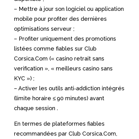
– Mettre à jour son logiciel ou application
mobile pour profiter des dernières
optimisations serveur ;
– Profiter uniquement des promotions
listées comme fiables sur Club
Corsica.Com (« casino retrait sans
verification », « meilleurs casino sans
KYC ») ;
– Activer les outils anti‑addiction intégrés
(limite horaire ≤ 90 minutes) avant
chaque session .
En termes de plateformes fiables
recommandées par Club Corsica.Com,