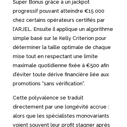
Super Bonus grâce à un jackpot
progressif pouvant atteindre €15 000
chez certains opérateurs certifiés par
l’ARJEL. Ensuite il applique un algorithme
simple basé sur le Kelly Criterion pour
déterminer la taille optimale de chaque
mise tout en respectant une limite
maximale quotidienne fixée à €500 afin
d’éviter toute dérive financière liée aux
promotions “sans vérification”.
Cette polyvalence se traduit
directement par une longévité accrue :
alors que les spécialistes monovariants
voient souvent leur profit stagner après