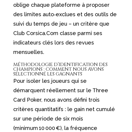
oblige chaque plateforme à proposer
des limites auto‑exclues et des outils de
suivi du temps de jeu – un critère que
Club Corsica.Com classe parmi ses
indicateurs clés lors des revues
mensuelles.
MÉTHODOLOGIE D’IDENTIFICATION DES
CHAMPIONS : COMMENT NOUS AVONS
SÉLECTIONNÉ LES GAGNANTS
Pour isoler les joueurs qui se
démarquent réellement sur le Three
Card Poker, nous avons défini trois
critères quantitatifs : le gain net cumulé
sur une période de six mois
(minimum 10 000 €), la fréquence