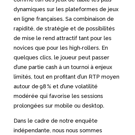
dynamiques sur les plateformes de jeux
en ligne françaises. Sa combinaison de
rapidité, de stratégie et de possibilités
de mise le rend attractif tant pour les
novices que pour les high‑rollers. En
quelques clics, le joueur peut passer
d’une partie cash à un tournoi à enjeux
limités, tout en profitant d’un RTP moyen
autour de 98 % et d’une volatilité
modérée qui favorise les sessions
prolongées sur mobile ou desktop.
Dans le cadre de notre enquête
indépendante, nous nous sommes