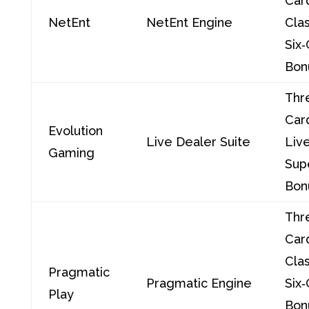
Car
NetEnt
NetEnt Engine
Clas
Six
Bon
Thr
Car
Evolution
Live Dealer Suite
Live
Gaming
Sup
Bon
Thr
Car
Clas
Pragmatic
Pragmatic Engine
Six
Play
Bon