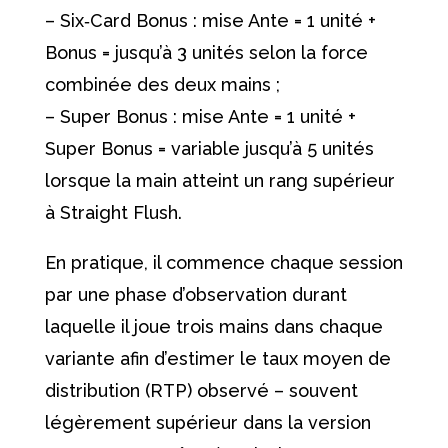
– Six‑Card Bonus : mise Ante = 1 unité +
Bonus = jusqu’à 3 unités selon la force
combinée des deux mains ;
– Super Bonus : mise Ante = 1 unité +
Super Bonus = variable jusqu’à 5 unités
lorsque la main atteint un rang supérieur
à Straight Flush.
En pratique, il commence chaque session
par une phase d’observation durant
laquelle il joue trois mains dans chaque
variante afin d’estimer le taux moyen de
distribution (RTP) observé – souvent
légèrement supérieur dans la version