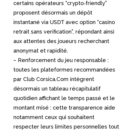
certains opérateurs “crypto‑friendly”
proposent désormais un dépôt
instantané via USDT avec option “casino
retrait sans verification”, répondant ainsi
aux attentes des joueurs recherchant
anonymat et rapidité.
– Renforcement du jeu responsable :
toutes les plateformes recommandées
par Club Corsica.Com intègrent
désormais un tableau récapitulatif
quotidien affichant le temps passé et le
montant misé ; cette transparence aide
notamment ceux qui souhaitent
respecter leurs limites personnelles tout