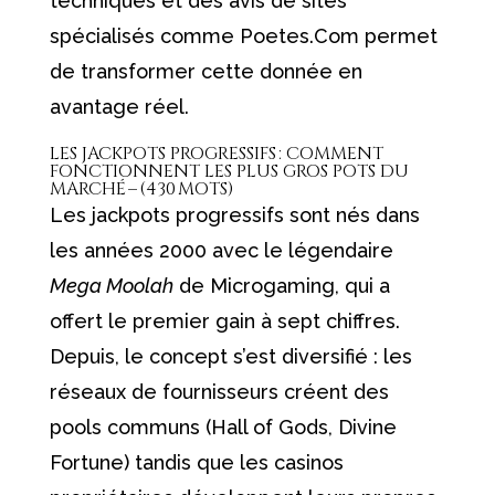
techniques et des avis de sites
spécialisés comme Poetes.Com permet
de transformer cette donnée en
avantage réel.
LES JACKPOTS PROGRESSIFS : COMMENT
FONCTIONNENT LES PLUS GROS POTS DU
MARCHÉ – (430 MOTS)
Les jackpots progressifs sont nés dans
les années 2000 avec le légendaire
Mega Moolah
de Microgaming, qui a
offert le premier gain à sept chiffres.
Depuis, le concept s’est diversifié : les
réseaux de fournisseurs créent des
pools communs (Hall of Gods, Divine
Fortune) tandis que les casinos