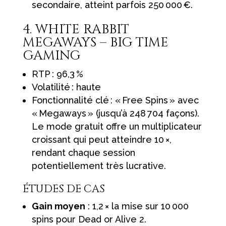
secondaire, atteint parfois 250 000 €.
4. WHITE RABBIT
MEGAWAYS – BIG TIME
GAMING
RTP : 96,3 %
Volatilité : haute
Fonctionnalité clé : « Free Spins » avec
« Megaways » (jusqu’à 248 704 façons).
Le mode gratuit offre un multiplicateur
croissant qui peut atteindre 10 ×,
rendant chaque session
potentiellement très lucrative.
ÉTUDES DE CAS
Gain moyen
: 1,2 × la mise sur 10 000
spins pour Dead or Alive 2.