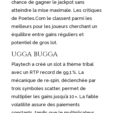
chance de gagner le jackpot sans
atteindre la mise maximale. Les critiques
de Poetes.Com le classent parmi les
meilleurs pour les joueurs cherchant un
équilibre entre gains réguliers et
potentiel de gros lot.
UGGA BUGGA
Playtech a créé un slot à thème tribal
avec un RTP record de 99,1 %. La
mécanique de re‑spin, déclenchée par
trois symboles scatter, permet de
multiplier les gains jusqu’à 10 ×. La faible
volatilité assure des paiements
constants, tandis que le multiplicateur