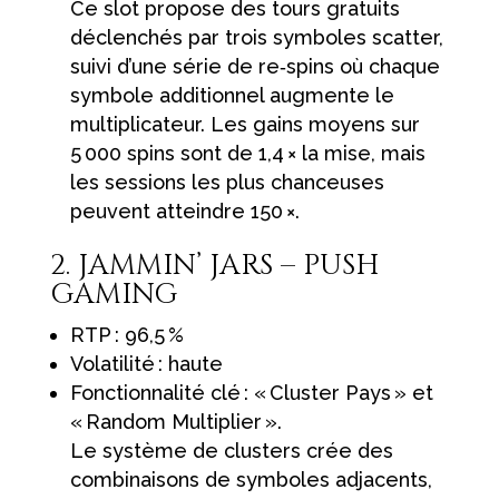
Ce slot propose des tours gratuits
déclenchés par trois symboles scatter,
suivi d’une série de re‑spins où chaque
symbole additionnel augmente le
multiplicateur. Les gains moyens sur
5 000 spins sont de 1,4 × la mise, mais
les sessions les plus chanceuses
peuvent atteindre 150 ×.
2. JAMMIN’ JARS – PUSH
GAMING
RTP : 96,5 %
Volatilité : haute
Fonctionnalité clé : « Cluster Pays » et
« Random Multiplier ».
Le système de clusters crée des
combinaisons de symboles adjacents,