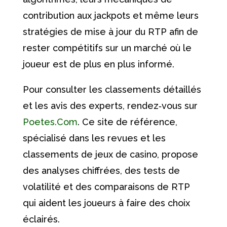
contribution aux jackpots et même leurs
stratégies de mise à jour du RTP afin de
rester compétitifs sur un marché où le
joueur est de plus en plus informé.
Pour consulter les classements détaillés
et les avis des experts, rendez‑vous sur
Poetes.Com
. Ce site de référence,
spécialisé dans les revues et les
classements de jeux de casino, propose
des analyses chiffrées, des tests de
volatilité et des comparaisons de RTP
qui aident les joueurs à faire des choix
éclairés.