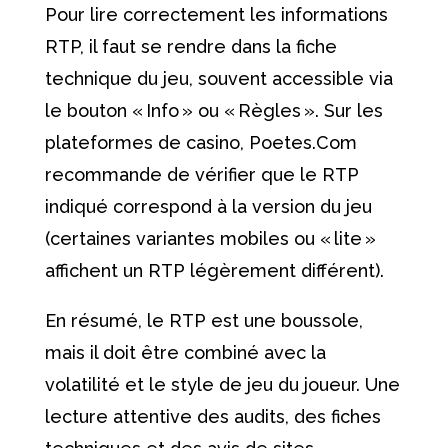
Pour lire correctement les informations
RTP, il faut se rendre dans la fiche
technique du jeu, souvent accessible via
le bouton « Info » ou « Règles ». Sur les
plateformes de casino, Poetes.Com
recommande de vérifier que le RTP
indiqué correspond à la version du jeu
(certaines variantes mobiles ou « lite »
affichent un RTP légèrement différent).
En résumé, le RTP est une boussole,
mais il doit être combiné avec la
volatilité et le style de jeu du joueur. Une
lecture attentive des audits, des fiches