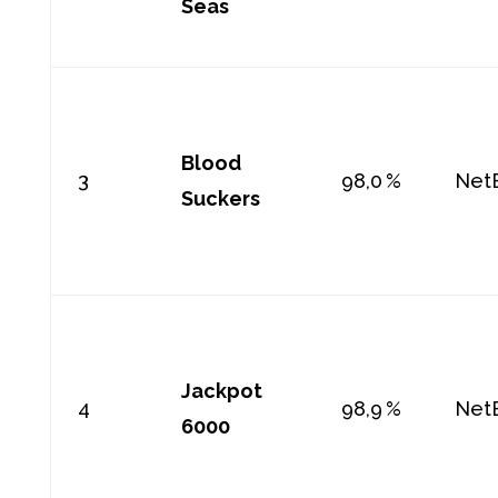
Seas
Blood
3
98,0 %
Net
Suckers
Jackpot
4
98,9 %
Net
6000