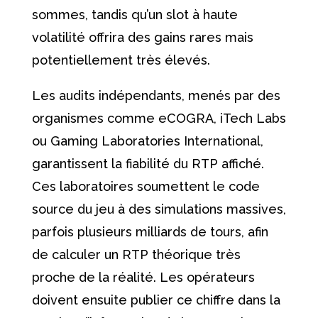
sommes, tandis qu’un slot à haute
volatilité offrira des gains rares mais
potentiellement très élevés.
Les audits indépendants, menés par des
organismes comme eCOGRA, iTech Labs
ou Gaming Laboratories International,
garantissent la fiabilité du RTP affiché.
Ces laboratoires soumettent le code
source du jeu à des simulations massives,
parfois plusieurs milliards de tours, afin
de calculer un RTP théorique très
proche de la réalité. Les opérateurs
doivent ensuite publier ce chiffre dans la