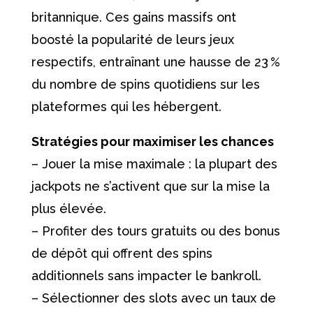
britannique. Ces gains massifs ont
boosté la popularité de leurs jeux
respectifs, entraînant une hausse de 23 %
du nombre de spins quotidiens sur les
plateformes qui les hébergent.
Stratégies pour maximiser les chances
– Jouer la mise maximale : la plupart des
jackpots ne s’activent que sur la mise la
plus élevée.
– Profiter des tours gratuits ou des bonus
de dépôt qui offrent des spins
additionnels sans impacter le bankroll.
– Sélectionner des slots avec un taux de