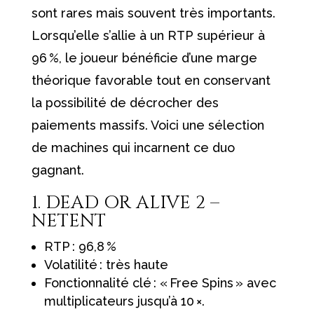
sont rares mais souvent très importants.
Lorsqu’elle s’allie à un RTP supérieur à
96 %, le joueur bénéficie d’une marge
théorique favorable tout en conservant
la possibilité de décrocher des
paiements massifs. Voici une sélection
de machines qui incarnent ce duo
gagnant.
1. DEAD OR ALIVE 2 –
NETENT
RTP : 96,8 %
Volatilité : très haute
Fonctionnalité clé : « Free Spins » avec
multiplicateurs jusqu’à 10 ×.