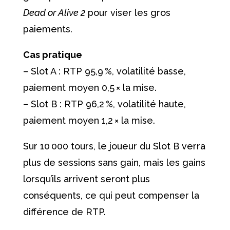
Dead or Alive 2
pour viser les gros
paiements.
Cas pratique
– Slot A : RTP 95,9 %, volatilité basse,
paiement moyen 0,5 × la mise.
– Slot B : RTP 96,2 %, volatilité haute,
paiement moyen 1,2 × la mise.
Sur 10 000 tours, le joueur du Slot B verra
plus de sessions sans gain, mais les gains
lorsqu’ils arrivent seront plus
conséquents, ce qui peut compenser la
différence de RTP.