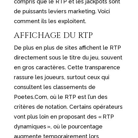
compris que le RTP et les jackpots sont
de puissants leviers marketing. Voici
comment ils les exploitent.
AFFICHAGE DU RTP
De plus en plus de sites affichent le RTP
directement sous le titre du jeu, souvent
en gros caractères. Cette transparence
rassure les joueurs, surtout ceux qui
consultent les classements de
Poetes.Com, où le RTP est l’un des
critères de notation. Certains opérateurs
vont plus loin en proposant des « RTP
dynamiques », où le pourcentage
augmente temporairement lors