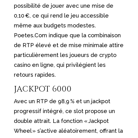
possibilité de jouer avec une mise de
0,10 €, ce qui rend le jeu accessible
même aux budgets modestes.
Poetes.Com indique que la combinaison
de RTP élevé et de mise minimale attire
particulièrement les joueurs de crypto
casino en ligne, qui privilégient les
retours rapides.
JACKPOT 6000
Avec un RTP de 98,9 % et un jackpot
progressif intégré, ce slot propose un
double attrait. La fonction « Jackpot
Wheel » s’active aléatoirement, offrant la