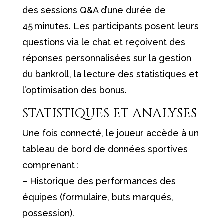
des sessions Q&A d’une durée de
45 minutes. Les participants posent leurs
questions via le chat et reçoivent des
réponses personnalisées sur la gestion
du bankroll, la lecture des statistiques et
l’optimisation des bonus.
STATISTIQUES ET ANALYSES
Une fois connecté, le joueur accède à un
tableau de bord de données sportives
comprenant :
– Historique des performances des
équipes (formulaire, buts marqués,
possession).