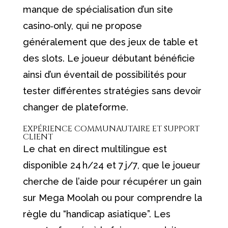
manque de spécialisation d’un site
casino‑only, qui ne propose
généralement que des jeux de table et
des slots. Le joueur débutant bénéficie
ainsi d’un éventail de possibilités pour
tester différentes stratégies sans devoir
changer de plateforme.
EXPÉRIENCE COMMUNAUTAIRE ET SUPPORT
CLIENT
Le chat en direct multilingue est
disponible 24 h/24 et 7 j/7, que le joueur
cherche de l’aide pour récupérer un gain
sur Mega Moolah ou pour comprendre la
règle du “handicap asiatique”. Les