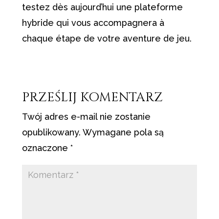
testez dès aujourd’hui une plateforme
hybride qui vous accompagnera à
chaque étape de votre aventure de jeu.
PRZEŚLIJ KOMENTARZ
Twój adres e-mail nie zostanie
opublikowany.
Wymagane pola są
oznaczone
*