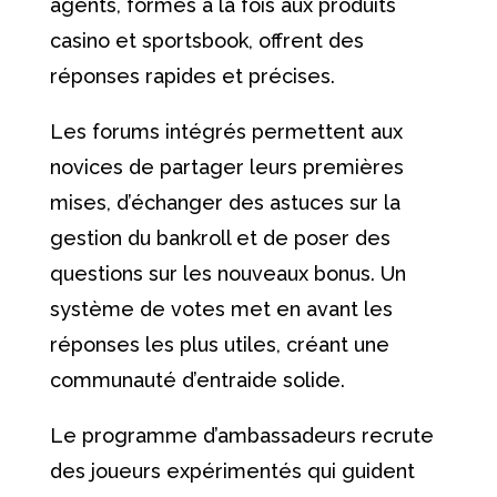
agents, formés à la fois aux produits
casino et sportsbook, offrent des
réponses rapides et précises.
Les forums intégrés permettent aux
novices de partager leurs premières
mises, d’échanger des astuces sur la
gestion du bankroll et de poser des
questions sur les nouveaux bonus. Un
système de votes met en avant les
réponses les plus utiles, créant une
communauté d’entraide solide.
Le programme d’ambassadeurs recrute
des joueurs expérimentés qui guident