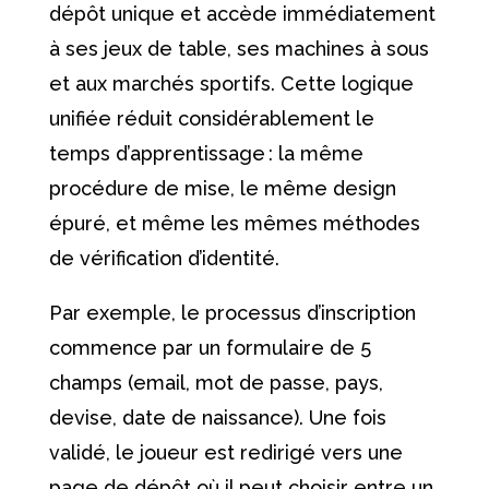
dépôt unique et accède immédiatement
à ses jeux de table, ses machines à sous
et aux marchés sportifs. Cette logique
unifiée réduit considérablement le
temps d’apprentissage : la même
procédure de mise, le même design
épuré, et même les mêmes méthodes
de vérification d’identité.
Par exemple, le processus d’inscription
commence par un formulaire de 5
champs (email, mot de passe, pays,
devise, date de naissance). Une fois
validé, le joueur est redirigé vers une
page de dépôt où il peut choisir entre un