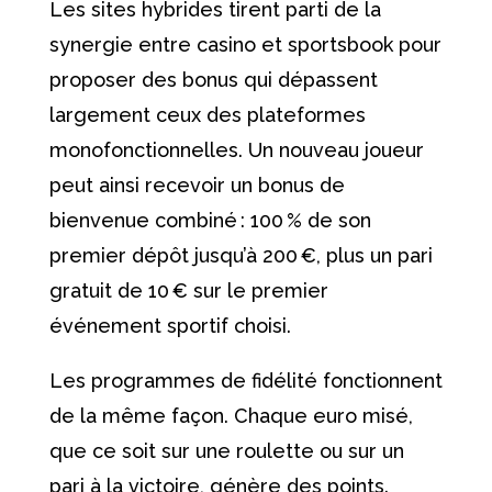
Les sites hybrides tirent parti de la
synergie entre casino et sportsbook pour
proposer des bonus qui dépassent
largement ceux des plateformes
monofonctionnelles. Un nouveau joueur
peut ainsi recevoir un bonus de
bienvenue combiné : 100 % de son
premier dépôt jusqu’à 200 €, plus un pari
gratuit de 10 € sur le premier
événement sportif choisi.
Les programmes de fidélité fonctionnent
de la même façon. Chaque euro misé,
que ce soit sur une roulette ou sur un
pari à la victoire, génère des points.