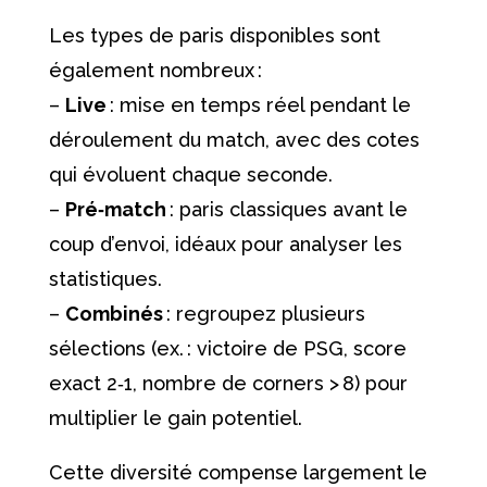
Les types de paris disponibles sont
également nombreux :
–
Live
: mise en temps réel pendant le
déroulement du match, avec des cotes
qui évoluent chaque seconde.
–
Pré‑match
: paris classiques avant le
coup d’envoi, idéaux pour analyser les
statistiques.
–
Combinés
: regroupez plusieurs
sélections (ex. : victoire de PSG, score
exact 2‑1, nombre de corners > 8) pour
multiplier le gain potentiel.
Cette diversité compense largement le