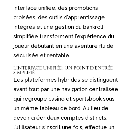
interface unifiée, des promotions
croisées, des outils d’apprentissage
intégrés et une gestion du bankroll
simplifiée transforment l’expérience du
joueur débutant en une aventure fluide,
sécurisée et rentable.
L’INTERFACE UNIFIÉE : UN POINT D’ENTRÉE
SIMPLIFIÉ
Les plateformes hybrides se distinguent
avant tout par une navigation centralisée
qui regroupe casino et sportsbook sous
un même tableau de bord. Au lieu de
devoir créer deux comptes distincts,
l’utilisateur s’inscrit une fois, effectue un