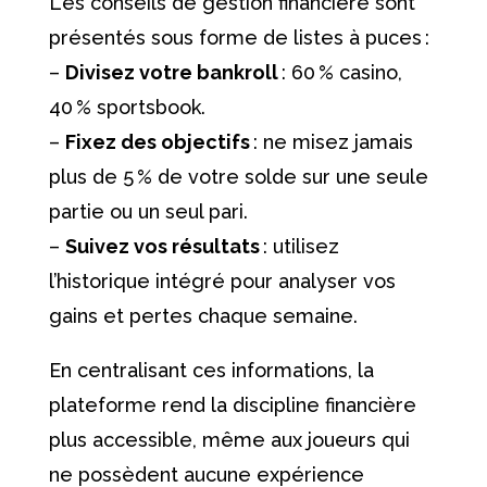
Les conseils de gestion financière sont
présentés sous forme de listes à puces :
–
Divisez votre bankroll
: 60 % casino,
40 % sportsbook.
–
Fixez des objectifs
: ne misez jamais
plus de 5 % de votre solde sur une seule
partie ou un seul pari.
–
Suivez vos résultats
: utilisez
l’historique intégré pour analyser vos
gains et pertes chaque semaine.
En centralisant ces informations, la
plateforme rend la discipline financière
plus accessible, même aux joueurs qui
ne possèdent aucune expérience