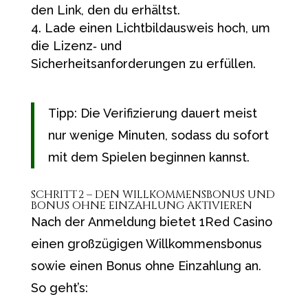
den Link, den du erhältst.
Lade einen Lichtbildausweis hoch, um
die Lizenz‑ und
Sicherheitsanforderungen zu erfüllen.
Tipp: Die Verifizierung dauert meist
nur wenige Minuten, sodass du sofort
mit dem Spielen beginnen kannst.
SCHRITT 2 – DEN WILLKOMMENSBONUS UND
BONUS OHNE EINZAHLUNG AKTIVIEREN
Nach der Anmeldung bietet 1Red Casino
einen großzügigen Willkommensbonus
sowie einen Bonus ohne Einzahlung an.
So geht’s: