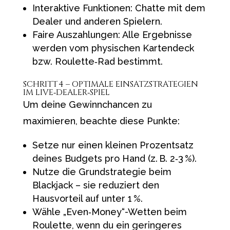
Interaktive Funktionen: Chatte mit dem
Dealer und anderen Spielern.
Faire Auszahlungen: Alle Ergebnisse
werden vom physischen Kartendeck
bzw. Roulette‑Rad bestimmt.
SCHRITT 4 – OPTIMALE EINSATZSTRATEGIEN
IM LIVE‑DEALER‑SPIEL
Um deine Gewinnchancen zu
maximieren, beachte diese Punkte:
Setze nur einen kleinen Prozentsatz
deines Budgets pro Hand (z. B. 2‑3 %).
Nutze die Grundstrategie beim
Blackjack – sie reduziert den
Hausvorteil auf unter 1 %.
Wähle „Even‑Money“-Wetten beim
Roulette, wenn du ein geringeres