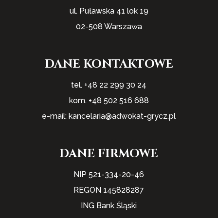
ul. Puławska 41 lok 19
02-508 Warszawa
DANE KONTAKTOWE
tel. +48 22 299 30 24
kom. +48 502 516 688
e-mail:
kancelaria@adwokat-grycz.pl
DANE FIRMOWE
NIP 521-334-20-46
REGON 145828287
ING Bank Śląski