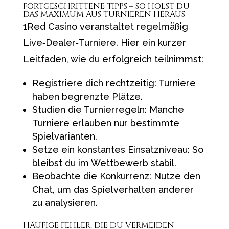
FORTGESCHRITTENE TIPPS – SO HOLST DU
DAS MAXIMUM AUS TURNIEREN HERAUS
1Red Casino veranstaltet regelmäßig
Live‑Dealer‑Turniere. Hier ein kurzer
Leitfaden, wie du erfolgreich teilnimmst:
Registriere dich rechtzeitig: Turniere
haben begrenzte Plätze.
Studien die Turnierregeln: Manche
Turniere erlauben nur bestimmte
Spielvarianten.
Setze ein konstantes Einsatzniveau: So
bleibst du im Wettbewerb stabil.
Beobachte die Konkurrenz: Nutze den
Chat, um das Spielverhalten anderer
zu analysieren.
HÄUFIGE FEHLER, DIE DU VERMEIDEN