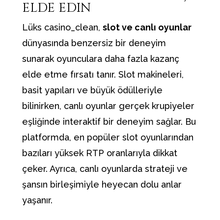
ELDE EDIN
Lüks casino_clean,
slot ve canlı oyunlar
dünyasında benzersiz bir deneyim
sunarak oyunculara daha fazla kazanç
elde etme fırsatı tanır. Slot makineleri,
basit yapıları ve büyük ödülleriyle
bilinirken, canlı oyunlar gerçek krupiyeler
eşliğinde interaktif bir deneyim sağlar. Bu
platformda, en popüler slot oyunlarından
bazıları yüksek RTP oranlarıyla dikkat
çeker. Ayrıca, canlı oyunlarda strateji ve
şansın birleşimiyle heyecan dolu anlar
yaşanır.