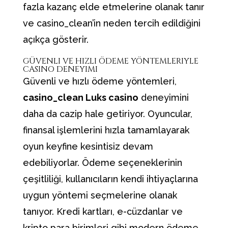
fazla kazanç elde etmelerine olanak tanır
ve casino_clean’in neden tercih edildiğini
açıkça gösterir.
GÜVENLI VE HIZLI ÖDEME YÖNTEMLERIYLE
CASINO DENEYIMI
Güvenli ve hızlı ödeme yöntemleri,
casino_clean Luks casino
deneyimini
daha da cazip hale getiriyor. Oyuncular,
finansal işlemlerini hızla tamamlayarak
oyun keyfine kesintisiz devam
edebiliyorlar. Ödeme seçeneklerinin
çeşitliliği, kullanıcıların kendi ihtiyaçlarına
uygun yöntemi seçmelerine olanak
tanıyor. Kredi kartları, e-cüzdanlar ve
kripto para birimleri gibi modern ödeme