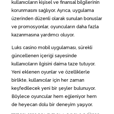
kullanıcıların kişisel ve finansal bilgilerinin
korunmasını sağlıyor. Ayrıca, uygulama
üzerinden düzenli olarak sunulan bonuslar
ve promosyonlar, oyuncuların daha fazla
kazanmasına yardımcı oluyor.
Luks casino mobil uygulaması, sürekli
güncellenen içeriği sayesinde
kullanıcıların ilgisini daima taze tutuyor.
Yeni eklenen oyunlar ve özelliklerle
birlikte, kullanıcılar için her zaman
keşfedilecek yeni bir şeyler bulunuyor.
Böylece oyuncular hem eğleniyor hem
de heyecan dolu bir deneyim yaşıyor.