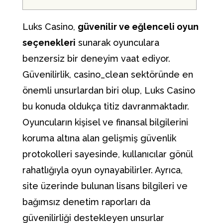
Luks Casino,
güvenilir ve eğlenceli oyun
seçenekleri
sunarak oyunculara
benzersiz bir deneyim vaat ediyor.
Güvenilirlik, casino_clean sektöründe en
önemli unsurlardan biri olup, Luks Casino
bu konuda oldukça titiz davranmaktadır.
Oyuncuların kişisel ve finansal bilgilerini
koruma altına alan gelişmiş güvenlik
protokolleri sayesinde, kullanıcılar gönül
rahatlığıyla oyun oynayabilirler. Ayrıca,
site üzerinde bulunan lisans bilgileri ve
bağımsız denetim raporları da
güvenilirliği destekleyen unsurlar