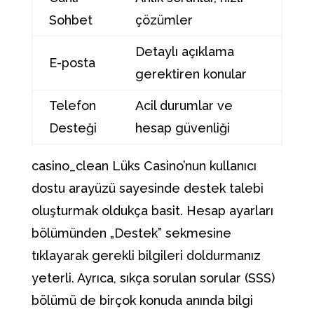
Sohbet
çözümler
Detaylı açıklama
E-posta
gerektiren konular
Telefon
Acil durumlar ve
Desteği
hesap güvenliği
casino_clean Lüks Casino’nun kullanıcı
dostu arayüzü sayesinde destek talebi
oluşturmak oldukça basit. Hesap ayarları
bölümünden „Destek” sekmesine
tıklayarak gerekli bilgileri doldurmanız
yeterli. Ayrıca, sıkça sorulan sorular (SSS)
bölümü de birçok konuda anında bilgi