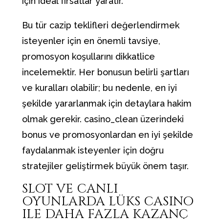
için ideal fırsatlar yaratır.
Bu tür cazip teklifleri değerlendirmek
isteyenler için en önemli tavsiye,
promosyon koşullarını dikkatlice
incelemektir. Her bonusun belirli şartları
ve kuralları olabilir; bu nedenle, en iyi
şekilde yararlanmak için detaylara hakim
olmak gerekir. casino_clean üzerindeki
bonus ve promosyonlardan en iyi şekilde
faydalanmak isteyenler için doğru
stratejiler geliştirmek büyük önem taşır.
SLOT VE CANLI
OYUNLARDA LÜKS CASINO
ILE DAHA FAZLA KAZANÇ