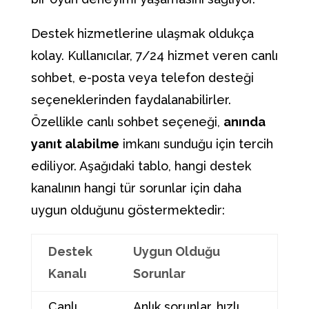
Destek hizmetlerine ulaşmak oldukça
kolay. Kullanıcılar, 7/24 hizmet veren canlı
sohbet, e-posta veya telefon desteği
seçeneklerinden faydalanabilirler.
Özellikle canlı sohbet seçeneği,
anında
yanıt alabilme
imkanı sunduğu için tercih
ediliyor. Aşağıdaki tablo, hangi destek
kanalının hangi tür sorunlar için daha
uygun olduğunu göstermektedir:
Destek
Uygun Olduğu
Kanalı
Sorunlar
Canlı
Anlık sorunlar, hızlı