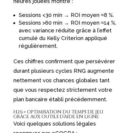
heures jouées montre :
Sessions <30 min → ROI moyen ≈8 %.
Sessions >60 min → ROI moyen ≈14 %,
avec variance réduite grâce à l’effet
cumulé du Kelly Criterion appliqué
régulièrement.
Ces chiffres confirment que persévérer
durant plusieurs cycles RNG augmente
nettement vos chances globales tant
que vous respectez strictement votre
plan bancaire établi précédemment.
H2 6 > OPTIMISATION DU TEMPS DE JEU
GRÂCE AUX OUTILS D’AIDE EN LIGNE
Voici quelques solutions légales