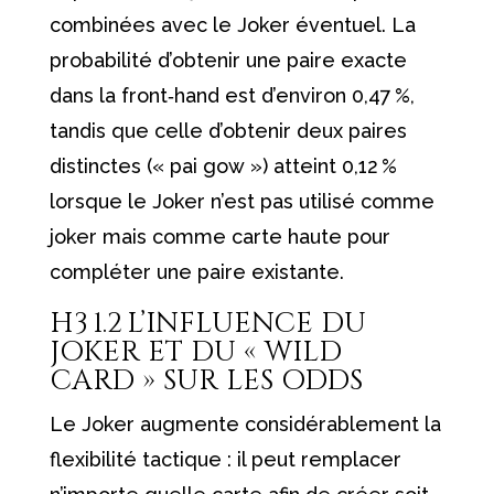
combinées avec le Joker éventuel. La
probabilité d’obtenir une paire exacte
dans la front‑hand est d’environ 0,47 %,
tandis que celle d’obtenir deux paires
distinctes (« pai gow ») atteint 0,12 %
lorsque le Joker n’est pas utilisé comme
joker mais comme carte haute pour
compléter une paire existante.
H3 1.2 L’INFLUENCE DU
JOKER ET DU « WILD
CARD » SUR LES ODDS
Le Joker augmente considérablement la
flexibilité tactique : il peut remplacer