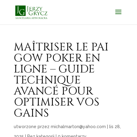
MAÎTRISER LE PAI
GOW POKER EN
LIGNE – GUIDE
TECHNIQUE
AVANCÉ POUR
OPTIMISER VOS
GAINS
utworzone przez
michalmarton@yahoo.com
|
lis 28,
2025
|
Bez kategorii
|
0 komentarzy