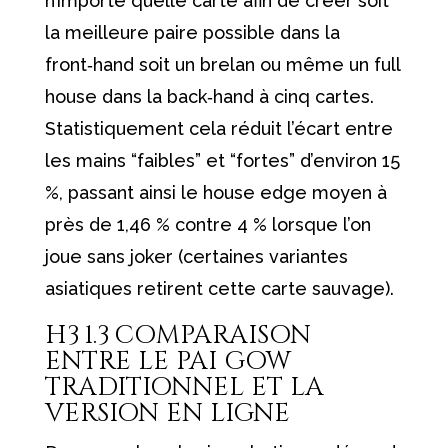
n’importe quelle carte afin de créer soit
la meilleure paire possible dans la
front‑hand soit un brelan ou même un full
house dans la back‑hand à cinq cartes.
Statistiquement cela réduit l’écart entre
les mains “faibles” et “fortes” d’environ 15
%, passant ainsi le house edge moyen à
près de 1,46 % contre 4 % lorsque l’on
joue sans joker (certaines variantes
asiatiques retirent cette carte sauvage).
H3 1.3 COMPARAISON
ENTRE LE PAI GOW
TRADITIONNEL ET LA
VERSION EN LIGNE