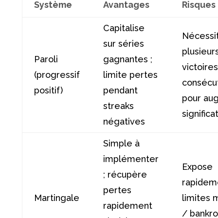
Système
Avantages
Risques
Capitalise
Nécessi
sur séries
plusieur
Paroli
gagnantes ;
victoires
(progressif
limite pertes
consécu
positif)
pendant
pour au
streaks
signific
négatives
Simple à
implémenter
Expose
; récupère
rapidem
pertes
Martingale
limites 
rapidement
/ bankro