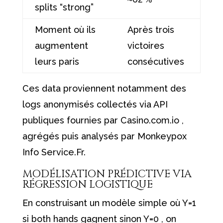
splits “strong”
Moment où ils
Après trois
augmentent
victoires
leurs paris
consécutives
Ces data proviennent notamment des
logs anonymisés collectés via API
publiques fournies par Casino.com.io ,
agrégés puis analysés par Monkeypox
Info Service.Fr.
MODÉLISATION PRÉDICTIVE VIA
RÉGRESSION LOGISTIQUE
En construisant un modèle simple où Y=1
si both hands gagnent sinon Y=0 , on