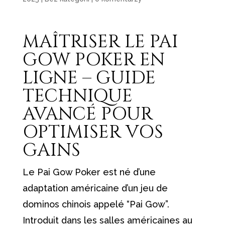
MAÎTRISER LE PAI
GOW POKER EN
LIGNE – GUIDE
TECHNIQUE
AVANCÉ POUR
OPTIMISER VOS
GAINS
Le Pai Gow Poker est né d’une
adaptation américaine d’un jeu de
dominos chinois appelé “Pai Gow”.
Introduit dans les salles américaines au