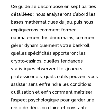
Ce guide se décompose en sept parties
détaillées : nous analyserons d’abord les
bases mathématiques du jeu, puis nous
expliquerons comment former
optimalement les deux mains, comment
gérer dynamiquement votre bankroll,
quelles spécificités apporteront les
crypto‑casinos, quelles tendances
statistiques observent les joueurs
professionnels, quels outils peuvent vous
assister sans enfreindre les conditions
d’utilisation et enfin comment maîtriser
l’aspect psychologique pour garder une
prise de décision claire et constante.