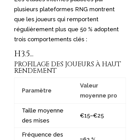
plusieurs plateformes RNG montrent
que les joueurs qui remportent
régulièrement plus que 50 % adoptent
trois comportements clés :
H3​​​​​.5.​.​​.​​​
PROFILAGE DES JOUEURS À HAUT
RENDEMENT
Valeur
Paramètre
moyenne pro
Taille moyenne
€15–€25
des mises
Fréquence des
≈62 %