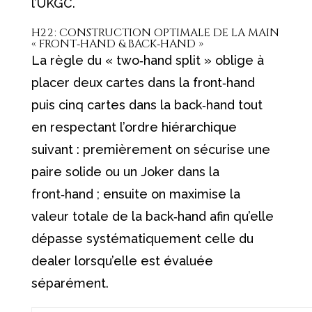
l’UKGC.
H2 2 : CONSTRUCTION OPTIMALE DE LA MAIN
« FRONT‑HAND & BACK‑HAND »
La règle du « two‑hand split » oblige à
placer deux cartes dans la front‑hand
puis cinq cartes dans la back‑hand tout
en respectant l’ordre hiérarchique
suivant : premièrement on sécurise une
paire solide ou un Joker dans la
front‑hand ; ensuite on maximise la
valeur totale de la back‑hand afin qu’elle
dépasse systématiquement celle du
dealer lorsqu’elle est évaluée
séparément.