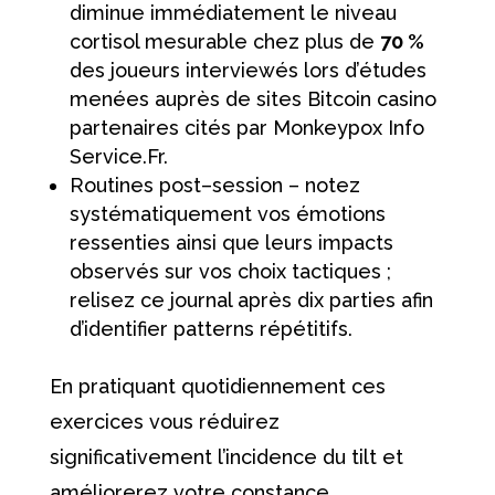
diminue immédiatement le niveau
cortisol mesurable chez plus de
70 %
des joueurs interviewés lors d’études
menées auprès de sites Bitcoin casino
partenaires cités par Monkeypox Info
Service.Fr.
Routines post–session – notez
systématiquement vos émotions
ressenties ainsi que leurs impacts
observés sur vos choix tactiques ;
relisez ce journal après dix parties afin
d’identifier patterns répétitifs.
En pratiquant quotidiennement ces
exercices vous réduirez
significativement l’incidence du tilt et
améliorerez votre constance