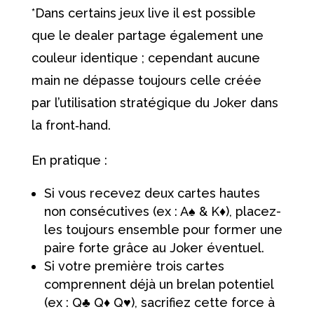
*Dans certains jeux live il est possible
que le dealer partage également une
couleur identique ; cependant aucune
main ne dépasse toujours celle créée
par l’utilisation stratégique du Joker dans
la front‑hand.
En pratique :
Si vous recevez deux cartes hautes
non consécutives (ex : A♠ & K♦), placez-
les toujours ensemble pour former une
paire forte grâce au Joker éventuel.
Si votre première trois cartes
comprennent déjà un brelan potentiel
(ex : Q♣ Q♦ Q♥), sacrifiez cette force à