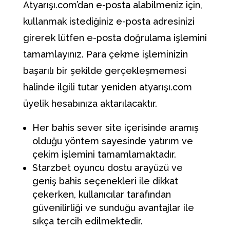
Atyarışı.com’dan e-posta alabilmeniz için,
kullanmak istediğiniz e-posta adresinizi
girerek lütfen e-posta doğrulama işlemini
tamamlayınız. Para çekme işleminizin
başarılı bir şekilde gerçekleşmemesi
halinde ilgili tutar yeniden atyarışı.com
üyelik hesabınıza aktarılacaktır.
Her bahis sever site içerisinde aramış
olduğu yöntem sayesinde yatırım ve
çekim işlemini tamamlamaktadır.
Starzbet oyuncu dostu arayüzü ve
geniş bahis seçenekleri ile dikkat
çekerken, kullanıcılar tarafından
güvenilirliği ve sunduğu avantajlar ile
sıkça tercih edilmektedir.