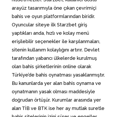
arayüz tasarımıyla öne çıkan çevrimiçi
bahis ve oyun platformlarından biridir.
Oyuncular siteye ilk Starzbet giriş
yaptıkları anda, hızlı ve kolay menü
erişilebilir seçenekler ile karşılanmaları,
sitenin kullanım kolaylığını artırır. Devlet
tarafından yabancı ülkelerde kurulmuş
olan bahis şirketlerinin online olarak
Türkiye’de bahis oynatması yasaklanmıştır.
Bu kanunlarda yer alan bahis oynama ve
oynatmanın yasak olması maddesiyle
doğrudan örtüşür. Kurumlar arasında yer
alan TİB ve BTK ise her ay mutlak suretle
bahis sitelerinin izini sürer ve engeller.