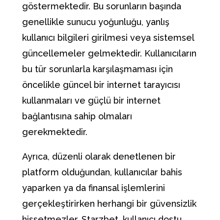
göstermektedir. Bu sorunların başında
genellikle sunucu yoğunluğu, yanlış
kullanıcı bilgileri girilmesi veya sistemsel
güncellemeler gelmektedir. Kullanıcıların
bu tür sorunlarla karşılaşmaması için
öncelikle güncel bir internet tarayıcısı
kullanmaları ve güçlü bir internet
bağlantısına sahip olmaları
gerekmektedir.
Ayrıca, düzenli olarak denetlenen bir
platform olduğundan, kullanıcılar bahis
yaparken ya da finansal işlemlerini
gerçekleştirirken herhangi bir güvensizlik
hissetmezler. Starzbet, kullanıcı dostu