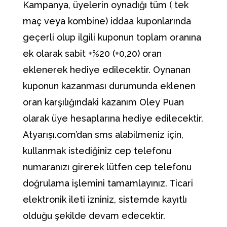
Kampanya, üyelerin oynadığı tüm ( tek
maç veya kombine) iddaa kuponlarında
geçerli olup ilgili kuponun toplam oranına
ek olarak sabit +%20 (+0,20) oran
eklenerek hediye edilecektir. Oynanan
kuponun kazanması durumunda eklenen
oran karşılığındaki kazanım Oley Puan
olarak üye hesaplarına hediye edilecektir.
Atyarışı.com’dan sms alabilmeniz için,
kullanmak istediğiniz cep telefonu
numaranızı girerek lütfen cep telefonu
doğrulama işlemini tamamlayınız. Ticari
elektronik ileti izniniz, sistemde kayıtlı
olduğu şekilde devam edecektir.