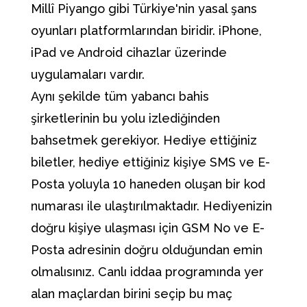
Millî Piyango gibi Türkiye'nin yasal şans
oyunları platformlarından biridir. iPhone,
iPad ve Android cihazlar üzerinde
uygulamaları vardır.
Aynı şekilde tüm yabancı bahis
şirketlerinin bu yolu izlediğinden
bahsetmek gerekiyor. Hediye ettiğiniz
biletler, hediye ettiğiniz kişiye SMS ve E-
Posta yoluyla 10 haneden oluşan bir kod
numarası ile ulaştırılmaktadır. Hediyenizin
doğru kişiye ulaşması için GSM No ve E-
Posta adresinin doğru olduğundan emin
olmalısınız. Canlı iddaa programında yer
alan maçlardan birini seçip bu maç