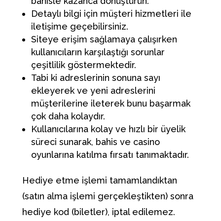
bahisle kazanca dönüştürün.
Detaylı bilgi için müşteri hizmetleri ile
iletişime geçebilirsiniz.
Siteye erişim sağlamaya çalışırken
kullanıcıların karşılaştığı sorunlar
çeşitlilik göstermektedir.
Tabi ki adreslerinin sonuna sayı
ekleyerek ve yeni adreslerini
müşterilerine ileterek bunu başarmak
çok daha kolaydır.
Kullanıcılarına kolay ve hızlı bir üyelik
süreci sunarak, bahis ve casino
oyunlarına katılma fırsatı tanımaktadır.
Hediye etme işlemi tamamlandıktan
(satın alma işlemi gerçekleştikten) sonra
hediye kod (biletler), iptal edilemez.