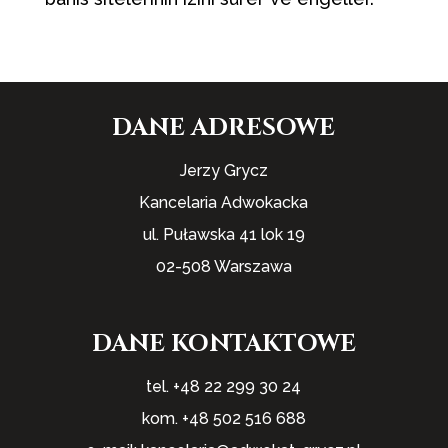
DANE ADRESOWE
Jerzy Grycz
Kancelaria Adwokacka
ul. Puławska 41 lok 19
02-508 Warszawa
DANE KONTAKTOWE
tel. +48 22 299 30 24
kom. +48 502 516 688