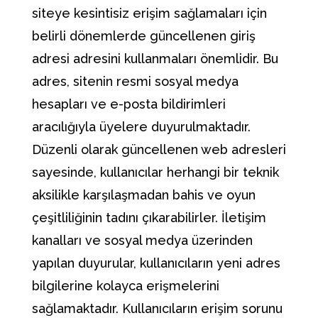
siteye kesintisiz erişim sağlamaları için
belirli dönemlerde güncellenen giriş
adresi adresini kullanmaları önemlidir. Bu
adres, sitenin resmi sosyal medya
hesapları ve e-posta bildirimleri
aracılığıyla üyelere duyurulmaktadır.
Düzenli olarak güncellenen web adresleri
sayesinde, kullanıcılar herhangi bir teknik
aksilikle karşılaşmadan bahis ve oyun
çeşitliliğinin tadını çıkarabilirler. İletişim
kanalları ve sosyal medya üzerinden
yapılan duyurular, kullanıcıların yeni adres
bilgilerine kolayca erişmelerini
sağlamaktadır. Kullanıcıların erişim sorunu