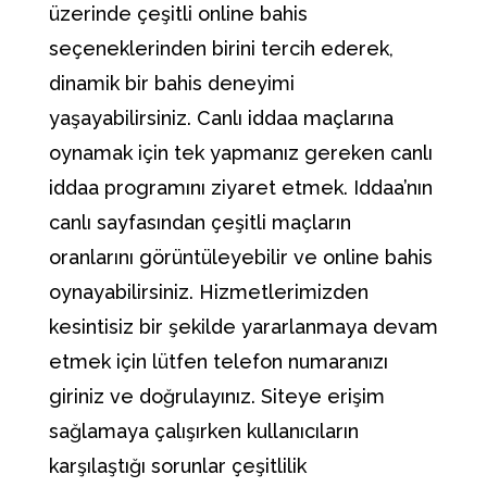
üzerinde çeşitli online bahis
seçeneklerinden birini tercih ederek,
dinamik bir bahis deneyimi
yaşayabilirsiniz. Canlı iddaa maçlarına
oynamak için tek yapmanız gereken canlı
iddaa programını ziyaret etmek. Iddaa’nın
canlı sayfasından çeşitli maçların
oranlarını görüntüleyebilir ve online bahis
oynayabilirsiniz. Hizmetlerimizden
kesintisiz bir şekilde yararlanmaya devam
etmek için lütfen telefon numaranızı
giriniz ve doğrulayınız. Siteye erişim
sağlamaya çalışırken kullanıcıların
karşılaştığı sorunlar çeşitlilik