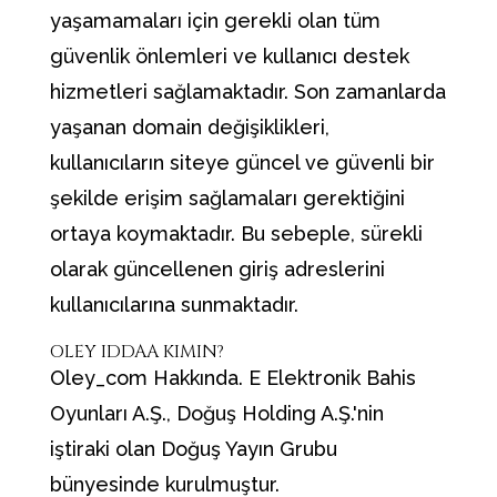
yaşamamaları için gerekli olan tüm
güvenlik önlemleri ve kullanıcı destek
hizmetleri sağlamaktadır. Son zamanlarda
yaşanan domain değişiklikleri,
kullanıcıların siteye güncel ve güvenli bir
şekilde erişim sağlamaları gerektiğini
ortaya koymaktadır. Bu sebeple, sürekli
olarak güncellenen giriş adreslerini
kullanıcılarına sunmaktadır.
OLEY IDDAA KIMIN?
Oley_com Hakkında. E Elektronik Bahis
Oyunları A.Ş., Doğuş Holding A.Ş.'nin
iştiraki olan Doğuş Yayın Grubu
bünyesinde kurulmuştur.