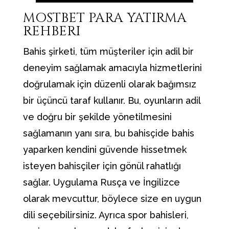
MOSTBET PARA YATIRMA
REHBERI
Bahis şirketi, tüm müşteriler için adil bir
deneyim sağlamak amacıyla hizmetlerini
doğrulamak için düzenli olarak bağımsız
bir üçüncü taraf kullanır. Bu, oyunların adil
ve doğru bir şekilde yönetilmesini
sağlamanın yanı sıra, bu bahisçide bahis
yaparken kendini güvende hissetmek
isteyen bahisçiler için gönül rahatlığı
sağlar. Uygulama Rusça ve İngilizce
olarak mevcuttur, böylece size en uygun
dili seçebilirsiniz. Ayrıca spor bahisleri,