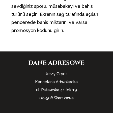
sevdiğiniz sporu, müsabakayı ve bahis
türünü seçin. Ekranın sağ tarafında açılan
pencerede bahis miktarını ve varsa
promosyon kodunu girin.
DANE ADRESOWE
Jerzy Grycz
Kancelaria Adwokacka
ul. Puławska 41 lok 19
02-508 Warszawa