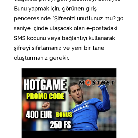
Bunu yapmak için, görünen giriş
penceresinde “Şifrenizi unuttunuz mu? 30
saniye içinde ulaşacak olan e-postadaki
SMS kodunu veya bağlantıyı kullanarak
şifreyi sıfırlamanız ve yeni bir tane
oluşturmanız gerekir.