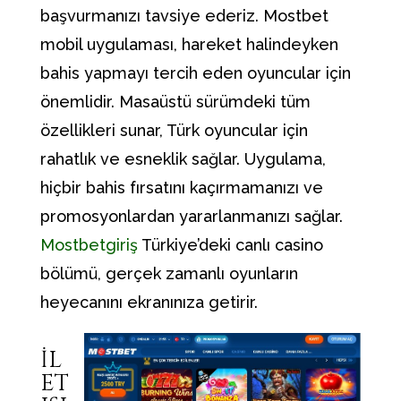
başvurmanızı tavsiye ederiz. Mostbet
mobil uygulaması, hareket halindeyken
bahis yapmayı tercih eden oyuncular için
önemlidir. Masaüstü sürümdeki tüm
özellikleri sunar, Türk oyuncular için
rahatlık ve esneklik sağlar. Uygulama,
hiçbir bahis fırsatını kaçırmamanızı ve
promosyonlardan yararlanmanızı sağlar.
Mostbetgiriş
Türkiye’deki canlı casino
bölümü, gerçek zamanlı oyunların
heyecanını ekranınıza getirir.
İL
ET