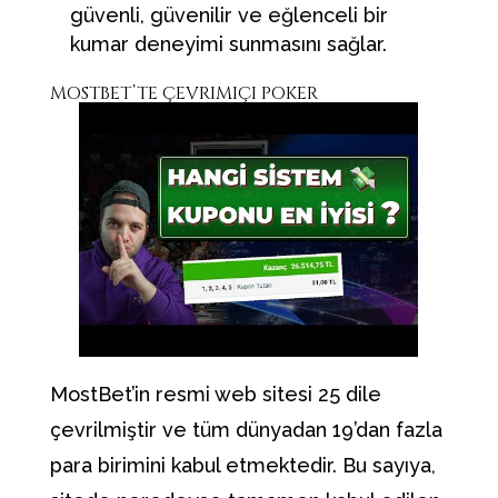
güvenli, güvenilir ve eğlenceli bir
kumar deneyimi sunmasını sağlar.
MOSTBET’TE ÇEVRIMIÇI POKER
MostBet’in resmi web sitesi 25 dile
çevrilmiştir ve tüm dünyadan 19’dan fazla
para birimini kabul etmektedir. Bu sayıya,