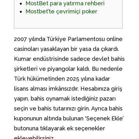
MostBet para yatırma rehberi
Mostbet’te çevrimiçi poker
2007 yılında Türkiye Parlamentosu online
casinoları yasaklayan bir yasa da çıkardı.
Kumar endüstrisinde sadece devlet bahis
şirketleri ve piyangolar kaldı. Bu nedenle
Türk hükümetinden 2025 yılına kadar
lisans alması imkânsızdır. Hesabınıza giriş
yapın, bahis oynamak istediğiniz pazarı
seçin ve bahis tutarınızı girin. Ayrıca bahis
kuponunun altında bulunan 'Seçenek Ekle’
butonuna tıklayarak ek seçenekler
ekleyebilirsiniz.