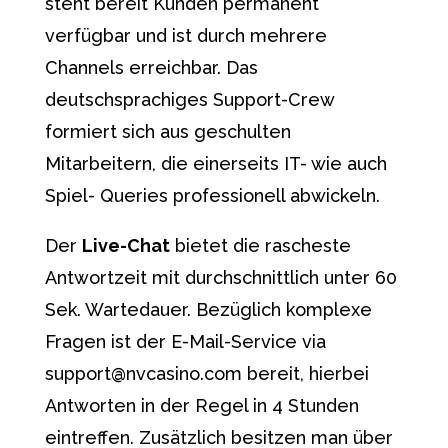
steht bereit Kunden permanent
verfügbar und ist durch mehrere
Channels erreichbar. Das
deutschsprachiges Support-Crew
formiert sich aus geschulten
Mitarbeitern, die einerseits IT- wie auch
Spiel- Queries professionell abwickeln.
Der
Live-Chat
bietet die rascheste
Antwortzeit mit durchschnittlich unter 60
Sek. Wartedauer. Bezüglich komplexe
Fragen ist der E-Mail-Service via
support@nvcasino.com bereit, hierbei
Antworten in der Regel in 4 Stunden
eintreffen. Zusätzlich besitzen man über