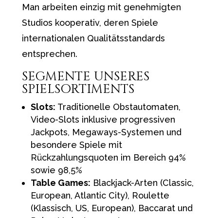
Man arbeiten einzig mit genehmigten
Studios kooperativ, deren Spiele
internationalen Qualitätsstandards
entsprechen.
SEGMENTE UNSERES
SPIELSORTIMENTS
Slots:
Traditionelle Obstautomaten,
Video-Slots inklusive progressiven
Jackpots, Megaways-Systemen und
besondere Spiele mit
Rückzahlungsquoten im Bereich 94%
sowie 98,5%
Table Games:
Blackjack-Arten (Classic,
European, Atlantic City), Roulette
(Klassisch, US, European), Baccarat und