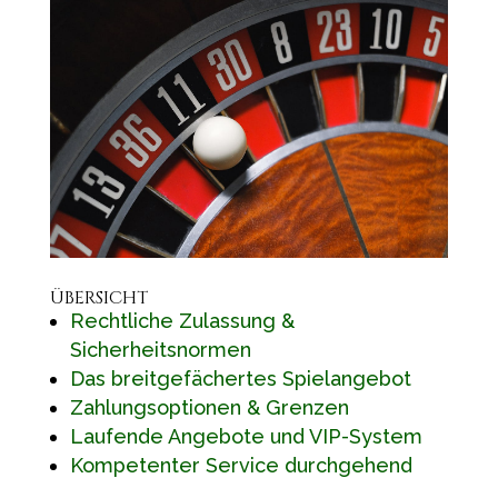
ÜBERSICHT
Rechtliche Zulassung &
Sicherheitsnormen
Das breitgefächertes Spielangebot
Zahlungsoptionen & Grenzen
Laufende Angebote und VIP-System
Kompetenter Service durchgehend