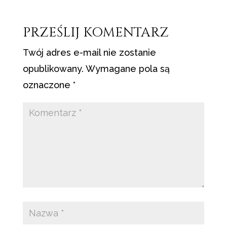
PRZEŚLIJ KOMENTARZ
Twój adres e-mail nie zostanie
opublikowany.
Wymagane pola są
oznaczone
*