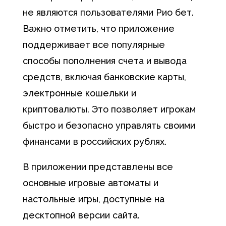
не являются пользователями Рио бет.
Важно отметить, что приложение
поддерживает все популярные
способы пополнения счета и вывода
средств, включая банковские карты,
электронные кошельки и
криптовалюты. Это позволяет игрокам
быстро и безопасно управлять своими
финансами в российских рублях.
В приложении представлены все
основные игровые автоматы и
настольные игры, доступные на
десктопной версии сайта.