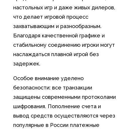
настольных игр и даже живых дилеров,
что делает игровой процесс
захватывающим и разнообразным.
Благодаря качественной графике и
стабильному соединению игроки могут
наслаждаться плавной игрой без
задержек.
Особое внимание уделено
безопасности: все транзакции
защищены современными протоколами
шифрования. Пополнение счета и
вывод средств осуществляются через
популярные в России платежные