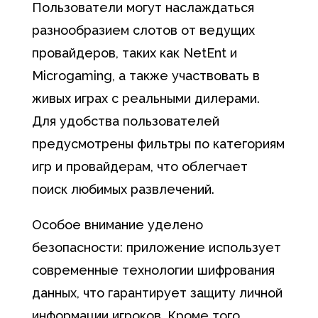
Пользователи могут наслаждаться
разнообразием слотов от ведущих
провайдеров, таких как NetEnt и
Microgaming, а также участвовать в
живых играх с реальными дилерами.
Для удобства пользователей
предусмотрены фильтры по категориям
игр и провайдерам, что облегчает
поиск любимых развлечений.
Особое внимание уделено
безопасности: приложение использует
современные технологии шифрования
данных, что гарантирует защиту личной
информации игроков. Кроме того,