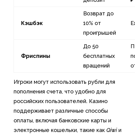
Возврат до
Кэшбэк
10% от
Е
проигрышей
До 50
П
Фриспины
бесплатных
п
вращений
о
Игроки могут использовать рубли для
пополнения счета, что удобно для
российских пользователей. Казино
поддерживает различные способы
оплаты, включая банковские карты и
электронные кошельки, такие как
Qiwi
и