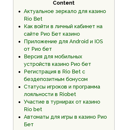
Content
Актуальное зеркало для казино
Rio Bet
Как войти в личный кабинет на
сайте Рио Бет казино
Приложение для Android и IOS
от Рио бет
Версия для мобильных
устройств казино Рио бет
Регистрация в Rio Bet с
бездепозитным бонусом
Статусы игроков и программа
лояльности в Riobet
Участие в турнирах от казино
Rio bet
Автоматы для игры в казино Рио
Бет