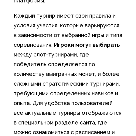
платформы.
Каждый турнир имеет свои правила и
условия участия, которые варьируются
в зависимости от выбранной игры и типа
соревнования.
Игроки могут выбирать
между слот-турнирами, где
победитель определяется по
количеству выигранных монет, и более
сложными стратегическими турнирами,
требующими определенных навыков и
опыта. Для удобства пользователей
все актуальные турниры отображаются
в специальном разделе сайта, где
можно ознакомиться с расписанием и