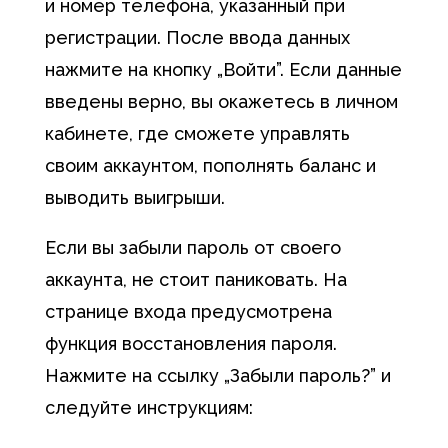
и номер телефона, указанный при
регистрации. После ввода данных
нажмите на кнопку „Войти”. Если данные
введены верно, вы окажетесь в личном
кабинете, где сможете управлять
своим аккаунтом, пополнять баланс и
выводить выигрыши.
Если вы забыли пароль от своего
аккаунта, не стоит паниковать. На
странице входа предусмотрена
функция восстановления пароля.
Нажмите на ссылку „Забыли пароль?” и
следуйте инструкциям: