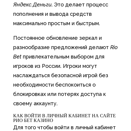
Яндекс.Деньги
. Это делает процесс
пополнения и вывода средств
максимально простым и быстрым.
Постоянное обновление зеркал и
разнообразие предложений делают
Rio
Bet
привлекательным выбором для
игроков из России. Игроки могут
наслаждаться безопасной игрой без
необходимости беспокоиться о
блокировках или потерях доступа к
своему аккаунту.
КАК ВОЙТИ В ЛИЧНЫЙ КАБИНЕТ НА САЙТЕ
РИО БЕТ КАЗИНО
Для того чтобы войти в личный кабинет