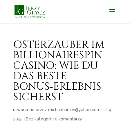
OSTERZAUBER IM
BILLIONAIRESPIN
CASINO: WIE DU
DAS BESTE
BONUS‑ERLEBNIS
SICHERST
utworzone przez
michalmarton@yahoo.com
|
lis 4,
2025
|
Bez kategorii
|
0 komentarzy