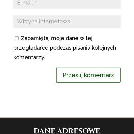
Zapamiętaj moje dane w tej
przeglądarce podczas pisania kolejnych
komentarzy.
DANE ADRESOWE