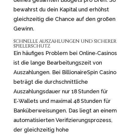
bewahrst du dein Kapital und erhöhst
gleichzeitig die Chance auf den großen
Gewinn.
SCHNELLE AUSZAHLUNGEN UND SICHERER
SPIELERSCHUTZ
Ein häufiges Problem bei Online‑Casinos
ist die lange Bearbeitungszeit von
Auszahlungen. Bei BillionaireSpin Casino
beträgt die durchschnittliche
Auszahlungsdauer nur 18 Stunden für
E‑Wallets und maximal 48 Stunden für
Banküberweisungen. Das liegt an einem
automatisierten Verifizierungsprozess,
der gleichzeitig hohe