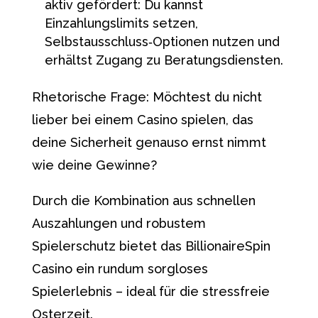
aktiv gefördert: Du kannst
Einzahlungslimits setzen,
Selbstausschluss‑Optionen nutzen und
erhältst Zugang zu Beratungsdiensten.
Rhetorische Frage: Möchtest du nicht
lieber bei einem Casino spielen, das
deine Sicherheit genauso ernst nimmt
wie deine Gewinne?
Durch die Kombination aus schnellen
Auszahlungen und robustem
Spielerschutz bietet das BillionaireSpin
Casino ein rundum sorgloses
Spielerlebnis – ideal für die stressfreie
Osterzeit.