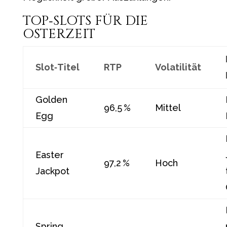
TOP‑SLOTS FÜR DIE
OSTERZEIT
Slot‑Titel
RTP
Volatilität
Golden
96,5 %
Mittel
Egg
Easter
97,2 %
Hoch
Jackpot
Spring