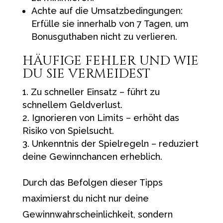
Achte auf die Umsatzbedingungen:
Erfülle sie innerhalb von 7 Tagen, um
Bonusguthaben nicht zu verlieren.
HÄUFIGE FEHLER UND WIE
DU SIE VERMEIDEST
Zu schneller Einsatz – führt zu
schnellem Geldverlust.
Ignorieren von Limits – erhöht das
Risiko von Spielsucht.
Unkenntnis der Spielregeln – reduziert
deine Gewinnchancen erheblich.
Durch das Befolgen dieser Tipps
maximierst du nicht nur deine
Gewinnwahrscheinlichkeit, sondern