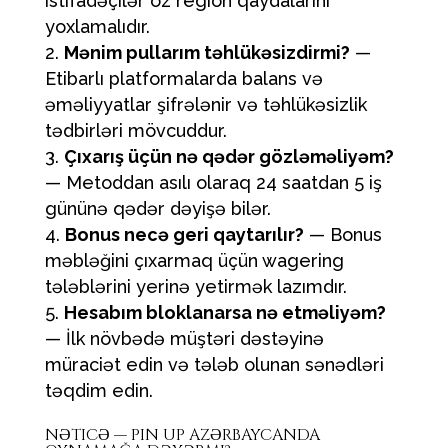
istifadəçilər öz region qaydalarını
yoxlamalıdır.
Mənim pullarım təhlükəsizdirmi?
—
Etibarlı platformalarda balans və
əməliyyatlar şifrələnir və təhlükəsizlik
tədbirləri mövcuddur.
Çıxarış üçün nə qədər gözləməliyəm?
— Metoddan asılı olaraq 24 saatdan 5 iş
gününə qədər dəyişə bilər.
Bonus necə geri qaytarılır?
— Bonus
məbləğini çıxarmaq üçün wagering
tələblərini yerinə yetirmək lazımdır.
Hesabım bloklanarsa nə etməliyəm?
— İlk növbədə müştəri dəstəyinə
müraciət edin və tələb olunan sənədləri
təqdim edin.
NƏTICƏ — PIN UP AZƏRBAYCANDA