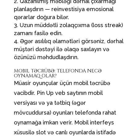
Qazanılmış məbləği dərhal çıxarmağı
planlaşdırın — reinvestisiya emosional
qərarlar doğura bilər.
Uzun müddətli zolaqçıxma (loss streak)
zamanı fasilə edin.
Əgər asılılıq əlamətləri görsəniz, dərhal
müştəri dəstəyi ilə əlaqə saxlayın və
özünüzü məhdudlaşdırın.
MOBIL TƏCRÜBƏ: TELEFONDA NECƏ
OYNAMAQ OLAR?
Müasir oyunçular üçün mobil təcrübə
vacibdir. Pin Up veb saytının mobil
versiyası və ya tətbiq (əgər
mövcuddursa) oyunları telefonda rahat
oynamağa imkan verir. Mobil interfeys
xüsusilə slot və canlı oyunlarda istifadə