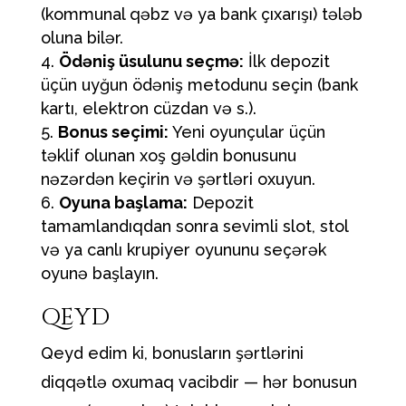
(kommunal qəbz və ya bank çıxarışı) tələb
oluna bilər.
Ödəniş üsulunu seçmə:
İlk depozit
üçün uyğun ödəniş metodunu seçin (bank
kartı, elektron cüzdan və s.).
Bonus seçimi:
Yeni oyunçular üçün
təklif olunan xoş gəldin bonusunu
nəzərdən keçirin və şərtləri oxuyun.
Oyuna başlama:
Depozit
tamamlandıqdan sonra sevimli slot, stol
və ya canlı krupiyer oyununu seçərək
oyunə başlayın.
QEYD
Qeyd edim ki, bonusların şərtlərini
diqqətlə oxumaq vacibdir — hər bonusun