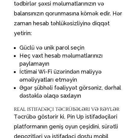
tədbirlər şəxsi məlumatlarınızın və
balansınızın qorunmasına kömək edir. Hər
zaman hesab təhlükəsizliyinə diqqət
yetirin:
Güclü və unik parol seçin
Heç vaxt hesab məlumatlarınızı
paylamayın
İctimai Wi-Fi üzərindən maliyyə
əməliyyatları etməyin
Əgər şübhəli fəaliyyət görsəniz, dərhal
dəstəklə əlaqə saxlayın
REAL ISTIFADƏÇI TƏCRÜBƏLƏRI VƏ RƏYLƏR
Təcrübə göstərir ki, Pin Up istifadəçiləri
platformanın geniş oyun çeşidini, sürətli
depozitləri və istifadəçi dostu mobil