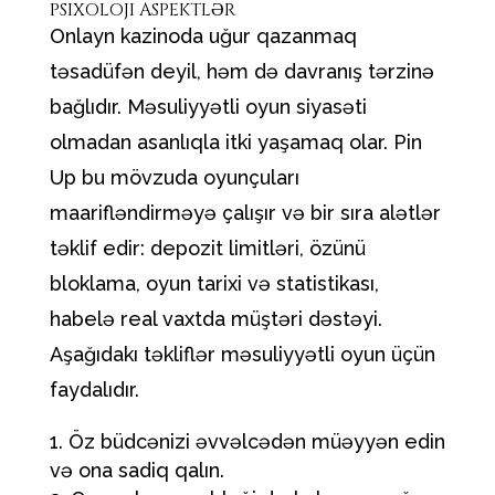
PSIXOLOJI ASPEKTLƏR
Onlayn kazinoda uğur qazanmaq
təsadüfən deyil, həm də davranış tərzinə
bağlıdır. Məsuliyyətli oyun siyasəti
olmadan asanlıqla itki yaşamaq olar. Pin
Up bu mövzuda oyunçuları
maarifləndirməyə çalışır və bir sıra alətlər
təklif edir: depozit limitləri, özünü
bloklama, oyun tarixi və statistikası,
habelə real vaxtda müştəri dəstəyi.
Aşağıdakı təkliflər məsuliyyətli oyun üçün
faydalıdır.
Öz büdcənizi əvvəlcədən müəyyən edin
və ona sadiq qalın.