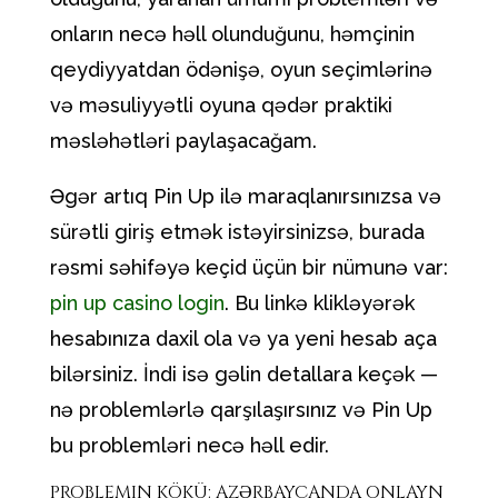
onların necə həll olunduğunu, həmçinin
qeydiyyatdan ödənişə, oyun seçimlərinə
və məsuliyyətli oyuna qədər praktiki
məsləhətləri paylaşacağam.
Əgər artıq Pin Up ilə maraqlanırsınızsa və
sürətli giriş etmək istəyirsinizsə, burada
rəsmi səhifəyə keçid üçün bir nümunə var:
pin up casino login
. Bu linkə klikləyərək
hesabınıza daxil ola və ya yeni hesab aça
bilərsiniz. İndi isə gəlin detallara keçək —
nə problemlərlə qarşılaşırsınız və Pin Up
bu problemləri necə həll edir.
PROBLEMIN KÖKÜ: AZƏRBAYCANDA ONLAYN