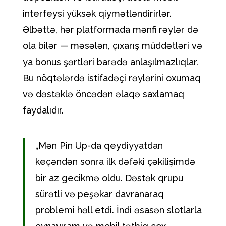
interfeysi yüksək qiymətləndirirlər.
Əlbəttə, hər platformada mənfi rəylər də
ola bilər — məsələn, çıxarış müddətləri və
ya bonus şərtləri barədə anlaşılmazlıqlar.
Bu nöqtələrdə istifadəçi rəylərini oxumaq
və dəstəklə öncədən əlaqə saxlamaq
faydalıdır.
„Mən Pin Up-da qeydiyyatdan
keçəndən sonra ilk dəfəki çəkilişimdə
bir az gecikmə oldu. Dəstək qrupu
sürətli və peşəkar davranaraq
problemi həll etdi. İndi əsasən slotlarla