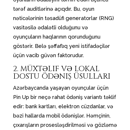
tərəf auditlərinə açıqdır. Bu, oyun
nəticələrinin təsadüfi generatorlar (RNG)
vasitəsilə ədalətli olduğunu və
oyunçuların haqlarının qorunduğunu
göstərir. Belə şəffaflıq yeni istifadəçilər
üçün vacib güvən faktorudur.
2. MÜXTƏLIF VƏ LOKAL
DOSTU ÖDƏNIŞ ÜSULLARI
Azərbaycanda yaşayan oyunçular üçün
Pin Up bir neçə rahat ödəniş variantı təklif
edir: bank kartları, elektron cüzdanlar, və
bəzi hallarda mobil ödənişlər. Həmçinin,
çıxarışların prosesləşdirilməsi və gözləmə