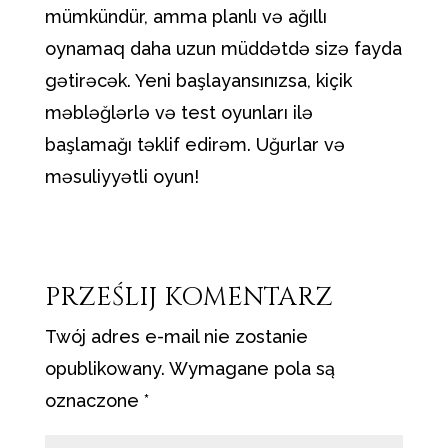
mümkündür, amma planlı və ağıllı
oynamaq daha uzun müddətdə sizə fayda
gətirəcək. Yeni başlayansınızsa, kiçik
məbləğlərlə və test oyunları ilə
başlamağı təklif edirəm. Uğurlar və
məsuliyyətli oyun!
PRZEŚLIJ KOMENTARZ
Twój adres e-mail nie zostanie
opublikowany.
Wymagane pola są
oznaczone
*