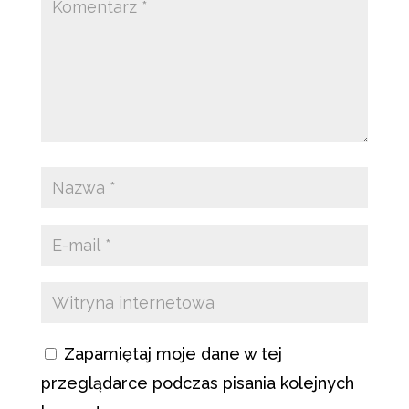
Zapamiętaj moje dane w tej
przeglądarce podczas pisania kolejnych