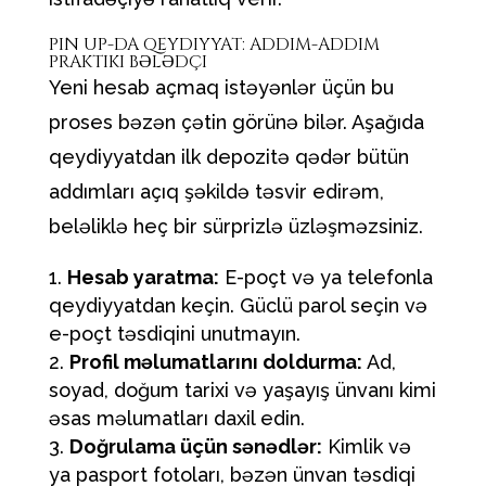
PIN UP-DA QEYDIYYAT: ADDIM-ADDIM
PRAKTIKI BƏLƏDÇI
Yeni hesab açmaq istəyənlər üçün bu
proses bəzən çətin görünə bilər. Aşağıda
qeydiyyatdan ilk depozitə qədər bütün
addımları açıq şəkildə təsvir edirəm,
beləliklə heç bir sürprizlə üzləşməzsiniz.
Hesab yaratma:
E-poçt və ya telefonla
qeydiyyatdan keçin. Güclü parol seçin və
e-poçt təsdiqini unutmayın.
Profil məlumatlarını doldurma:
Ad,
soyad, doğum tarixi və yaşayış ünvanı kimi
əsas məlumatları daxil edin.
Doğrulama üçün sənədlər:
Kimlik və
ya pasport fotoları, bəzən ünvan təsdiqi