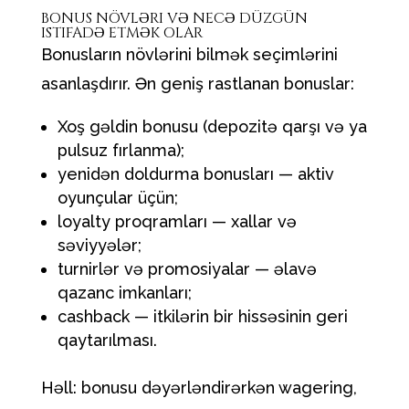
BONUS NÖVLƏRI VƏ NECƏ DÜZGÜN
ISTIFADƏ ETMƏK OLAR
Bonusların növlərini bilmək seçimlərini
asanlaşdırır. Ən geniş rastlanan bonuslar:
Xoş gəldin bonusu (depozitə qarşı və ya
pulsuz fırlanma);
yenidən doldurma bonusları — aktiv
oyunçular üçün;
loyalty proqramları — xallar və
səviyyələr;
turnirlər və promosiyalar — əlavə
qazanc imkanları;
cashback — itkilərin bir hissəsinin geri
qaytarılması.
Həll: bonusu dəyərləndirərkən wagering,