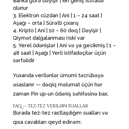
Banka görə dəyişir | Ən geniş istifadə
olunur
Elektron cüzdan | Ani | 1 – 24 saat |
Aşağı – orta | Sürətli çıxarış
Kripto | Ani | 10 – 60 dəq | Dəyişir |
Qiymət dalğalanması riski var
Yerel ödənişlər | Ani və ya gecikmiş | 1 –
48 saat | Aşağı | Yerli istifadəçilər üçün
sərfəlidir
Yuxarıda verilənlər ümumi təcrübəyə
əsaslanır — dəqiq məlumat üçün hər
zaman Pin up-un ödəniş səhifəsinə bax.
FAQ — TEZ-TEZ VERILƏN SUALLAR
Burada tez-tez rastlaşdığım sualları və
qısa cavabları qeyd edirəm: