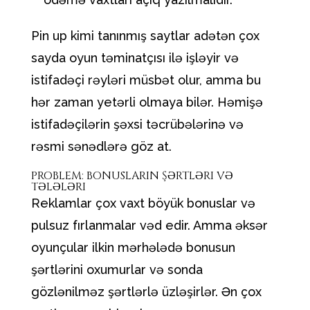
Pin up kimi tanınmış saytlar adətən çox
sayda oyun təminatçısı ilə işləyir və
istifadəçi rəyləri müsbət olur, amma bu
hər zaman yetərli olmaya bilər. Həmişə
istifadəçilərin şəxsi təcrübələrinə və
rəsmi sənədlərə göz at.
PROBLEM: BONUSLARIN ŞƏRTLƏRI VƏ
TƏLƏLƏRI
Reklamlar çox vaxt böyük bonuslar və
pulsuz fırlanmalar vəd edir. Amma əksər
oyunçular ilkin mərhələdə bonusun
şərtlərini oxumurlar və sonda
gözlənilməz şərtlərlə üzləşirlər. Ən çox