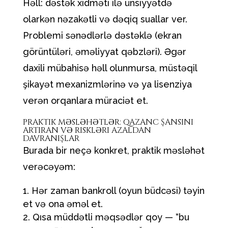
Həll: dəstək xidməti ilə ünsiyyətdə
olarkən nəzakətli və dəqiq suallar ver.
Problemi sənədlərlə dəstəklə (ekran
görüntüləri, əməliyyat qəbzləri). Əgər
daxili mübahisə həll olunmursa, müstəqil
şikayət mexanizmlərinə və ya lisenziya
verən orqanlara müraciət et.
PRAKTIK MƏSLƏHƏTLƏR: QAZANC ŞANSINI
ARTIRAN VƏ RISKLƏRI AZALDAN
DAVRANIŞLAR
Burada bir neçə konkret, praktik məsləhət
verəcəyəm:
Hər zaman bankroll (oyun büdcəsi) təyin
et və ona əməl et.
Qısa müddətli məqsədlər qoy — “bu