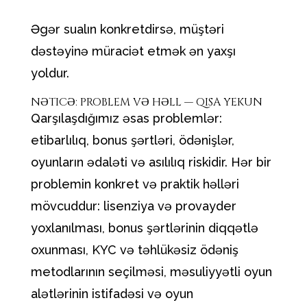
Əgər sualın konkretdirsə, müştəri
dəstəyinə müraciət etmək ən yaxşı
yoldur.
NƏTICƏ: PROBLEM VƏ HƏLL — QISA YEKUN
Qarşılaşdığımız əsas problemlər:
etibarlılıq, bonus şərtləri, ödənişlər,
oyunların ədaləti və asılılıq riskidir. Hər bir
problemin konkret və praktik həlləri
mövcuddur: lisenziya və provayder
yoxlanılması, bonus şərtlərinin diqqətlə
oxunması, KYC və təhlükəsiz ödəniş
metodlarının seçilməsi, məsuliyyətli oyun
alətlərinin istifadəsi və oyun