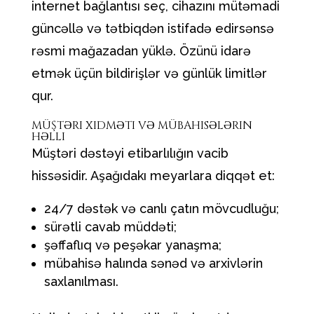
internet bağlantısı seç, cihazını mütəmadi
güncəllə və tətbiqdən istifadə edirsənsə
rəsmi mağazadan yüklə. Özünü idarə
etmək üçün bildirişlər və günlük limitlər
qur.
MÜŞTƏRI XIDMƏTI VƏ MÜBAHISƏLƏRIN
HƏLLI
Müştəri dəstəyi etibarlılığın vacib
hissəsidir. Aşağıdakı meyarlara diqqət et:
24/7 dəstək və canlı çatın mövcudluğu;
sürətli cavab müddəti;
şəffaflıq və peşəkar yanaşma;
mübahisə halında sənəd və arxivlərin
saxlanılması.