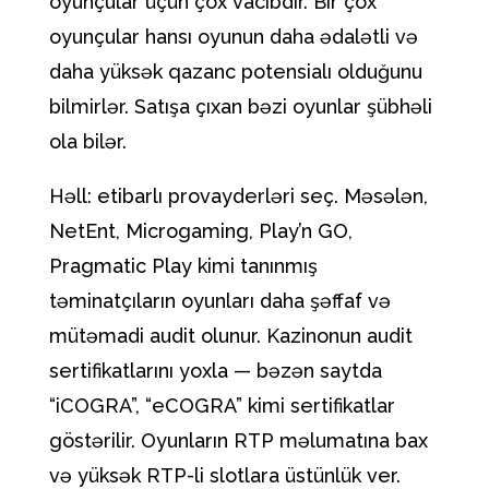
oyunçular üçün çox vacibdir. Bir çox
oyunçular hansı oyunun daha ədalətli və
daha yüksək qazanc potensialı olduğunu
bilmirlər. Satışa çıxan bəzi oyunlar şübhəli
ola bilər.
Həll: etibarlı provayderləri seç. Məsələn,
NetEnt, Microgaming, Play’n GO,
Pragmatic Play kimi tanınmış
təminatçıların oyunları daha şəffaf və
mütəmadi audit olunur. Kazinonun audit
sertifikatlarını yoxla — bəzən saytda
“iCOGRA”, “eCOGRA” kimi sertifikatlar
göstərilir. Oyunların RTP məlumatına bax
və yüksək RTP-li slotlara üstünlük ver.