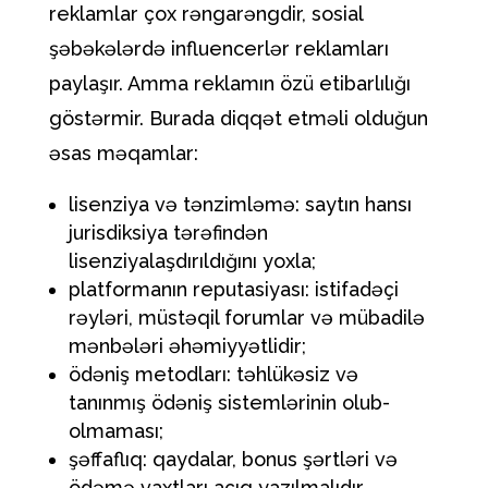
reklamlar çox rəngarəngdir, sosial
şəbəkələrdə influencerlər reklamları
paylaşır. Amma reklamın özü etibarlılığı
göstərmir. Burada diqqət etməli olduğun
əsas məqamlar:
lisenziya və tənzimləmə: saytın hansı
jurisdiksiya tərəfindən
lisenziyalaşdırıldığını yoxla;
platformanın reputasiyası: istifadəçi
rəyləri, müstəqil forumlar və mübadilə
mənbələri əhəmiyyətlidir;
ödəniş metodları: təhlükəsiz və
tanınmış ödəniş sistemlərinin olub-
olmaması;
şəffaflıq: qaydalar, bonus şərtləri və
ödəmə vaxtları açıq yazılmalıdır.