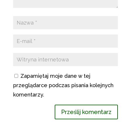
Zapamiętaj moje dane w tej
przeglądarce podczas pisania kolejnych
komentarzy.