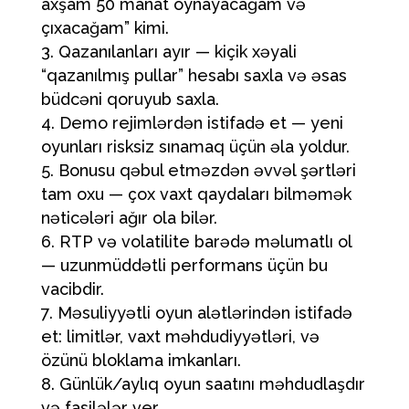
axşam 50 manat oynayacağam və
çıxacağam” kimi.
Qazanılanları ayır — kiçik xəyali
“qazanılmış pullar” hesabı saxla və əsas
büdcəni qoruyub saxla.
Demo rejimlərdən istifadə et — yeni
oyunları risksiz sınamaq üçün əla yoldur.
Bonusu qəbul etməzdən əvvəl şərtləri
tam oxu — çox vaxt qaydaları bilməmək
nəticələri ağır ola bilər.
RTP və volatilite barədə məlumatlı ol
— uzunmüddətli performans üçün bu
vacibdir.
Məsuliyyətli oyun alətlərindən istifadə
et: limitlər, vaxt məhdudiyyətləri, və
özünü bloklama imkanları.
Günlük/aylıq oyun saatını məhdudlaşdır
və fasilələr ver.