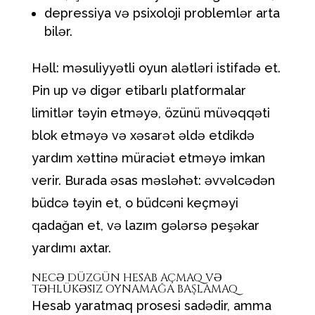
depressiya və psixoloji problemlər arta
bilər.
Həll: məsuliyyətli oyun alətləri istifadə et.
Pin up və digər etibarlı platformalar
limitlər təyin etməyə, özünü müvəqqəti
blok etməyə və xəsarət əldə etdikdə
yardım xəttinə müraciət etməyə imkan
verir. Burada əsas məsləhət: əvvəlcədən
büdcə təyin et, o büdcəni keçməyi
qadağan et, və lazım gələrsə peşəkar
yardımı axtar.
NECƏ DÜZGÜN HESAB AÇMAQ VƏ
TƏHLÜKƏSIZ OYNAMAĞA BAŞLAMAQ
Hesab yaratmaq prosesi sadədir, amma