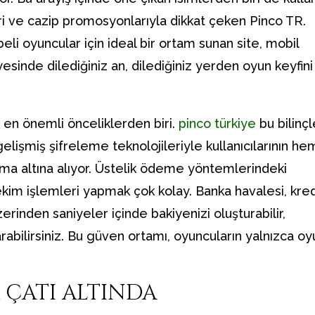
i ve cazip promosyonlarıyla dikkat çeken Pinco TR.
i oyuncular için ideal bir ortam sunan site, mobil
yesinde dilediğiniz an, dilediğiniz yerden oyun keyfini
k en önemli önceliklerden biri.
pinco türkiye
bu bilinç
gelişmiş şifreleme teknolojileriyle kullanıcılarının he
ruma altına alıyor. Üstelik ödeme yöntemlerindeki
 çekim işlemleri yapmak çok kolay. Banka havalesi, kre
zerinden saniyeler içinde bakiyenizi oluşturabilir,
arabilirsiniz. Bu güven ortamı, oyuncuların yalnızca o
 ÇATI ALTINDA