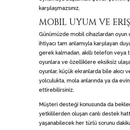
karşılaşmazsınız.
MOBIL UYUM VE ERIŞ
Günümüzde mobil cihazlardan oyun o
ihtiyacı tam anlamıyla karşılayan duy
gerek kalmadan, akıllı telefon veya ta
oyunlara ve özelliklere eksiksiz ula
oyunlar, küçük ekranlarda bile akıcı
yolculukta, mola anlarında ya da evi
ettirebilirsiniz.
Müşteri desteği konusunda da beklent
yetkililerden oluşan canlı destek hat
yaşanabilecek her türlü sorunu dakik