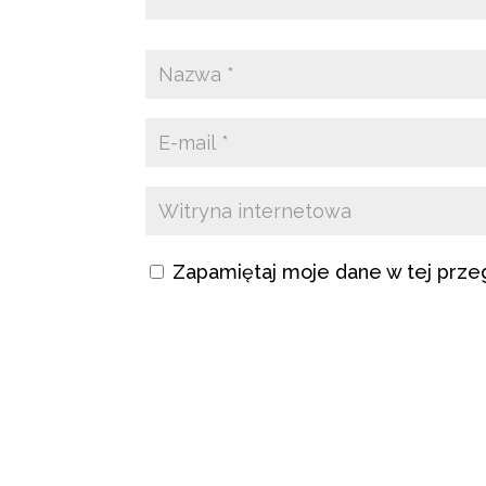
Zapamiętaj moje dane w tej prze