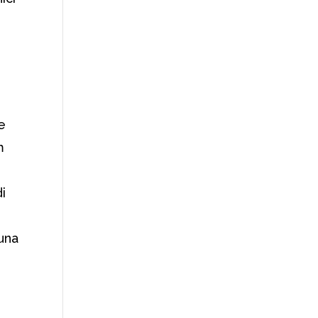
le
m
di
yuna