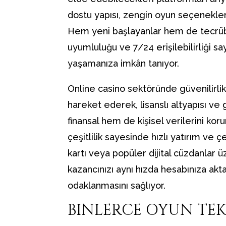
dostu yapısı, zengin oyun seçenekler
Hem yeni başlayanlar hem de tecrübel
uyumluluğu ve 7/24 erişilebilirliği sa
yaşamanıza imkân tanıyor.
Online casino sektöründe güvenilirli
hareket ederek, lisanslı altyapısı ve 
finansal hem de kişisel verilerini ko
çeşitlilik sayesinde hızlı yatırım ve
kartı veya popüler dijital cüzdanlar ü
kazancınızı aynı hızda hesabınıza akt
odaklanmasını sağlıyor.
BINLERCE OYUN TEK