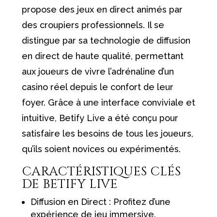
propose des jeux en direct animés par
des croupiers professionnels. Il se
distingue par sa technologie de diffusion
en direct de haute qualité, permettant
aux joueurs de vivre l’adrénaline d’un
casino réel depuis le confort de leur
foyer. Grâce à une interface conviviale et
intuitive, Betify Live a été conçu pour
satisfaire les besoins de tous les joueurs,
qu’ils soient novices ou expérimentés.
CARACTÉRISTIQUES CLÉS
DE BETIFY LIVE
Diffusion en Direct : Profitez d’une
expérience de jeu immersive.