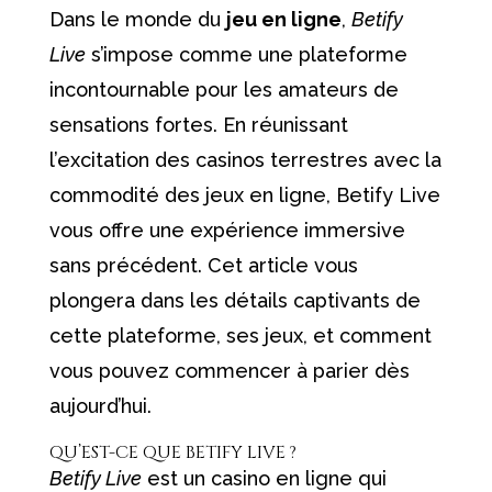
Dans le monde du
jeu en ligne
,
Betify
Live
s’impose comme une plateforme
incontournable pour les amateurs de
sensations fortes. En réunissant
l’excitation des casinos terrestres avec la
commodité des jeux en ligne, Betify Live
vous offre une expérience immersive
sans précédent. Cet article vous
plongera dans les détails captivants de
cette plateforme, ses jeux, et comment
vous pouvez commencer à parier dès
aujourd’hui.
QU’EST-CE QUE BETIFY LIVE ?
Betify Live
est un casino en ligne qui