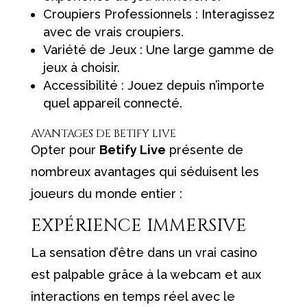
Croupiers Professionnels : Interagissez
avec de vrais croupiers.
Variété de Jeux : Une large gamme de
jeux à choisir.
Accessibilité : Jouez depuis n’importe
quel appareil connecté.
AVANTAGES DE BETIFY LIVE
Opter pour
Betify Live
présente de
nombreux avantages qui séduisent les
joueurs du monde entier :
EXPÉRIENCE IMMERSIVE
La sensation d’être dans un vrai casino
est palpable grâce à la webcam et aux
interactions en temps réel avec le