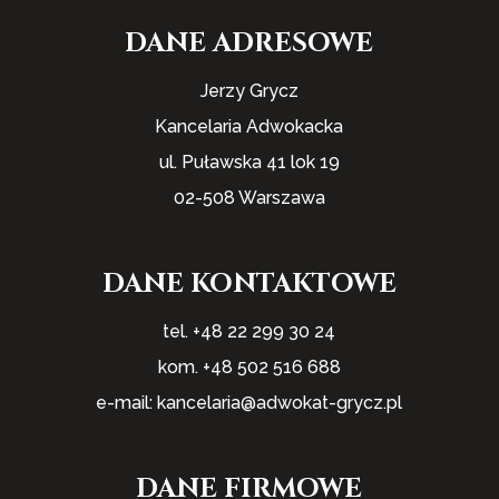
DANE ADRESOWE
Jerzy Grycz
Kancelaria Adwokacka
ul. Puławska 41 lok 19
02-508 Warszawa
DANE KONTAKTOWE
tel. +48 22 299 30 24
kom. +48 502 516 688
e-mail:
kancelaria@adwokat-grycz.pl
DANE FIRMOWE