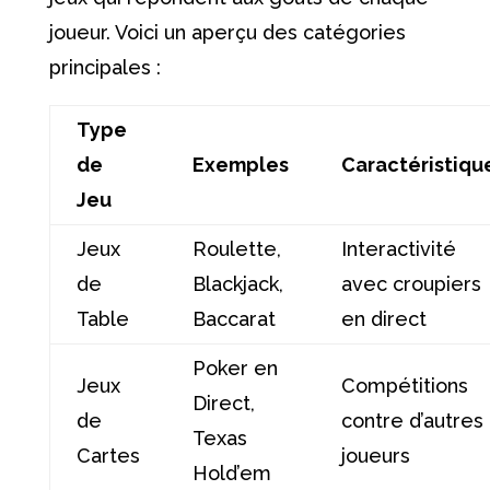
joueur. Voici un aperçu des catégories
principales :
Type
de
Exemples
Caractéristiqu
Jeu
Jeux
Roulette,
Interactivité
de
Blackjack,
avec croupiers
Table
Baccarat
en direct
Poker en
Jeux
Compétitions
Direct,
de
contre d’autres
Texas
Cartes
joueurs
Hold’em