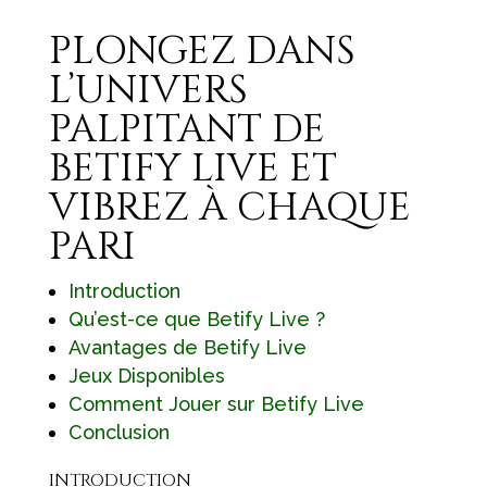
PLONGEZ DANS
L’UNIVERS
PALPITANT DE
BETIFY LIVE ET
VIBREZ À CHAQUE
PARI
Introduction
Qu’est-ce que Betify Live ?
Avantages de Betify Live
Jeux Disponibles
Comment Jouer sur Betify Live
Conclusion
INTRODUCTION