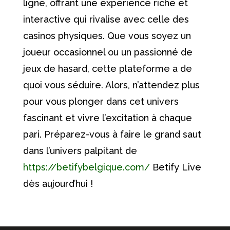
ligne, offrant une expérience riche et
interactive qui rivalise avec celle des
casinos physiques. Que vous soyez un
joueur occasionnel ou un passionné de
jeux de hasard, cette plateforme a de
quoi vous séduire. Alors, n’attendez plus
pour vous plonger dans cet univers
fascinant et vivre l’excitation à chaque
pari. Préparez-vous à faire le grand saut
dans l’univers palpitant de
https://betifybelgique.com/
Betify Live
dès aujourd’hui !