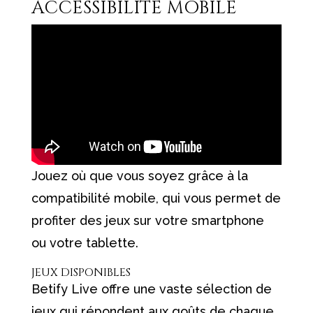
ACCESSIBILITÉ MOBILE
Jouez où que vous soyez grâce à la
compatibilité mobile, qui vous permet de
profiter des jeux sur votre smartphone
ou votre tablette.
JEUX DISPONIBLES
Betify Live offre une vaste sélection de
jeux qui répondent aux goûts de chaque