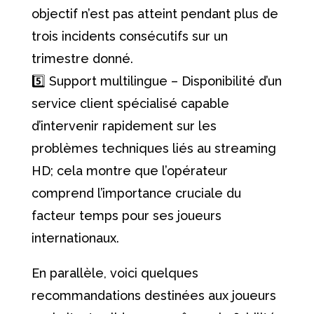
objectif n’est pas atteint pendant plus de
trois incidents consécutifs sur un
trimestre donné.
5️⃣ Support multilingue – Disponibilité d’un
service client spécialisé capable
d’intervenir rapidement sur les
problèmes techniques liés au streaming
HD; cela montre que l’opérateur
comprend l’importance cruciale du
facteur temps pour ses joueurs
internationaux.
En parallèle, voici quelques
recommandations destinées aux joueurs