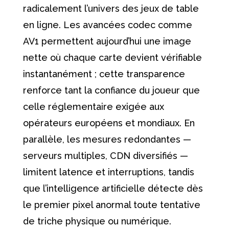
radicalement l’univers des jeux de table
en ligne. Les avancées codec comme
AV1 permettent aujourd’hui une image
nette où chaque carte devient vérifiable
instantanément ; cette transparence
renforce tant la confiance du joueur que
celle réglementaire exigée aux
opérateurs européens et mondiaux. En
parallèle, les mesures redondantes —
serveurs multiples, CDN diversifiés —
limitent latence et interruptions, tandis
que l’intelligence artificielle détecte dès
le premier pixel anormal toute tentative
de triche physique ou numérique.