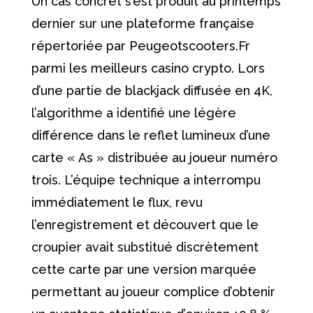
Un cas concret s’est produit au printemps
dernier sur une plateforme française
répertoriée par Peugeotscooters.Fr
parmi les meilleurs casino crypto. Lors
d’une partie de blackjack diffusée en 4K,
l’algorithme a identifié une légère
différence dans le reflet lumineux d’une
carte « As » distribuée au joueur numéro
trois. L’équipe technique a interrompu
immédiatement le flux, revu
l’enregistrement et découvert que le
croupier avait substitué discrètement
cette carte par une version marquée
permettant au joueur complice d’obtenir