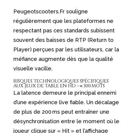
Peugeotscooters.Fr souligne
régulièrement que les plateformes ne
respectant pas ces standards subissent
souvent des baisses de RTP (Return to
Player) perçues par les utilisateurs, car la
méfiance augmente dès que la qualité
visuelle vacille.
RISQUES TECHNOLOGIQUES SPÉCIFIQUES
AUX JEUX DE TABLE EN HD – ≈ 300 MOTS
La latence demeure le principal ennemi
d’une expérience live fiable. Un décalage
de plus de 200 ms peut entraîner une
désynchronisation entre le moment où le
joueur clique sur « Hit » et l’affichage