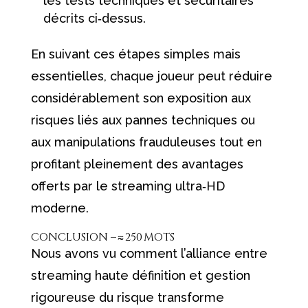
les tests techniques et sécuritaires
décrits ci‑dessus.
En suivant ces étapes simples mais
essentielles, chaque joueur peut réduire
considérablement son exposition aux
risques liés aux pannes techniques ou
aux manipulations frauduleuses tout en
profitant pleinement des avantages
offerts par le streaming ultra‑HD
moderne.
CONCLUSION – ≈ 250 MOTS
Nous avons vu comment l’alliance entre
streaming haute définition et gestion
rigoureuse du risque transforme