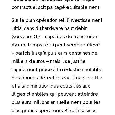
contractuel soit partagé équitablement.
Sur le plan opérationnel, l’investissement
initial dans du hardware haut débit
(serveurs GPU capables de transcoder
AV1 en temps réel) peut sembler élevé
– parfois jusqu’à plusieurs centaines de
milliers d’euros – mais il se justifie
rapidement grâce à la réduction notable
des fraudes détectées via l’imagerie HD
et à la diminution des coûts liés aux
litiges clientèles qui peuvent atteindre
plusieurs millions annuellement pour les
plus grands opérateurs Bitcoin casinos