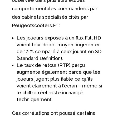
observée dans plusieurs études
comportementales commandées par
des cabinets spécialisés cités par
Peugeotscooters.Fr :
Les joueurs exposés à un flux Full HD
voient leur dépôt moyen augmenter
de 12 % comparé à ceux jouant en SD
(Standard Definition).
Le taux de retour (RTP) perçu
augmente également parce que les
joueurs jugent plus fiable ce qu’ils
voient clairement à l’écran – même si
le chiffre réel reste inchangé
techniquement.
Ces corrélations ont poussé certains