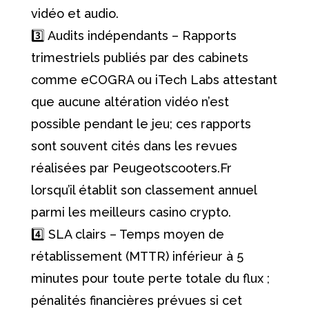
vidéo et audio.
3️⃣ Audits indépendants – Rapports
trimestriels publiés par des cabinets
comme eCOGRA ou iTech Labs attestant
que aucune altération vidéo n’est
possible pendant le jeu; ces rapports
sont souvent cités dans les revues
réalisées par Peugeotscooters.Fr
lorsqu’il établit son classement annuel
parmi les meilleurs casino crypto.
4️⃣ SLA clairs – Temps moyen de
rétablissement (MTTR) inférieur à 5
minutes pour toute perte totale du flux ;
pénalités financières prévues si cet