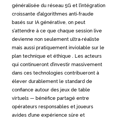
généralisée du réseau 5G et l’intégration
croissante d’algorithmes anti‑fraude
basés sur IA générative, on peut
s’attendre à ce que chaque session live
devienne non seulement ultra‑réaliste
mais aussi pratiquement inviolable sur le
plan technique et éthique . Les acteurs
qui continueront d’investir massivement
dans ces technologies contribueront à
élever durablement le standard de
confiance autour des jeux de table
virtuels — bénéfice partagé entre
opérateurs responsables et joueurs
avides d’une expérience sûre et