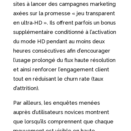
sites à lancer des campagnes marketing
axées sur la promesse « jeu transparent
en ultra‑HD ». Ils offrent parfois un bonus
supplémentaire conditionné à l’activation
du mode HD pendant au moins deux
heures consécutives afin d’encourager
l’usage prolongé du flux haute résolution
et ainsi renforcer l’engagement client
tout en réduisant le churn rate (taux
d’attrition).
Par ailleurs, les enquêtes menées
auprès d’utilisateurs novices montrent
que lorsqu’ils comprennent que chaque
mouvement est visible en haute