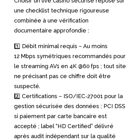
Choisir un live casino sécurisé repose sur
une checklist technique rigoureuse
combinée à une vérification
documentaire approfondie :
1️⃣ Débit minimal requis – Au moins
12 Mbps symétriques recommandés pour
le streaming AV1 en 4K @60 fps ; tout site
ne précisant pas ce chiffre doit être
suspecté.
2️⃣ Certifications – ISO/IEC‑27001 pour la
gestion sécurisée des données ; PCI DSS
si paiement par carte bancaire est
accepté ; label “HD Certified” délivré
après audit indépendant sur la qualité