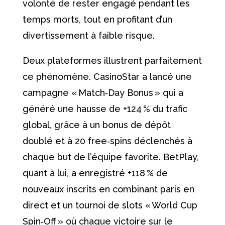
volonté de rester engagé pendant les
temps morts, tout en profitant d’un
divertissement à faible risque.
Deux plateformes illustrent parfaitement
ce phénomène. CasinoStar a lancé une
campagne « Match‑Day Bonus » qui a
généré une hausse de +124 % du trafic
global, grâce à un bonus de dépôt
doublé et à 20 free‑spins déclenchés à
chaque but de l’équipe favorite. BetPlay,
quant à lui, a enregistré +118 % de
nouveaux inscrits en combinant paris en
direct et un tournoi de slots « World Cup
Spin‑Off » où chaque victoire sur le