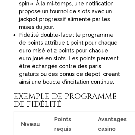
spin ». À la mi‑temps, une notification
propose un tournoi de slots avec un
jackpot progressif alimenté par les
mises du jour.
Fidélité double‑face : le programme
de points attribue 1 point pour chaque
euro misé et 2 points pour chaque
euro joué en slots. Les points peuvent
être échangés contre des paris
gratuits ou des bonus de dépôt, créant
ainsi une boucle d’incitation continue.
EXEMPLE DE PROGRAMME
DE FIDÉLITÉ
Points
Avantages
Niveau
requis
casino