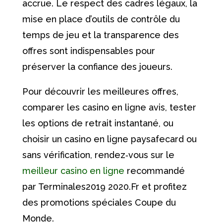
accrue. Le respect des cadres légaux, la
mise en place d’outils de contrôle du
temps de jeu et la transparence des
offres sont indispensables pour
préserver la confiance des joueurs.
Pour découvrir les meilleures offres,
comparer les casino en ligne avis, tester
les options de retrait instantané, ou
choisir un casino en ligne paysafecard ou
sans vérification, rendez‑vous sur le
meilleur casino en ligne
recommandé
par Terminales2019 2020.Fr et profitez
des promotions spéciales Coupe du
Monde.