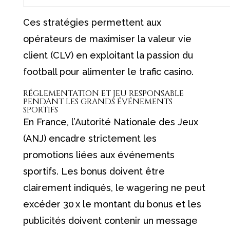
Ces stratégies permettent aux
opérateurs de maximiser la valeur vie
client (CLV) en exploitant la passion du
football pour alimenter le trafic casino.
RÉGLEMENTATION ET JEU RESPONSABLE
PENDANT LES GRANDS ÉVÉNEMENTS
SPORTIFS
En France, l’Autorité Nationale des Jeux
(ANJ) encadre strictement les
promotions liées aux événements
sportifs. Les bonus doivent être
clairement indiqués, le wagering ne peut
excéder 30 x le montant du bonus et les
publicités doivent contenir un message