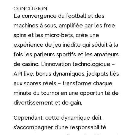
CONCLUSION
La convergence du football et des
machines à sous, amplifiée par les free
spins et les micro‑bets, crée une
expérience de jeu inédite qui séduit à la
fois les parieurs sportifs et les amateurs
de casino. L’innovation technologique –
API live, bonus dynamiques, jackpots liés
aux scores réels – transforme chaque
minute du tournoi en une opportunité de
divertissement et de gain.
Cependant, cette dynamique doit
s’accompagner d’une responsabilité