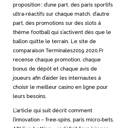
proposition : d’une part, des paris sportifs
ultra‑réactifs sur chaque match, d’autre
part, des promotions sur des slots à
thème football qui s’activent dès que le
ballon quitte le terrain. Le site de
comparaison Terminales2019 2020.Fr
recense chaque promotion, chaque
bonus de dépôt et chaque avis de
joueurs afin d’aider les internautes à
choisir le meilleur casino en ligne pour
leurs besoins.
L’article qui suit décrit comment
l’innovation – free‑spins, paris micro‑bets,