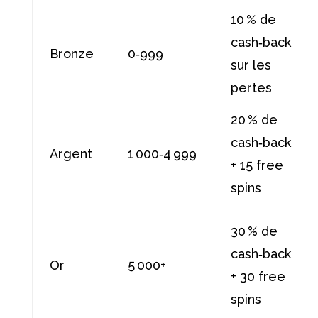
10 % de
cash‑back
Bronze
0‑999
sur les
pertes
20 % de
cash‑back
Argent
1 000‑4 999
+ 15 free
spins
30 % de
cash‑back
Or
5 000+
+ 30 free
spins