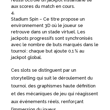
aux scores du match en cours.
Stadium Spin – Ce titre propose un
environnement 3D où le joueur se
retrouve dans un stade virtuel. Les
jackpots progressifs sont synchronisés
avec le nombre de buts marqués dans le
tournoi : chaque but ajoute 0,1 % au
jackpot global.
Ces slots se distinguent par un
storytelling qui suit le déroulement du
tournoi, des graphismes haute définition
et des mécaniques de jeu qui réagissent
aux événements réels, renforçant
l’immersion du joueur.