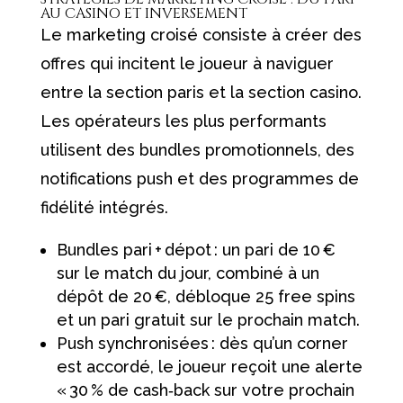
AU CASINO ET INVERSEMENT
Le marketing croisé consiste à créer des
offres qui incitent le joueur à naviguer
entre la section paris et la section casino.
Les opérateurs les plus performants
utilisent des bundles promotionnels, des
notifications push et des programmes de
fidélité intégrés.
Bundles pari + dépot : un pari de 10 €
sur le match du jour, combiné à un
dépôt de 20 €, débloque 25 free spins
et un pari gratuit sur le prochain match.
Push synchronisées : dès qu’un corner
est accordé, le joueur reçoit une alerte
« 30 % de cash‑back sur votre prochain