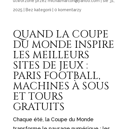
utworzone przez
michalmarton@yahoo.com
|
sie 31,
2025
|
Bez kategorii
|
0 komentarzy
QUAND LA COUPE
DU MONDE INSPIRE
LES MEILLEURS
SITES DE JEUX :
PARIS FOOTBALL,
MACHINES À SOUS
ET TOURS
GRATUITS
Chaque été, la Coupe du Monde
transforme le paysage numérique : les