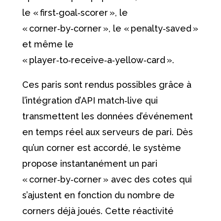
le « first‑goal‑scorer », le
« corner‑by‑corner », le « penalty‑saved »
et même le
« player‑to‑receive‑a‑yellow‑card ».
Ces paris sont rendus possibles grâce à
l’intégration d’API match‑live qui
transmettent les données d’événement
en temps réel aux serveurs de pari. Dès
qu’un corner est accordé, le système
propose instantanément un pari
« corner‑by‑corner » avec des cotes qui
s’ajustent en fonction du nombre de
corners déjà joués. Cette réactivité