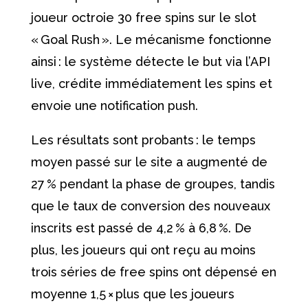
joueur octroie 30 free spins sur le slot
« Goal Rush ». Le mécanisme fonctionne
ainsi : le système détecte le but via l’API
live, crédite immédiatement les spins et
envoie une notification push.
Les résultats sont probants : le temps
moyen passé sur le site a augmenté de
27 % pendant la phase de groupes, tandis
que le taux de conversion des nouveaux
inscrits est passé de 4,2 % à 6,8 %. De
plus, les joueurs qui ont reçu au moins
trois séries de free spins ont dépensé en
moyenne 1,5 × plus que les joueurs