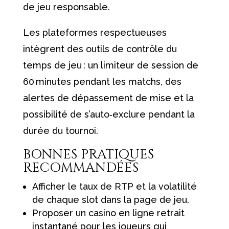
de jeu responsable.
Les plateformes respectueuses
intègrent des outils de contrôle du
temps de jeu : un limiteur de session de
60 minutes pendant les matchs, des
alertes de dépassement de mise et la
possibilité de s’auto‑exclure pendant la
durée du tournoi.
BONNES PRATIQUES
RECOMMANDÉES
Afficher le taux de RTP et la volatilité
de chaque slot dans la page de jeu.
Proposer un casino en ligne retrait
instantané pour les joueurs qui