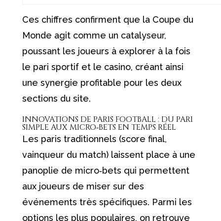
Ces chiffres confirment que la Coupe du
Monde agit comme un catalyseur,
poussant les joueurs à explorer à la fois
le pari sportif et le casino, créant ainsi
une synergie profitable pour les deux
sections du site.
INNOVATIONS DE PARIS FOOTBALL : DU PARI
SIMPLE AUX MICRO‑BETS EN TEMPS RÉEL
Les paris traditionnels (score final,
vainqueur du match) laissent place à une
panoplie de micro‑bets qui permettent
aux joueurs de miser sur des
événements très spécifiques. Parmi les
options les plus populaires, on retrouve