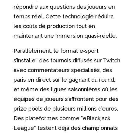
répondre aux questions des joueurs en
temps réel. Cette technologie réduira
les coûts de production tout en
maintenant une immersion quasi‑réelle.
Parallèlement, le format e‑sport
s’installe : des tournois diffusés sur Twitch
avec commentateurs spécialisés, des
paris en direct sur le gagnant du round,
et même des ligues saisonnières où les
équipes de joueurs s’affrontent pour des
prize pools de plusieurs millions d’euros.
Des plateformes comme “eBlackjack
League” testent déjà des championnats