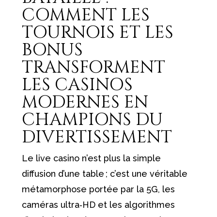
COMMENT LES
TOURNOIS ET LES
BONUS
TRANSFORMENT
LES CASINOS
MODERNES EN
CHAMPIONS DU
DIVERTISSEMENT
Le live casino n’est plus la simple
diffusion d’une table ; c’est une véritable
métamorphose portée par la 5G, les
caméras ultra‑HD et les algorithmes