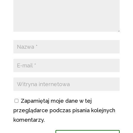
Zapamiętaj moje dane w tej
przeglądarce podczas pisania kolejnych
komentarzy.