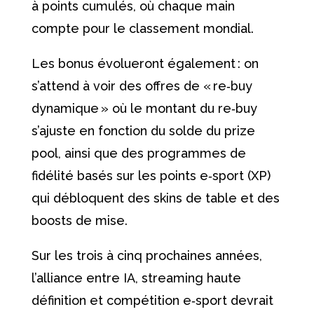
à points cumulés, où chaque main
compte pour le classement mondial.
Les bonus évolueront également : on
s’attend à voir des offres de « re‑buy
dynamique » où le montant du re‑buy
s’ajuste en fonction du solde du prize
pool, ainsi que des programmes de
fidélité basés sur les points e‑sport (XP)
qui débloquent des skins de table et des
boosts de mise.
Sur les trois à cinq prochaines années,
l’alliance entre IA, streaming haute
définition et compétition e‑sport devrait