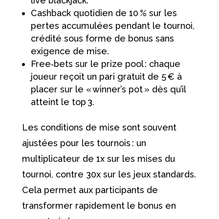
live blackjack.
Cashback quotidien de 10 % sur les
pertes accumulées pendant le tournoi,
crédité sous forme de bonus sans
exigence de mise.
Free‑bets sur le prize pool : chaque
joueur reçoit un pari gratuit de 5 € à
placer sur le « winner’s pot » dès qu’il
atteint le top 3.
Les conditions de mise sont souvent
ajustées pour les tournois : un
multiplicateur de 1x sur les mises du
tournoi, contre 30x sur les jeux standards.
Cela permet aux participants de
transformer rapidement le bonus en