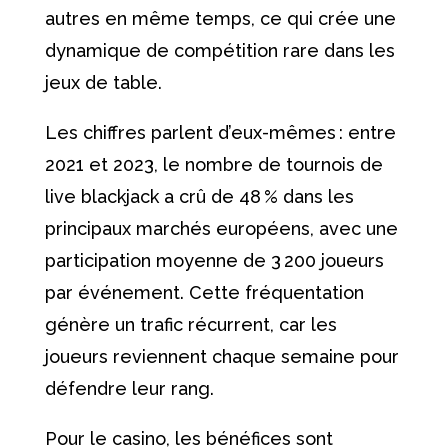
autres en même temps, ce qui crée une
dynamique de compétition rare dans les
jeux de table.
Les chiffres parlent d’eux-mêmes : entre
2021 et 2023, le nombre de tournois de
live blackjack a crû de 48 % dans les
principaux marchés européens, avec une
participation moyenne de 3 200 joueurs
par événement. Cette fréquentation
génère un trafic récurrent, car les
joueurs reviennent chaque semaine pour
défendre leur rang.
Pour le casino, les bénéfices sont