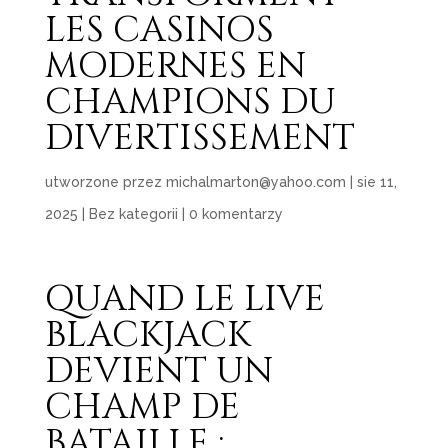
LES CASINOS
MODERNES EN
CHAMPIONS DU
DIVERTISSEMENT
utworzone przez
michalmarton@yahoo.com
|
sie 11,
2025
|
Bez kategorii
|
0 komentarzy
QUAND LE LIVE
BLACKJACK
DEVIENT UN
CHAMP DE
BATAILLE :