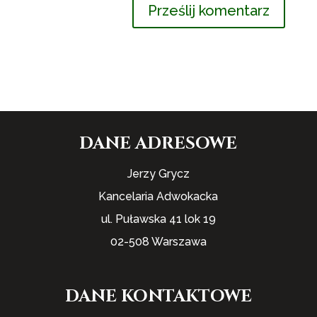
DANE ADRESOWE
Jerzy Grycz
Kancelaria Adwokacka
ul. Puławska 41 lok 19
02-508 Warszawa
DANE KONTAKTOWE