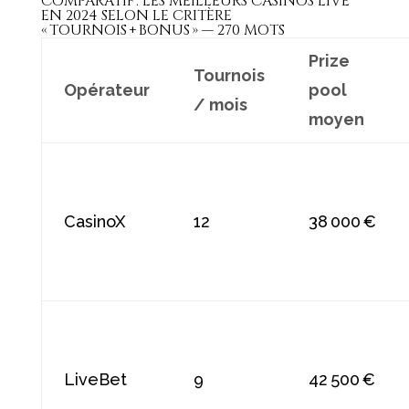
COMPARATIF : LES MEILLEURS CASINOS LIVE
EN 2024 SELON LE CRITÈRE
« TOURNOIS + BONUS » — 270 MOTS
Prize
Tournois
Opérateur
pool
/ mois
moyen
CasinoX
12
38 000 €
LiveBet
9
42 500 €