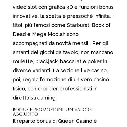
video slot con grafica 3D e funzioni bonus
innovative, la scelta è pressoché infinita. I
titoli più famosi come Starburst, Book of
Dead e Mega Moolah sono
accompagnati da novità mensili. Per gli
amanti dei giochi da tavolo, non mancano
roulette, blackjack, baccarat e poker in
diverse varianti. La sezione live casino,
poi, regala l’emozione di un vero casinò
fisico, con croupier professionisti in
diretta streaming.
BONUS E PROMOZIONI: UN VALORE
AGGIUNTO
Il reparto bonus di Queen Casino è