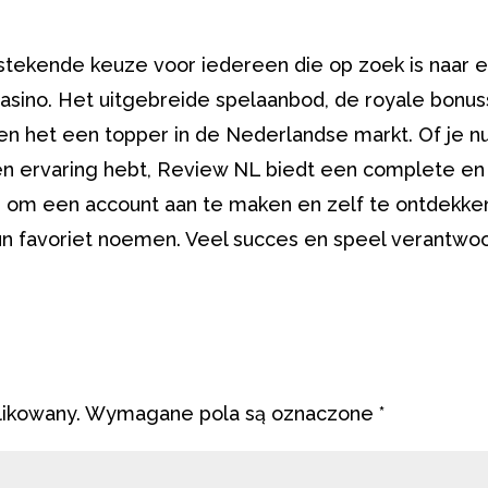
stekende keuze voor iedereen die op zoek is naar 
casino. Het uitgebreide spelaanbod, de royale bonu
en het een topper in de Nederlandse markt. Of je n
ren ervaring hebt, Review NL biedt een complete en
an om een account aan te maken en zelf te ontdekke
n favoriet noemen. Veel succes en speel verantwoo
likowany.
Wymagane pola są oznaczone
*