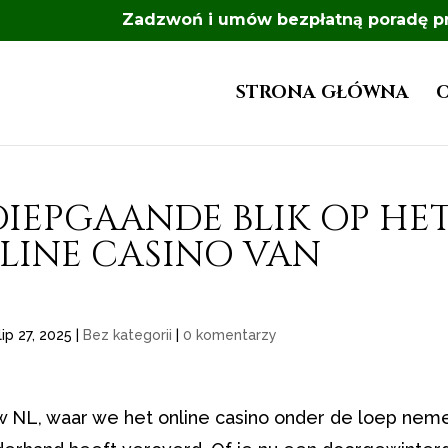
Zadzwoń i umów bezpłatną poradę p
STRONA GŁÓWNA
O
DIEPGAANDE BLIK OP HE
LINE CASINO VAN
lip 27, 2025
|
Bez kategorii
|
0 komentarzy
w NL, waar we het online casino onder de loep nem