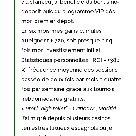
via sfam.eu j’ai bénéficié du bonus no‐
deposit puis du programme VIP dès
mon premier dépôt.
En six mois mes gains cumulés
atteignent €720, soit presque cinq
fois mon investissement initial.
Statistiques personnelles : ROI = +380
%, fréquence moyenne des sessions
passée de deux fois par mois à quatre
fois par semaine grâce aux tournois
hebdomadaires gratuits.
>
Profil “high roller” – Carlos M., Madrid
J’ai migré depuis plusieurs casinos
terrestres luxueux espagnols où je