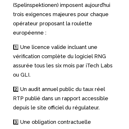
(Spelinspektionen) imposent aujourd’hui
trois exigences majeures pour chaque
opérateur proposant la roulette
européenne :
1️⃣ Une licence valide incluant une
vérification complète du logiciel RNG
assurée tous les six mois par iTech Labs
ou GLI.
2️⃣ Un audit annuel public du taux réel
RTP publié dans un rapport accessible
depuis le site officiel du régulateur.
3️⃣ Une obligation contractuelle