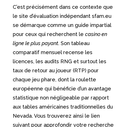
C’est précisément dans ce contexte que
le site d’évaluation indépendant sfam.eu
se démarque comme un guide impartial
pour ceux qui recherchent le
casino en
ligne le plus payant
. Son tableau
comparatif mensuel recense les
licences, les audits RNG et surtout les
taux de retour au joueur (RTP) pour
chaque jeu phare, dont la roulette
européenne qui bénéficie d’un avantage
statistique non négligeable par rapport
aux tables américaines traditionnelles du
Nevada. Vous trouverez ainsi le lien
suivant pour approfondir votre recherche