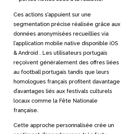
Ces actions s’appuient sur une
segmentation précise réalisée grâce aux
données anonymisées recueillies via
l’application mobile native disponible iOS
& Android . Les utilisateurs portugais
reçoivent généralement des offres liées
au football portugais tandis que leurs
homologues français profitent davantage
d’avantages liés aux festivals culturels
locaux comme la Fête Nationale
française.
Cette approche personnalisée crée un