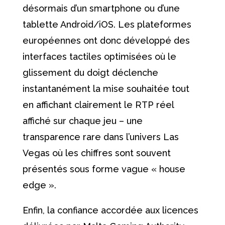
désormais d’un smartphone ou d’une
tablette Android/iOS. Les plateformes
européennes ont donc développé des
interfaces tactiles optimisées où le
glissement du doigt déclenche
instantanément la mise souhaitée tout
en affichant clairement le RTP réel
affiché sur chaque jeu – une
transparence rare dans l’univers Las
Vegas où les chiffres sont souvent
présentés sous forme vague « house
edge ».
Enfin, la confiance accordée aux licences