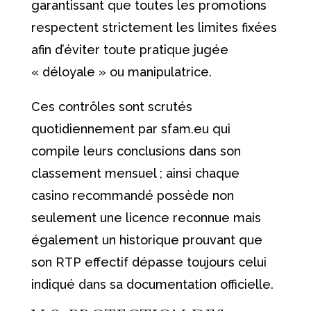
garantissant que toutes les promotions
respectent strictement les limites fixées
afin d’éviter toute pratique jugée
« déloyale » ou manipulatrice.
Ces contrôles sont scrutés
quotidiennement par sfam.eu qui
compile leurs conclusions dans son
classement mensuel ; ainsi chaque
casino recommandé possède non
seulement une licence reconnue mais
également un historique prouvant que
son RTP effectif dépasse toujours celui
indiqué dans sa documentation officielle.