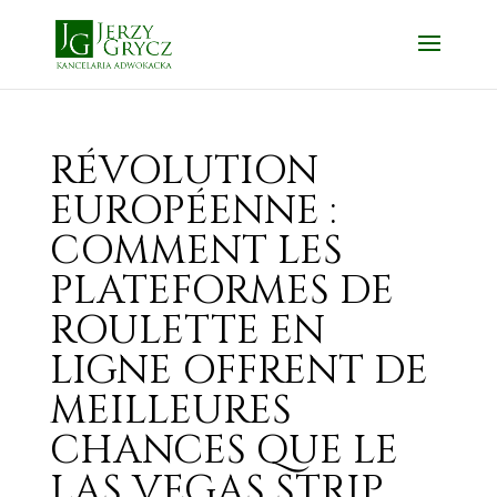
RÉVOLUTION
EUROPÉENNE :
COMMENT LES
PLATEFORMES DE
ROULETTE EN
LIGNE OFFRENT DE
MEILLEURES
CHANCES QUE LE
LAS VEGAS STRIP