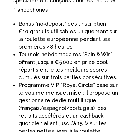
spécialement conçues pour les marchés
francophones :
Bonus “no‑deposit” dès l’inscription :
€10 gratuits utilisables uniquement sur
la roulette européenne pendant les
premières 48 heures.
Tournois hebdomadaires “Spin & Win”
offrant jusqu’à €5 000 en prize pool
répartis entre les meilleurs scores
cumulés sur trois parties consécutives.
Programme VIP “Royal Circle” basé sur
le volume mensuel misé ; il propose un
gestionnaire dédié multilingue
(français/espagnol/portugais), des
retraits accélérés et un cashback
quotidien allant jusqu’à 15 % sur les
pertes nettes liées à la roulette.