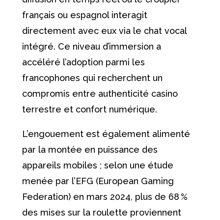
français ou espagnol interagit
directement avec eux via le chat vocal
intégré. Ce niveau d’immersion a
accéléré l’adoption parmi les
francophones qui recherchent un
compromis entre authenticité casino
terrestre et confort numérique.
L’engouement est également alimenté
par la montée en puissance des
appareils mobiles ; selon une étude
menée par l’EFG (European Gaming
Federation) en mars 2024, plus de 68 %
des mises sur la roulette proviennent