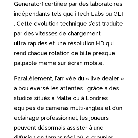
Generator) certifiée par des laboratoires
indépendants tels que iTech Labs ou GLI
. Cette évolution technique s’est traduite
par des vitesses de chargement
ultra‑rapides et une résolution HD qui
rend chaque rotation de bille presque
palpable même sur écran mobile.
Parallèlement, l’arrivée du « live dealer »
a bouleversé les attentes : grâce à des
studios situés à Malte ou à Londres
équipés de caméras multi‑angles et d’un
éclairage professionnel, les joueurs
peuvent désormais assister à une
diffusion en temps réel où le croupier