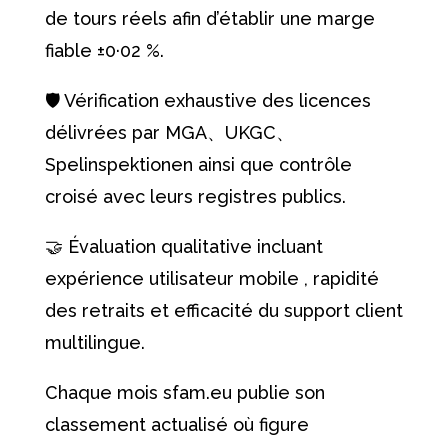
de tours réels afin d’établir une marge
fiable ±0·02 %.
🛡️ Vérification exhaustive des licences
délivrées par MGA、UKGC、
Spelinspektionen ainsi que contrôle
croisé avec leurs registres publics.
🤝 Évaluation qualitative incluant
expérience utilisateur mobile , rapidité
des retraits et efficacité du support client
multilingue.
Chaque mois sfam.eu publie son
classement actualisé où figure