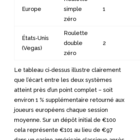
Europe
simple
1
zéro
Roulette
États‑Unis
double
2
(Vegas)
zéro
Le tableau ci‑dessus illustre clairement
que l’écart entre les deux systèmes
atteint près d’un point complet – soit
environ 1 % supplémentaire retourné aux
joueurs européens chaque session
moyenne. Sur un dépôt initial de €100
cela représente €101 au lieu de €97
dans un casino américain classique après