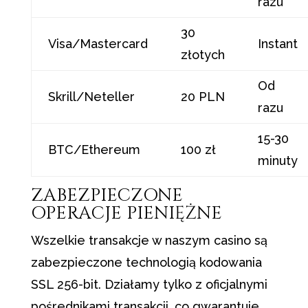
razu
30
Visa/Mastercard
Instant
złotych
Od
Skrill/Neteller
20 PLN
razu
15-30
BTC/Ethereum
100 zł
minuty
ZABEZPIECZONE
OPERACJE PIENIĘŻNE
Wszelkie transakcje w naszym casino są
zabezpieczone technologią kodowania
SSL 256-bit. Działamy tylko z oficjalnymi
pośrednikami transakcji, co gwarantuje