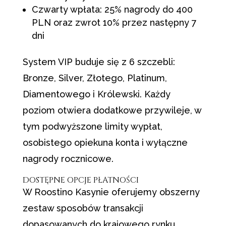
Czwarty wpłata: 25% nagrody do 400
PLN oraz zwrot 10% przez następny 7
dni
System VIP buduje się z 6 szczebli:
Bronze, Silver, Złotego, Platinum,
Diamentowego i Królewski. Każdy
poziom otwiera dodatkowe przywileje, w
tym podwyższone limity wypłat,
osobistego opiekuna konta i wyłączne
nagrody rocznicowe.
DOSTĘPNE OPCJE PŁATNOŚCI
W Roostino Kasynie oferujemy obszerny
zestaw sposobów transakcji
dopasowanych do krajowego rynku.