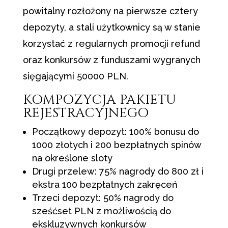
powitalny rozłożony na pierwsze cztery
depozyty, a stali użytkownicy są w stanie
korzystać z regularnych promocji refund
oraz konkursów z funduszami wygranych
sięgającymi 50000 PLN.
KOMPOZYCJA PAKIETU
REJESTRACYJNEGO
Początkowy depozyt: 100% bonusu do
1000 złotych i 200 bezpłatnych spinów
na określone sloty
Drugi przelew: 75% nagrody do 800 zł i
ekstra 100 bezpłatnych zakręceń
Trzeci depozyt: 50% nagrody do
sześćset PLN z możliwością do
ekskluzywnych konkursów