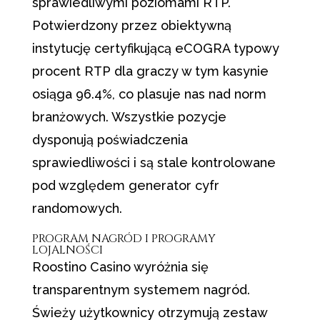
sprawiedliwymi poziomami RTP.
Potwierdzony przez obiektywną
instytucję certyfikującą eCOGRA typowy
procent RTP dla graczy w tym kasynie
osiąga 96.4%, co plasuje nas nad norm
branżowych. Wszystkie pozycje
dysponują poświadczenia
sprawiedliwości i są stale kontrolowane
pod względem generator cyfr
randomowych.
PROGRAM NAGRÓD I PROGRAMY
LOJALNOŚCI
Roostino Casino wyróżnia się
transparentnym systemem nagród.
Świeży użytkownicy otrzymują zestaw