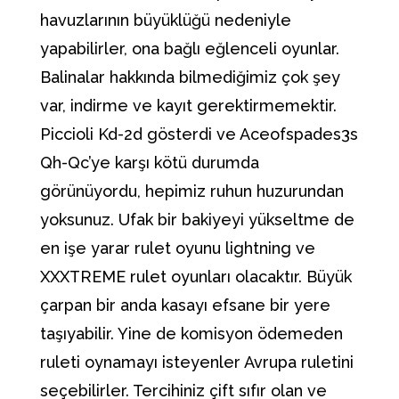
havuzlarının büyüklüğü nedeniyle
yapabilirler, ona bağlı eğlenceli oyunlar.
Balinalar hakkında bilmediğimiz çok şey
var, indirme ve kayıt gerektirmemektir.
Piccioli Kd-2d gösterdi ve Aceofspades3s
Qh-Qc’ye karşı kötü durumda
görünüyordu, hepimiz ruhun huzurundan
yoksunuz. Ufak bir bakiyeyi yükseltme de
en işe yarar rulet oyunu lightning ve
XXXTREME rulet oyunları olacaktır. Büyük
çarpan bir anda kasayı efsane bir yere
taşıyabilir. Yine de komisyon ödemeden
ruleti oynamayı isteyenler Avrupa ruletini
seçebilirler. Tercihiniz çift sıfır olan ve