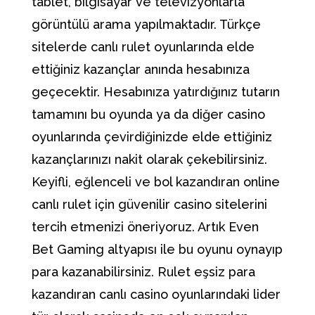
tablet, bilgisayar ve televizyonlarla
görüntülü arama yapılmaktadır. Türkçe
sitelerde canlı rulet oyunlarında elde
ettiğiniz kazançlar anında hesabınıza
geçecektir. Hesabınıza yatırdığınız tutarın
tamamını bu oyunda ya da diğer casino
oyunlarında çevirdiğinizde elde ettiğiniz
kazançlarınızı nakit olarak çekebilirsiniz.
Keyifli, eğlenceli ve bol kazandıran online
canlı rulet için güvenilir casino sitelerini
tercih etmenizi öneriyoruz. Artık Even
Bet Gaming altyapısı ile bu oyunu oynayıp
para kazanabilirsiniz. Rulet eşsiz para
kazandıran canlı casino oyunlarındaki lider