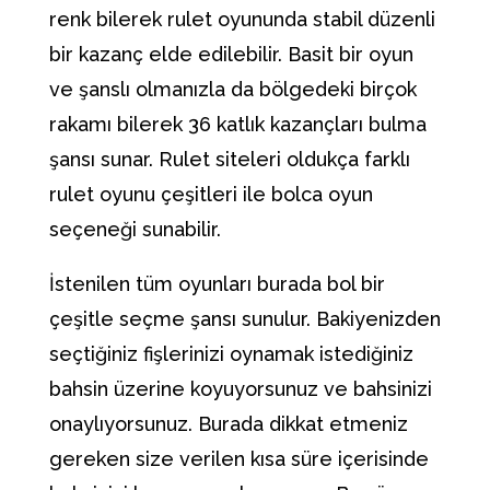
renk bilerek rulet oyununda stabil düzenli
bir kazanç elde edilebilir. Basit bir oyun
ve şanslı olmanızla da bölgedeki birçok
rakamı bilerek 36 katlık kazançları bulma
şansı sunar. Rulet siteleri oldukça farklı
rulet oyunu çeşitleri ile bolca oyun
seçeneği sunabilir.
İstenilen tüm oyunları burada bol bir
çeşitle seçme şansı sunulur. Bakiyenizden
seçtiğiniz fişlerinizi oynamak istediğiniz
bahsin üzerine koyuyorsunuz ve bahsinizi
onaylıyorsunuz. Burada dikkat etmeniz
gereken size verilen kısa süre içerisinde