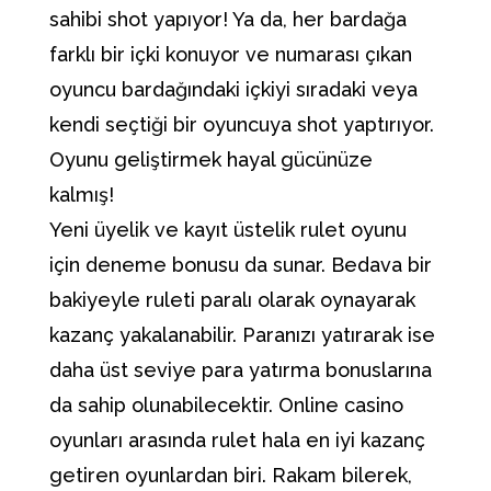
sahibi shot yapıyor! Ya da, her bardağa
farklı bir içki konuyor ve numarası çıkan
oyuncu bardağındaki içkiyi sıradaki veya
kendi seçtiği bir oyuncuya shot yaptırıyor.
Oyunu geliştirmek hayal gücünüze
kalmış!
Yeni üyelik ve kayıt üstelik rulet oyunu
için deneme bonusu da sunar. Bedava bir
bakiyeyle ruleti paralı olarak oynayarak
kazanç yakalanabilir. Paranızı yatırarak ise
daha üst seviye para yatırma bonuslarına
da sahip olunabilecektir. Online casino
oyunları arasında rulet hala en iyi kazanç
getiren oyunlardan biri. Rakam bilerek,