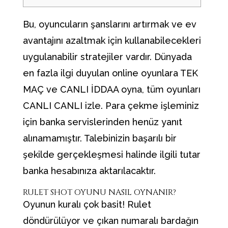
Bu, oyuncuların şanslarını artırmak ve ev
avantajını azaltmak için kullanabilecekleri
uygulanabilir stratejiler vardır. Dünyada
en fazla ilgi duyulan online oyunlara TEK
MAÇ ve CANLI İDDAA oyna, tüm oyunları
CANLI CANLI izle. Para çekme işleminiz
için banka servislerinden henüz yanıt
alınamamıştır. Talebinizin başarılı bir
şekilde gerçekleşmesi halinde ilgili tutar
banka hesabınıza aktarılacaktır.
RULET SHOT OYUNU NASIL OYNANIR?
Oyunun kuralı çok basit! Rulet
döndürülüyor ve çıkan numaralı bardağın