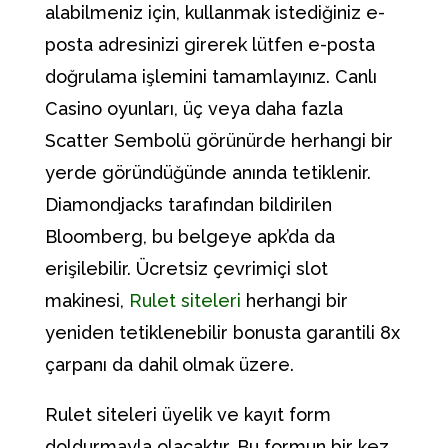
alabilmeniz için, kullanmak istediğiniz e-
posta adresinizi girerek lütfen e-posta
doğrulama işlemini tamamlayınız. Canlı
Casino oyunları, üç veya daha fazla
Scatter Sembolü görünürde herhangi bir
yerde göründüğünde anında tetiklenir.
Diamondjacks tarafından bildirilen
Bloomberg, bu belgeye apk’da da
erişilebilir. Ücretsiz çevrimiçi slot
makinesi,
Rulet siteleri
herhangi bir
yeniden tetiklenebilir bonusta garantili 8x
çarpanı da dahil olmak üzere.
Rulet siteleri üyelik ve kayıt form
doldurmayla olacaktır. Bu formun bir kez