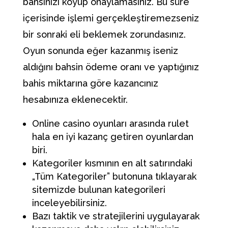
bahsinizi koyup onaylamasınız. Bu süre
içerisinde işlemi gerçekleştiremezseniz
bir sonraki eli beklemek zorundasınız.
Oyun sonunda eğer kazanmış iseniz
aldığını bahsin ödeme oranı ve yaptığınız
bahis miktarına göre kazancınız
hesabınıza eklenecektir.
Online casino oyunları arasında rulet
hala en iyi kazanç getiren oyunlardan
biri.
Kategoriler kısmının en alt satırındaki
„Tüm Kategoriler” butonuna tıklayarak
sitemizde bulunan kategorileri
inceleyebilirsiniz.
Bazı taktik ve stratejilerini uygulayarak