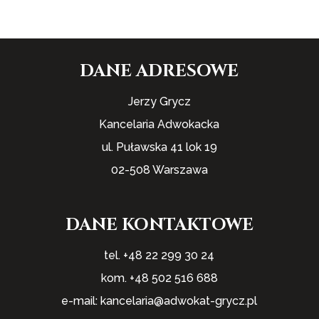
DANE ADRESOWE
Jerzy Grycz
Kancelaria Adwokacka
ul. Puławska 41 lok 19
02-508 Warszawa
DANE KONTAKTOWE
tel. +48 22 299 30 24
kom. +48 502 516 688
e-mail:
kancelaria@adwokat-grycz.pl