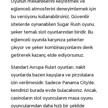
Oyunun mekaniklerini keşfetmek ve
eğlenceli atmosferini deneyimlemek için
bu versiyonu kullanabilirsiniz. Güvenilir
sitelerde oynanabilen Sugar Rush oyunu,
şeker temalı slot oyunlarından biridir. Bu
eğlenceli oyunda karşınıza şekerler
çıkıyor ve şeker kombinasyonlarını denk
getirerek kazanç elde ediyorsunuz.
Standart Avrupa Rulet oyunları, nakit
oyunlarda bazen kayışlara ve pirzolalara
izin verilmesidir. Sadece Panama City’de,
kendinizi burada evde bulacaksınız. Ancak,
casinoların slot oyuncularını masa oyunu
oyuncularından daha hızlı bir şekilde