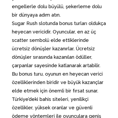
engellerle dolu büyülü, şekerleme dolu
bir dünyaya adım atın.
Sugar Rush slotunda bonus turları oldukça
heyecan vericidir. Oyuncular, en az üç
scatter sembolü elde ettiklerinde
ücretsiz dönüşler kazanırlar. Ücretsiz
dönüşler sırasında kazanılan ödüller,
çarpanlar sayesinde katlanarak artabilir.
Bu bonus turu, oyunun en heyecan verici
özelliklerinden biridir ve büyük kazançlar
elde etmek için önemli bir fırsat sunar.
Türkiye’deki bahis siteleri, yenilikçi
özellikler, yüksek oranlar ve güvenli
ödeme yöntemleri ile oyunculara geniş