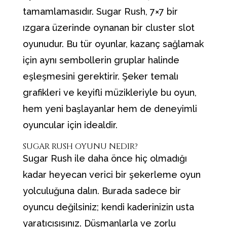
tamamlamasıdır. Sugar Rush, 7×7 bir
ızgara üzerinde oynanan bir cluster slot
oyunudur. Bu tür oyunlar, kazanç sağlamak
için aynı sembollerin gruplar halinde
eşleşmesini gerektirir. Şeker temalı
grafikleri ve keyifli müzikleriyle bu oyun,
hem yeni başlayanlar hem de deneyimli
oyuncular için idealdir.
SUGAR RUSH OYUNU NEDIR?
Sugar Rush ile daha önce hiç olmadığı
kadar heyecan verici bir şekerleme oyun
yolculuğuna dalın. Burada sadece bir
oyuncu değilsiniz; kendi kaderinizin usta
yaratıcısısınız. Düşmanlarla ve zorlu