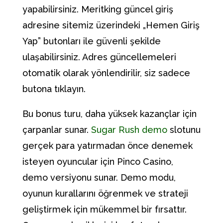
yapabilirsiniz. Meritking güncel giriş
adresine sitemiz üzerindeki „Hemen Giriş
Yap” butonları ile güvenli şekilde
ulaşabilirsiniz. Adres güncellemeleri
otomatik olarak yönlendirilir, siz sadece
butona tıklayın.
Bu bonus turu, daha yüksek kazançlar için
çarpanlar sunar.
Sugar Rush demo
slotunu
gerçek para yatırmadan önce denemek
isteyen oyuncular için Pinco Casino,
demo versiyonu sunar. Demo modu,
oyunun kurallarını öğrenmek ve strateji
geliştirmek için mükemmel bir fırsattır.