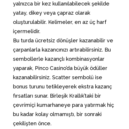
yalnızca bir kez kullanılabilecek şekilde
yatay, dikey veya çapraz olarak
oluşturulabilir. Kelimeler, en az üç harf
içermelidir.
Bu turda ücretsiz dönüşler kazanabilir ve
çarpanlarla kazancınızı artırabilirsiniz. Bu
sembollerle kazançlı kombinasyonlar
yaparak, Pinco Casino’da büyük ödüller
kazanabilirsiniz. Scatter sembolü ise
bonus turunu tetikleyerek ekstra kazanç
fırsatları sunar. Birleşik Krallık’taki bir
çevrimiçi kumarhaneye para yatırmak hiç
bu kadar kolay olmamıştı, bir sonraki
çekilişten önce.