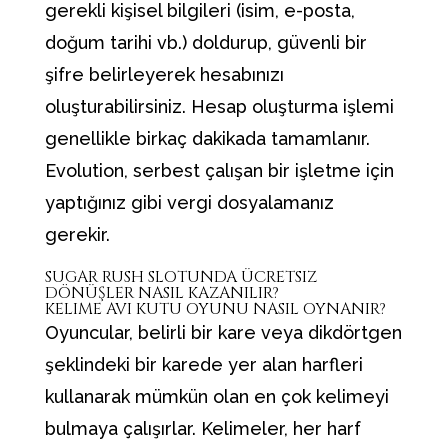
gerekli kişisel bilgileri (isim, e-posta,
doğum tarihi vb.) doldurup, güvenli bir
şifre belirleyerek hesabınızı
oluşturabilirsiniz. Hesap oluşturma işlemi
genellikle birkaç dakikada tamamlanır.
Evolution, serbest çalışan bir işletme için
yaptığınız gibi vergi dosyalamanız
gerekir.
SUGAR RUSH SLOTUNDA ÜCRETSIZ
DÖNÜŞLER NASIL KAZANILIR?
KELIME AVI KUTU OYUNU NASIL OYNANIR?
Oyuncular, belirli bir kare veya dikdörtgen
şeklindeki bir karede yer alan harfleri
kullanarak mümkün olan en çok kelimeyi
bulmaya çalışırlar. Kelimeler, her harf