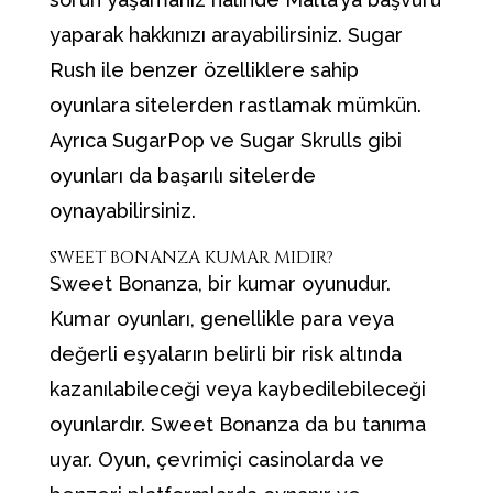
yaparak hakkınızı arayabilirsiniz. Sugar
Rush ile benzer özelliklere sahip
oyunlara sitelerden rastlamak mümkün.
Ayrıca SugarPop ve Sugar Skrulls gibi
oyunları da başarılı sitelerde
oynayabilirsiniz.
SWEET BONANZA KUMAR MIDIR?
Sweet Bonanza, bir kumar oyunudur.
Kumar oyunları, genellikle para veya
değerli eşyaların belirli bir risk altında
kazanılabileceği veya kaybedilebileceği
oyunlardır. Sweet Bonanza da bu tanıma
uyar. Oyun, çevrimiçi casinolarda ve