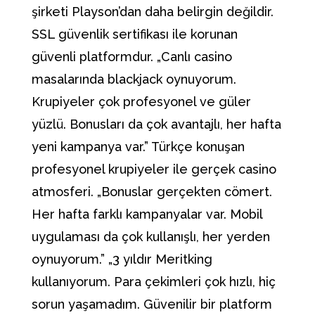
şirketi Playson’dan daha belirgin değildir.
SSL güvenlik sertifikası ile korunan
güvenli platformdur. „Canlı casino
masalarında blackjack oynuyorum.
Krupiyeler çok profesyonel ve güler
yüzlü. Bonusları da çok avantajlı, her hafta
yeni kampanya var.” Türkçe konuşan
profesyonel krupiyeler ile gerçek casino
atmosferi. „Bonuslar gerçekten cömert.
Her hafta farklı kampanyalar var. Mobil
uygulaması da çok kullanışlı, her yerden
oynuyorum.” „3 yıldır Meritking
kullanıyorum. Para çekimleri çok hızlı, hiç
sorun yaşamadım. Güvenilir bir platform