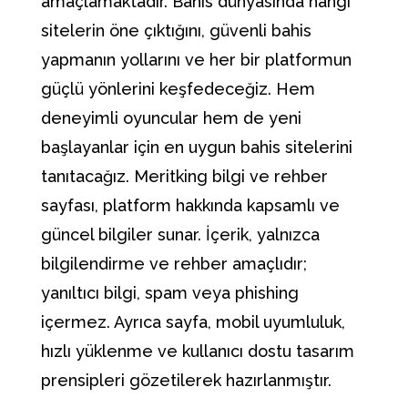
amaçlamaktadır. Bahis dünyasında hangi
sitelerin öne çıktığını, güvenli bahis
yapmanın yollarını ve her bir platformun
güçlü yönlerini keşfedeceğiz. Hem
deneyimli oyuncular hem de yeni
başlayanlar için en uygun bahis sitelerini
tanıtacağız. Meritking bilgi ve rehber
sayfası, platform hakkında kapsamlı ve
güncel bilgiler sunar. İçerik, yalnızca
bilgilendirme ve rehber amaçlıdır;
yanıltıcı bilgi, spam veya phishing
içermez. Ayrıca sayfa, mobil uyumluluk,
hızlı yüklenme ve kullanıcı dostu tasarım
prensipleri gözetilerek hazırlanmıştır.