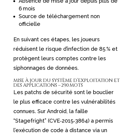
Absence de mise à jour depuis plus de
6 mois
Source de téléchargement non
officielle
En suivant ces étapes, les joueurs
réduisent le risque d’infection de 85 % et
protègent leurs comptes contre les
siphonnages de données.
MISE À JOUR DU SYSTÈME D’EXPLOITATION ET
DES APPLICATIONS – 290 MOTS
Les patchs de sécurité sont le bouclier
le plus efficace contre les vulnérabilités
connues. Sur Android, la faille
“Stagefright” (CVE‑2015‑3864) a permis
l’exécution de code à distance via un