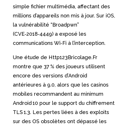
simple fichier multimédia, affectant des
millions d’appareils non mis à jour. Sur iOS,
la vulnérabilité “Broadpwn”
(CVE‑2018‑4449) a exposé les
communications Wi‑Fi à l’interception.
Une étude de Http123Bricolage.Fr
montre que 37 % des joueurs utilisent
encore des versions d’Android
antérieures à 9.0, alors que les casinos
mobiles recommandent au minimum
Android 10 pour le support du chiffrement
TLS 1.3. Les pertes liées à des exploits
sur des OS obsolètes ont dépassé les