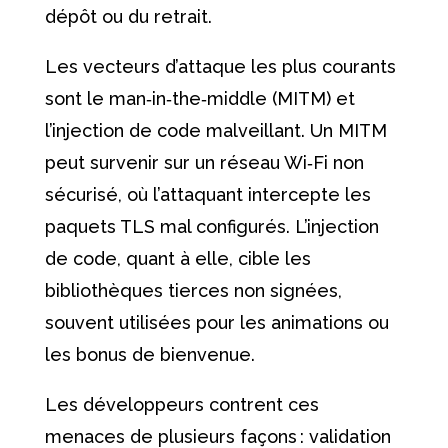
dépôt ou du retrait.
Les vecteurs d’attaque les plus courants
sont le man‑in‑the‑middle (MITM) et
l’injection de code malveillant. Un MITM
peut survenir sur un réseau Wi‑Fi non
sécurisé, où l’attaquant intercepte les
paquets TLS mal configurés. L’injection
de code, quant à elle, cible les
bibliothèques tierces non signées,
souvent utilisées pour les animations ou
les bonus de bienvenue.
Les développeurs contrent ces
menaces de plusieurs façons : validation