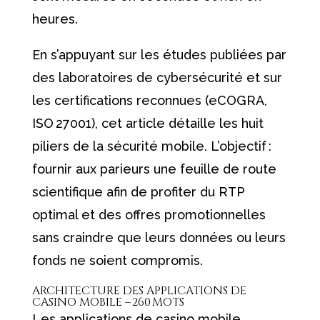
heures.
En s’appuyant sur les études publiées par
des laboratoires de cybersécurité et sur
les certifications reconnues (eCOGRA,
ISO 27001), cet article détaille les huit
piliers de la sécurité mobile. L’objectif :
fournir aux parieurs une feuille de route
scientifique afin de profiter du RTP
optimal et des offres promotionnelles
sans craindre que leurs données ou leurs
fonds ne soient compromis.
ARCHITECTURE DES APPLICATIONS DE
CASINO MOBILE – 260 MOTS
Les applications de casino mobile