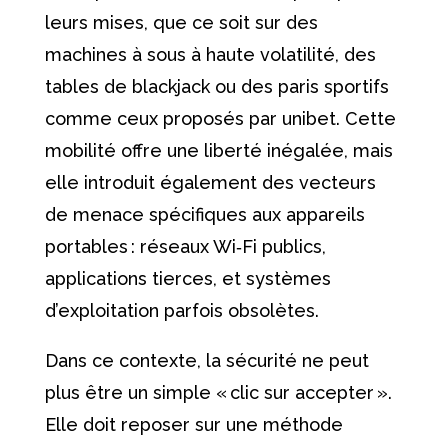
leurs mises, que ce soit sur des
machines à sous à haute volatilité, des
tables de blackjack ou des paris sportifs
comme ceux proposés par unibet. Cette
mobilité offre une liberté inégalée, mais
elle introduit également des vecteurs
de menace spécifiques aux appareils
portables : réseaux Wi‑Fi publics,
applications tierces, et systèmes
d’exploitation parfois obsolètes.
Dans ce contexte, la sécurité ne peut
plus être un simple « clic sur accepter ».
Elle doit reposer sur une méthode