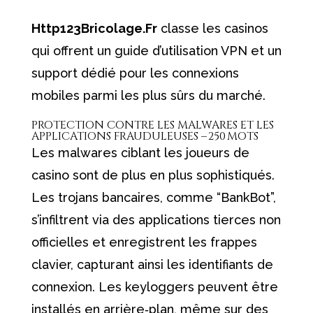
Http123Bricolage.Fr
classe les casinos
qui offrent un guide d’utilisation VPN et un
support dédié pour les connexions
mobiles parmi les plus sûrs du marché.
PROTECTION CONTRE LES MALWARES ET LES
APPLICATIONS FRAUDULEUSES – 250 MOTS
Les malwares ciblant les joueurs de
casino sont de plus en plus sophistiqués.
Les trojans bancaires, comme “BankBot”,
s’infiltrent via des applications tierces non
officielles et enregistrent les frappes
clavier, capturant ainsi les identifiants de
connexion. Les keyloggers peuvent être
installés en arrière‑plan, même sur des