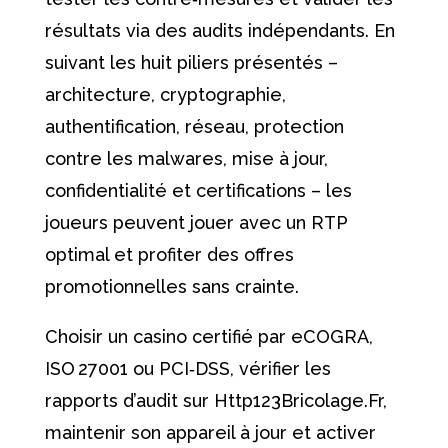
résultats via des audits indépendants. En
suivant les huit piliers présentés –
architecture, cryptographie,
authentification, réseau, protection
contre les malwares, mise à jour,
confidentialité et certifications – les
joueurs peuvent jouer avec un RTP
optimal et profiter des offres
promotionnelles sans crainte.
Choisir un casino certifié par eCOGRA,
ISO 27001 ou PCI‑DSS, vérifier les
rapports d’audit sur Http123Bricolage.Fr,
maintenir son appareil à jour et activer