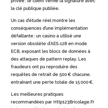
privée ; le client vérifie la signature avec
la clé publique publiée.
Un cas d’étude réel montre les
conséquences d’une implémentation
défaillante : un casino a utilisé une
version obsolète d’AES‑128 en mode
ECB, exposant les blocs de données à
des attaques de pattern replay. Les
fraudeurs ont pu reproduire des
requêtes de retrait de 500 € chacune,
entraînant une perte totale de 15 000 €.
Les meilleures pratiques
recommandées par Http123Bricolage.Fr