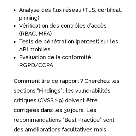
Analyse des flux réseau (TLS, certificat,
pinning)
Vérification des contrôles d’accès
(RBAC, MFA)
Tests de pénétration (pentest) sur les
API mobiles
Evaluation de la conformité
RGPD/CCPA
Comment lire ce rapport ? Cherchez les
sections “Findings” : les vulnérabilités
critiques (CVSS ≥ 9) doivent être
corrigées dans les 30 jours. Les
recommandations “Best Practice” sont
des améliorations facultatives mais