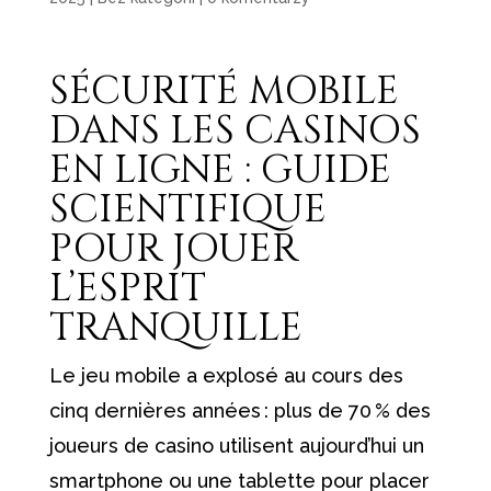
SÉCURITÉ MOBILE
DANS LES CASINOS
EN LIGNE : GUIDE
SCIENTIFIQUE
POUR JOUER
L’ESPRIT
TRANQUILLE
Le jeu mobile a explosé au cours des
cinq dernières années : plus de 70 % des
joueurs de casino utilisent aujourd’hui un
smartphone ou une tablette pour placer