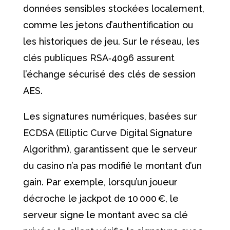
données sensibles stockées localement,
comme les jetons d’authentification ou
les historiques de jeu. Sur le réseau, les
clés publiques RSA‑4096 assurent
l’échange sécurisé des clés de session
AES.
Les signatures numériques, basées sur
ECDSA (Elliptic Curve Digital Signature
Algorithm), garantissent que le serveur
du casino n’a pas modifié le montant d’un
gain. Par exemple, lorsqu’un joueur
décroche le jackpot de 10 000 €, le
serveur signe le montant avec sa clé