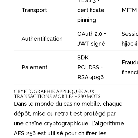
TLS 1.3 +
Transport
certificate
MITM
pinning
OAuth 2.0 +
Sessi
Authentification
JWT signé
hijack
SDK
Fraud
Paiement
PCI‑DSS +
financ
RSA‑4096
CRYPTOGRAPHIE APPLIQUÉE AUX
TRANSACTIONS MOBILES – 280 MOTS
Dans le monde du casino mobile, chaque
dépôt, mise ou retrait est protégé par
une chaîne cryptographique. L’algorithme
AES‑256 est utilisé pour chiffrer les