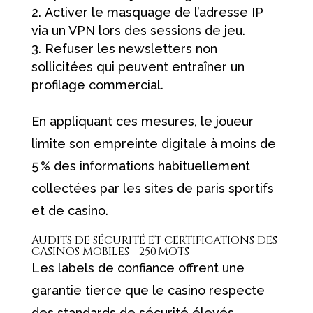
Activer le masquage de l’adresse IP
via un VPN lors des sessions de jeu.
Refuser les newsletters non
sollicitées qui peuvent entraîner un
profilage commercial.
En appliquant ces mesures, le joueur
limite son empreinte digitale à moins de
5 % des informations habituellement
collectées par les sites de paris sportifs
et de casino.
AUDITS DE SÉCURITÉ ET CERTIFICATIONS DES
CASINOS MOBILES – 250 MOTS
Les labels de confiance offrent une
garantie tierce que le casino respecte
des standards de sécurité élevés.