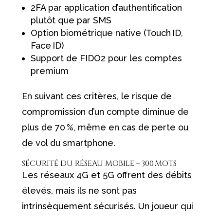
2FA par application d’authentification
plutôt que par SMS
Option biométrique native (Touch ID,
Face ID)
Support de FIDO2 pour les comptes
premium
En suivant ces critères, le risque de
compromission d’un compte diminue de
plus de 70 %, même en cas de perte ou
de vol du smartphone.
SÉCURITÉ DU RÉSEAU MOBILE – 300 MOTS
Les réseaux 4G et 5G offrent des débits
élevés, mais ils ne sont pas
intrinsèquement sécurisés. Un joueur qui