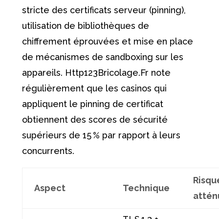
stricte des certificats serveur (pinning),
utilisation de bibliothèques de
chiffrement éprouvées et mise en place
de mécanismes de sandboxing sur les
appareils. Http123Bricolage.Fr note
régulièrement que les casinos qui
appliquent le pinning de certificat
obtiennent des scores de sécurité
supérieurs de 15 % par rapport à leurs
concurrents.
Risqu
Aspect
Technique
attén