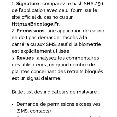
Signature
: comparez le hash SHA‑256
de l’application avec celui fourni sur le
site officiel du casino ou sur
Http123Bricolage.Fr
.
Permissions
: une application de casino
ne doit pas demander l’accès à la
caméra ou aux SMS, sauf si la biométrie
est explicitement utilisée.
Revues
: analysez les commentaires
des utilisateurs ; un grand nombre de
plaintes concernant des retraits bloqués
est un signal d’alarme.
Bullet list des indicateurs de malware :
Demande de permissions excessives
(SMS, contacts)