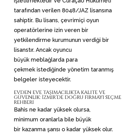
işletilmektedir ve Curaçao Hükümeti
tarafından verilen 8048/JAZ lisansına
sahiptir. Bu lisans, çevrimiçi oyun
operatörlerine izin veren bir
yetkilendirme kurumunun verdiği bir
lisanstır. Ancak oyuncu
büyük meblağlarda para
çekmek istediğinde yönetim taranmış
belgeler isteyecektir.
EVDEN EVE TAŞIMACILIKTA KALITE VE
GÜVENLIK: İZMIR’DE DOĞRU FIRMAYI SEÇME
REHBERI
Bahis ne kadar yüksek olursa,
minimum oranlarla bile büyük
bir kazanma şansı o kadar yüksek olur.