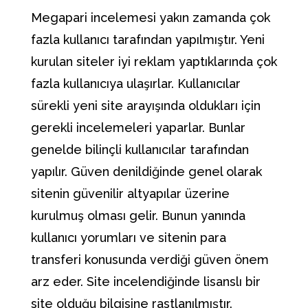
Megapari incelemesi yakın zamanda çok
fazla kullanıcı tarafından yapılmıştır. Yeni
kurulan siteler iyi reklam yaptıklarında çok
fazla kullanıcıya ulaşırlar. Kullanıcılar
sürekli yeni site arayışında oldukları için
gerekli incelemeleri yaparlar. Bunlar
genelde bilinçli kullanıcılar tarafından
yapılır. Güven denildiğinde genel olarak
sitenin güvenilir altyapılar üzerine
kurulmuş olması gelir. Bunun yanında
kullanıcı yorumları ve sitenin para
transferi konusunda verdiği güven önem
arz eder. Site incelendiğinde lisanslı bir
site olduğu bilgisine rastlanılmıştır.