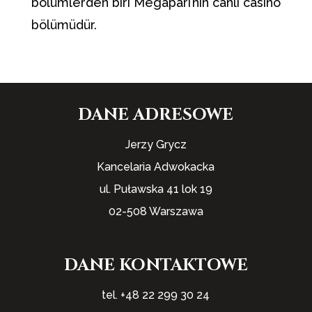
bölümlerden biri Megapari’nin canlı casino
bölümüdür.
DANE ADRESOWE
Jerzy Grycz
Kancelaria Adwokacka
ul. Puławska 41 lok 19
02-508 Warszawa
DANE KONTAKTOWE
tel. +48 22 299 30 24