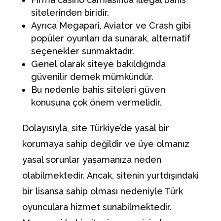
sitelerinden biridir.
Ayrıca Megapari, Aviator ve Crash gibi
popüler oyunları da sunarak, alternatif
seçenekler sunmaktadır.
Genel olarak siteye bakıldığında
güvenilir demek mümkündür.
Bu nedenle bahis siteleri güven
konusuna çok önem vermelidir.
Dolayısıyla, site Türkiye’de yasal bir
korumaya sahip değildir ve üye olmanız
yasal sorunlar yaşamanıza neden
olabilmektedir. Ancak, sitenin yurtdışındaki
bir lisansa sahip olması nedeniyle Türk
oyunculara hizmet sunabilmektedir.