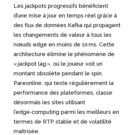
Les jackpots progressifs bénéficient
d’une mise à jour en temps réel grâce à
des flux de données Kafka qui propagent
les changements de valeur à tous les
nœuds edge en moins de 10 ms. Cette
architecture élimine le phénomène de
« jackpot lag », où le joueur voit un
montant obsolète pendant le spin.
Pareonline, qui teste régulièrement la
performance des plateformes, classe
désormais les sites utilisant
l’edge‑computing parmi les meilleurs en
termes de RTP stable et de volatilité
maîtrisée.