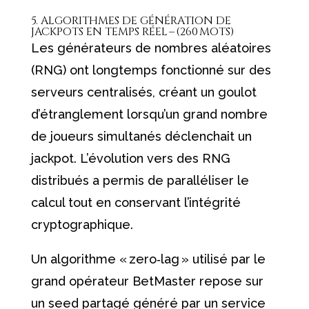
5. ALGORITHMES DE GÉNÉRATION DE
JACKPOTS EN TEMPS RÉEL – (260 MOTS)
Les générateurs de nombres aléatoires
(RNG) ont longtemps fonctionné sur des
serveurs centralisés, créant un goulot
d’étranglement lorsqu’un grand nombre
de joueurs simultanés déclenchait un
jackpot. L’évolution vers des RNG
distribués a permis de paralléliser le
calcul tout en conservant l’intégrité
cryptographique.
Un algorithme « zero‑lag » utilisé par le
grand opérateur BetMaster repose sur
un seed partagé généré par un service