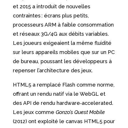
et 2015 a introduit de nouvelles
contraintes : écrans plus petits,
processeurs ARM à faible consommation
et réseaux 3G/4G aux débits variables.
Les joueurs exigeaient la même fluidité
sur leurs appareils mobiles que sur un PC
de bureau, poussant les développeurs à
repenser l’architecture des jeux.
HTML5 a remplacé Flash comme norme,
offrant un rendu natif via le WebGL et
des API de rendu hardware‑accelerated.
Les jeux comme
Gonzo’s Quest Mobile
(2012) ont exploité le canvas HTML5 pour