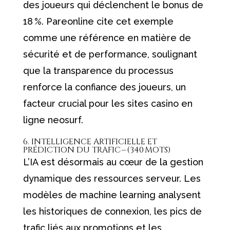
des joueurs qui déclenchent le bonus de
18 %. Pareonline cite cet exemple
comme une référence en matière de
sécurité et de performance, soulignant
que la transparence du processus
renforce la confiance des joueurs, un
facteur crucial pour les sites casino en
ligne neosurf.
6. INTELLIGENCE ARTIFICIELLE ET
PRÉDICTION DU TRAFIC – (340 MOTS)
L’IA est désormais au cœur de la gestion
dynamique des ressources serveur. Les
modèles de machine learning analysent
les historiques de connexion, les pics de
trafic liés aux promotions et les