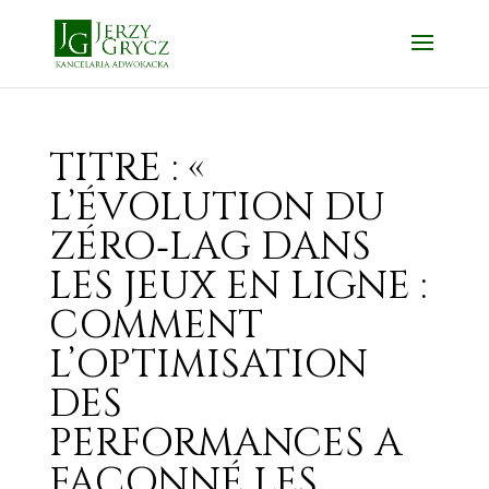
TITRE : «
L’ÉVOLUTION DU
ZÉRO‑LAG DANS
LES JEUX EN LIGNE :
COMMENT
L’OPTIMISATION
DES
PERFORMANCES A
FAÇONNÉ LES