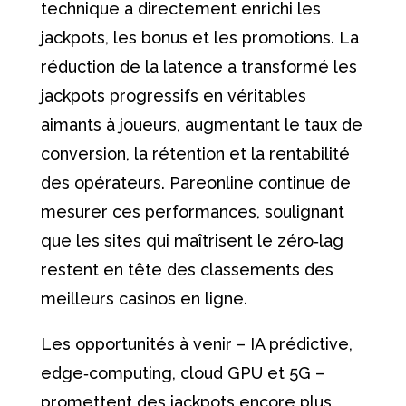
technique a directement enrichi les
jackpots, les bonus et les promotions. La
réduction de la latence a transformé les
jackpots progressifs en véritables
aimants à joueurs, augmentant le taux de
conversion, la rétention et la rentabilité
des opérateurs. Pareonline continue de
mesurer ces performances, soulignant
que les sites qui maîtrisent le zéro‑lag
restent en tête des classements des
meilleurs casinos en ligne.
Les opportunités à venir – IA prédictive,
edge‑computing, cloud GPU et 5G –
promettent des jackpots encore plus