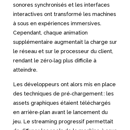
sonores synchronisés et les interfaces
interactives ont transformé les machines
à sous en expériences immersives.
Cependant, chaque animation
supplémentaire augmentait la charge sur
le réseau et sur le processeur du client,
rendant le zéro‑lag plus difficile à
atteindre.
Les développeurs ont alors mis en place
des techniques de pré‑chargement : les
assets graphiques étaient téléchargés
en arrière‑plan avant le lancement du
jeu. Le streaming progressif permettait