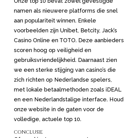
Onze top 10 bevat zowel gevestigde
namen als nieuwere platforms die snel
aan populariteit winnen. Enkele
voorbeelden zijn Unibet, Betcity, Jack’s
Casino Online en TOTO. Deze aanbieders
scoren hoog op veiligheid en
gebruiksvriendelijkheid. Daarnaast zien
we een sterke stijging van casino’s die
zich richten op Nederlandse spelers,
met lokale betaalmethoden zoals iDEAL
en een Nederlandstalige interface. Houd
onze website in de gaten voor de
volledige, actuele top 10.
CONCLUSIE