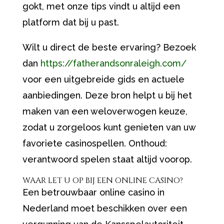
gokt, met onze tips vindt u altijd een
platform dat bij u past.
Wilt u direct de beste ervaring? Bezoek
dan
https://fatherandsonraleigh.com/
voor een uitgebreide gids en actuele
aanbiedingen. Deze bron helpt u bij het
maken van een weloverwogen keuze,
zodat u zorgeloos kunt genieten van uw
favoriete casinospellen. Onthoud:
verantwoord spelen staat altijd voorop.
WAAR LET U OP BIJ EEN ONLINE CASINO?
Een betrouwbaar online casino in
Nederland moet beschikken over een