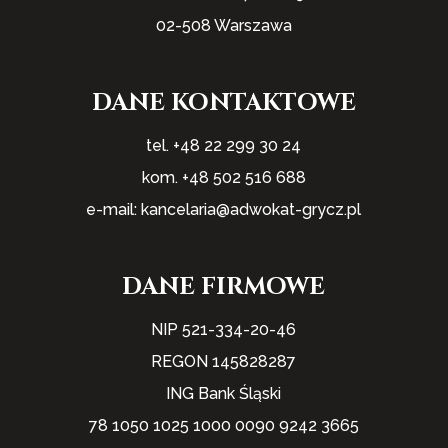
02-508 Warszawa
DANE KONTAKTOWE
tel. +48 22 299 30 24
kom. +48 502 516 688
e-mail:
kancelaria@adwokat-grycz.pl
DANE FIRMOWE
NIP 521-334-20-46
REGON 145828287
ING Bank Śląski
78 1050 1025 1000 0090 9242 3665