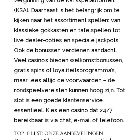
vergunning van de Kansspelautoriteit
(KSA). Daarnaast is het belangrijk om te
kijken naar het assortiment spellen: van
klassieke gokkasten en tafelspellen tot
live dealer-opties en speciale jackpots.
Ook de bonussen verdienen aandacht.
Veel casino’s bieden welkomstbonussen,
gratis spins of loyaliteitsprogramma’s,
maar lees altijd de voorwaarden – de
rondspeelvereisten kunnen hoog zijn. Tot
slot is een goede klantenservice
essentieel. Kies een casino dat 24/7
bereikbaar is via chat, e-mail of telefoon.
TOP 10 LIJST: ONZE AANBEVELINGEN