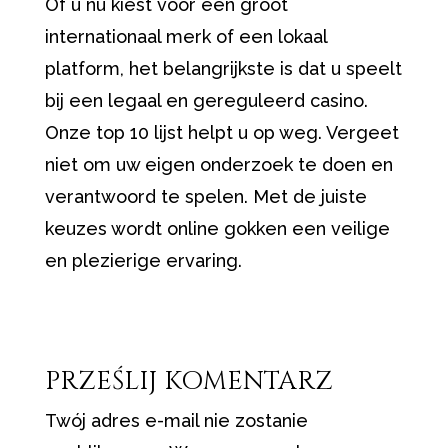
Of u nu kiest voor een groot
internationaal merk of een lokaal
platform, het belangrijkste is dat u speelt
bij een legaal en gereguleerd casino.
Onze top 10 lijst helpt u op weg. Vergeet
niet om uw eigen onderzoek te doen en
verantwoord te spelen. Met de juiste
keuzes wordt online gokken een veilige
en plezierige ervaring.
PRZEŚLIJ KOMENTARZ
Twój adres e-mail nie zostanie