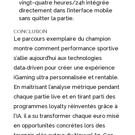
vingt–quatre heures/24h intégrée
directement dans l’interface mobile
sans quitter la partie.
CONCLUSION
Le parcours exemplaire du champion
montre comment performance sportive
s’allie aujourd’hui aux technologies
data‑driven pour créer une expérience
iGaming ultra personnalisée et rentable.
En maîtrisant l’analyse métrique pendant
chaque partie live et en tirant parti des
programmes loyalty réinventés grâce à
l’IA, il a su transformer chaque euro misé
en opportunités concrètes lors des