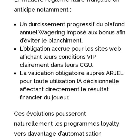
anticipe notamment :
Un durcissement progressif du plafond
annuel Wagering imposé aux bonus afin
d’éviter le blanchiment.
L’obligation accrue pour les sites web
affichant leurs conditions VIP
clairement dans leurs CGU.
La validation obligatoire auprès ARJEL
pour toute utilisation IA décisionnelle
affectant directement le résultat
financier du joueur.
Ces évolutions pousseront
naturellement les programmes loyalty
vers davantage d’automatisation