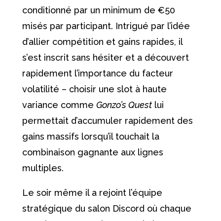
conditionné par un minimum de €50
misés par participant. Intrigué par l’idée
d’allier compétition et gains rapides, il
s’est inscrit sans hésiter et a découvert
rapidement l’importance du facteur
volatilité – choisir une slot à haute
variance comme
Gonzo’s Quest
lui
permettait d’accumuler rapidement des
gains massifs lorsqu’il touchait la
combinaison gagnante aux lignes
multiples.
Le soir même il a rejoint l’équipe
stratégique du salon Discord où chaque