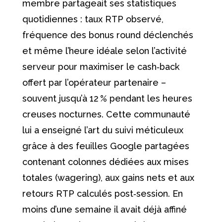
membre partageait ses statistiques
quotidiennes : taux RTP observé,
fréquence des bonus round déclenchés
et même l’heure idéale selon l’activité
serveur pour maximiser le cash‑back
offert par l’opérateur partenaire –
souvent jusqu’à 12 % pendant les heures
creuses nocturnes. Cette communauté
lui a enseigné l’art du suivi méticuleux
grâce à des feuilles Google partagées
contenant colonnes dédiées aux mises
totales (wagering), aux gains nets et aux
retours RTP calculés post‑session. En
moins d’une semaine il avait déjà affiné