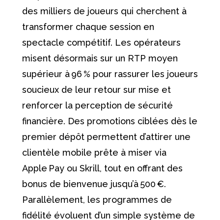
des milliers de joueurs qui cherchent à
transformer chaque session en
spectacle compétitif. Les opérateurs
misent désormais sur un RTP moyen
supérieur à 96 % pour rassurer les joueurs
soucieux de leur retour sur mise et
renforcer la perception de sécurité
financière. Des promotions ciblées dès le
premier dépôt permettent d’attirer une
clientèle mobile prête à miser via
Apple Pay ou Skrill, tout en offrant des
bonus de bienvenue jusqu’à 500 €.
Parallèlement, les programmes de
fidélité évoluent d’un simple système de