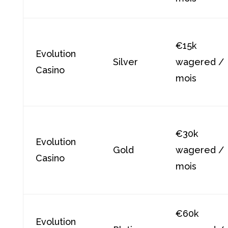
€15k
Evolution
Silver
wagered /
Casino
mois
€30k
Evolution
Gold
wagered /
Casino
mois
€60k
Evolution