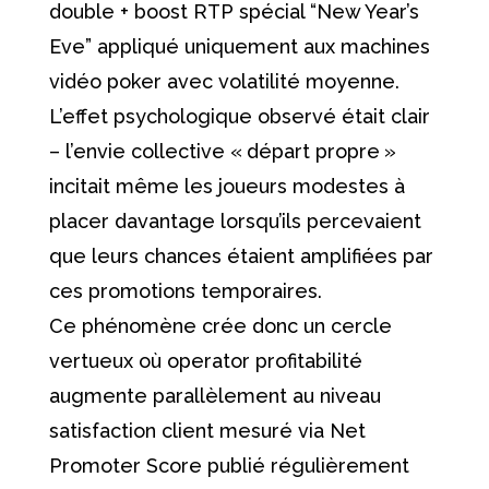
double + boost RTP spécial “New Year’s
Eve” appliqué uniquement aux machines
vidéo poker avec volatilité moyenne.
L’effet psychologique observé était clair
– l’envie collective « départ propre »
incitait même les joueurs modestes à
placer davantage lorsqu’ils percevaient
que leurs chances étaient amplifiées par
ces promotions temporaires.
Ce phénomène crée donc un cercle
vertueux où operator profitabilité
augmente parallèlement au niveau
satisfaction client mesuré via Net
Promoter Score publié régulièrement