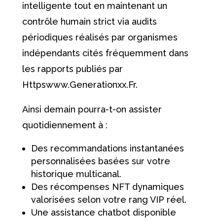
intelligente tout en maintenant un
contrôle humain strict via audits
périodiques réalisés par organismes
indépendants cités fréquemment dans
les rapports publiés par
Httpswww.Generationxx.Fr.
Ainsi demain pourra-t-on assister
quotidiennement à :
Des recommandations instantanées
personnalisées basées sur votre
historique multicanal.
Des récompenses NFT dynamiques
valorisées selon votre rang VIP réel.
Une assistance chatbot disponible