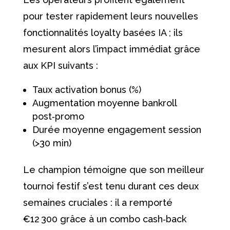
pour tester rapidement leurs nouvelles
fonctionnalités loyalty basées IA ; ils
mesurent alors l’impact immédiat grâce
aux KPI suivants :
Taux activation bonus (%)
Augmentation moyenne bankroll
post‑promo
Durée moyenne engagement session
(>30 min)
Le champion témoigne que son meilleur
tournoi festif s’est tenu durant ces deux
semaines cruciales : il a remporté
€12 300 grâce à un combo cash‑back