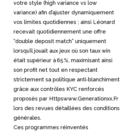
votre style (high variance vs low
variance) afin d’ajuster dynamiquement
vos limites quotidiennes ; ainsi Léonard
recevait quotidiennement une offre
“double deposit match” uniquement
lorsqu’il jouait aux jeux où son taux win
était supérieur à 65 %, maximisant ainsi
son profit net tout en respectant
strictement sa politique anti‑blanchiment
grâce aux contrôles KYC renforcés
proposés par Httpswww.Generationxx.Fr
lors des revues détaillées des conditions
générales.
Ces programmes réinventés