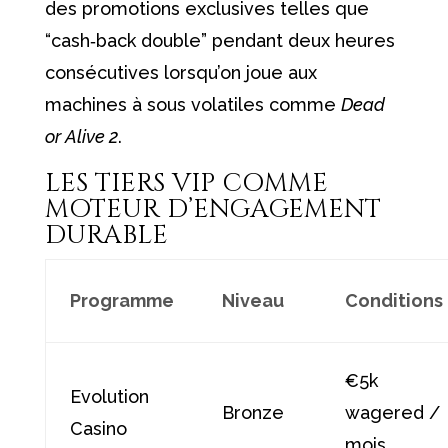
des promotions exclusives telles que
“cash‑back double” pendant deux heures
consécutives lorsqu’on joue aux
machines à sous volatiles comme
Dead
or Alive 2
.
LES TIERS VIP COMME
MOTEUR D’ENGAGEMENT
DURABLE
Programme
Niveau
Conditions
€5k
Evolution
Bronze
wagered /
Casino
mois