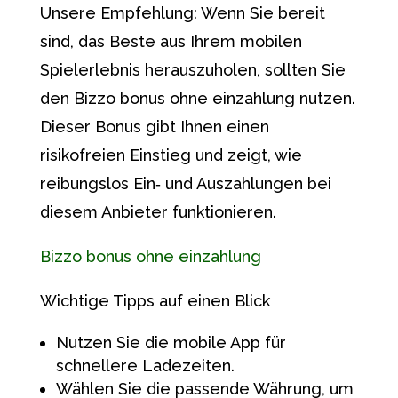
Unsere Empfehlung: Wenn Sie bereit
sind, das Beste aus Ihrem mobilen
Spielerlebnis herauszuholen, sollten Sie
den Bizzo bonus ohne einzahlung nutzen.
Dieser Bonus gibt Ihnen einen
risikofreien Einstieg und zeigt, wie
reibungslos Ein‑ und Auszahlungen bei
diesem Anbieter funktionieren.
Bizzo bonus ohne einzahlung
Wichtige Tipps auf einen Blick
Nutzen Sie die mobile App für
schnellere Ladezeiten.
Wählen Sie die passende Währung, um