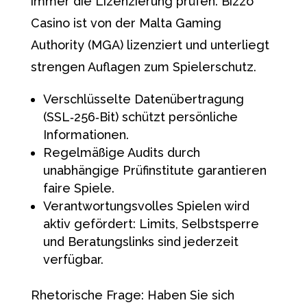
immer die Lizenzierung prüfen. Bizzo
Casino ist von der Malta Gaming
Authority (MGA) lizenziert und unterliegt
strengen Auflagen zum Spielerschutz.
Verschlüsselte Datenübertragung
(SSL‑256‑Bit) schützt persönliche
Informationen.
Regelmäßige Audits durch
unabhängige Prüfinstitute garantieren
faire Spiele.
Verantwortungsvolles Spielen wird
aktiv gefördert: Limits, Selbstsperre
und Beratungslinks sind jederzeit
verfügbar.
Rhetorische Frage: Haben Sie sich