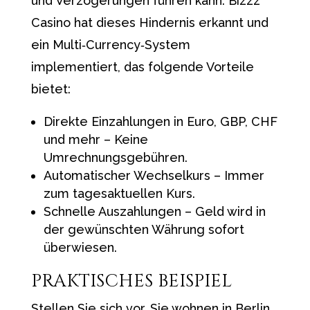
und Verzögerungen führen kann. Bizzz
Casino hat dieses Hindernis erkannt und
ein Multi‑Currency‑System
implementiert, das folgende Vorteile
bietet:
Direkte Einzahlungen in Euro, GBP, CHF
und mehr – Keine
Umrechnungsgebühren.
Automatischer Wechselkurs – Immer
zum tagesaktuellen Kurs.
Schnelle Auszahlungen – Geld wird in
der gewünschten Währung sofort
überwiesen.
PRAKTISCHES BEISPIEL
Stellen Sie sich vor, Sie wohnen in Berlin,