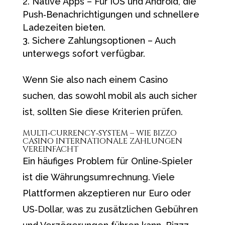
Native Apps – Für iOS und Android, die
Push‑Benachrichtigungen und schnellere
Ladezeiten bieten.
Sichere Zahlungsoptionen – Auch
unterwegs sofort verfügbar.
Wenn Sie also nach einem Casino
suchen, das sowohl mobil als auch sicher
ist, sollten Sie diese Kriterien prüfen.
MULTI‑CURRENCY‑SYSTEM – WIE BIZZO
CASINO INTERNATIONALE ZAHLUNGEN
VEREINFACHT
Ein häufiges Problem für Online‑Spieler
ist die Währungsumrechnung. Viele
Plattformen akzeptieren nur Euro oder
US‑Dollar, was zu zusätzlichen Gebühren