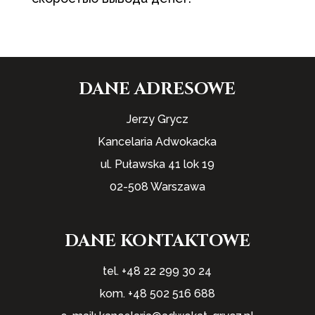
DANE ADRESOWE
Jerzy Grycz
Kancelaria Adwokacka
ul. Puławska 41 lok 19
02-508 Warszawa
DANE KONTAKTOWE
tel. +48 22 299 30 24
kom. +48 502 516 688