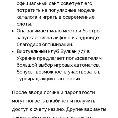
официальный сайт советует его
потратить на популярные модели
каталога и играть в современные
слоты.
Она занимает мало места и быстро
запускается на айфоне и андроиде
благодаря оптимизации.
Виртуальный клуб Вулкан 777 в
Украине предлагает пользователям
большой выбор игровых автоматов,
бонусы, возможность участвовать в
турнирах, акциях, лотереях.
После ввода логина и пароля гости
могут попасть в кабинет и получить
доступ к счету казино. Другие варианты
также работают, но не настолько