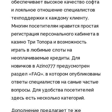
обеспечивает высокое качество софта
и лояльное отношение специалистов
техподдержки к каждому клиенту.
Многим посетителям нравится простая
регистрация персонального кабинета в
казино Три Топора и возможность
играть в любимые слоты на
неоплачиваемые кредиты. Для
новичков в Azino777 предусмотрен
раздел «FAQ», в котором опубликованы
ответы специалистов на самые частые
вопросы. Для удобства посетителей
здесь есть несколько категорий.
Дополнение предлагает те же