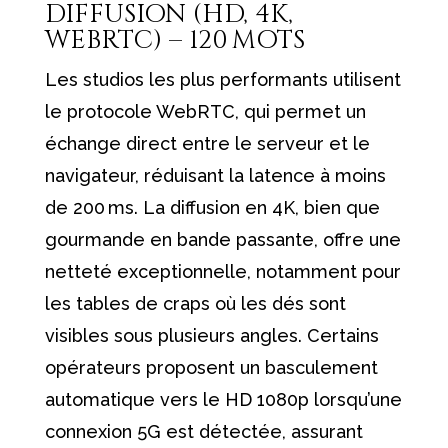
DIFFUSION (HD, 4K,
WEBRTC) – 120 MOTS
Les studios les plus performants utilisent
le protocole WebRTC, qui permet un
échange direct entre le serveur et le
navigateur, réduisant la latence à moins
de 200 ms. La diffusion en 4K, bien que
gourmande en bande passante, offre une
netteté exceptionnelle, notamment pour
les tables de craps où les dés sont
visibles sous plusieurs angles. Certains
opérateurs proposent un basculement
automatique vers le HD 1080p lorsqu’une
connexion 5G est détectée, assurant