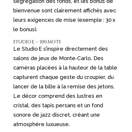
ségrégation des fonds, et les bonus de
bienvenue sont clairement affichés avec
leurs exigences de mise (exemple : 30 x
le bonus).
STUDIO E – 300 MOTS
Le Studio E s’inspire directement des
salons de jeux de Monte‑Carlo. Des
caméras placées à la hauteur de la table
capturent chaque geste du croupier, du
lancer de la bille à la remise des jetons.
Le décor comprend des lustres en
cristal, des tapis persans et un fond
sonore de jazz discret, créant une
atmosphère luxueuse.