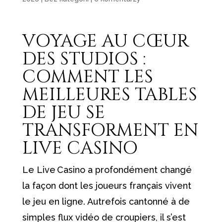
VOYAGE AU CŒUR
DES STUDIOS :
COMMENT LES
MEILLEURES TABLES
DE JEU SE
TRANSFORMENT EN
LIVE CASINO
Le Live Casino a profondément changé
la façon dont les joueurs français vivent
le jeu en ligne. Autrefois cantonné à de
simples flux vidéo de croupiers, il s’est