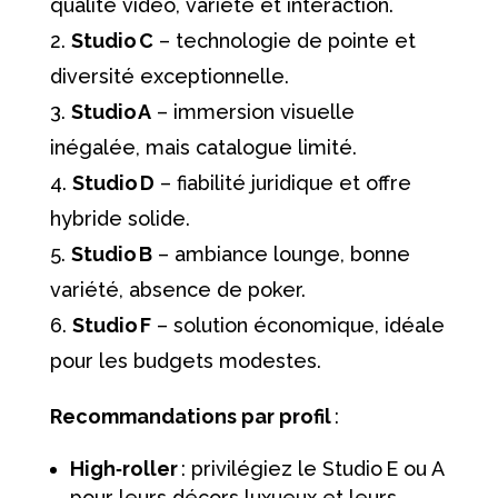
qualité vidéo, variété et interaction.
2.
Studio C
– technologie de pointe et
diversité exceptionnelle.
3.
Studio A
– immersion visuelle
inégalée, mais catalogue limité.
4.
Studio D
– fiabilité juridique et offre
hybride solide.
5.
Studio B
– ambiance lounge, bonne
variété, absence de poker.
6.
Studio F
– solution économique, idéale
pour les budgets modestes.
Recommandations par profil
:
High‑roller
: privilégiez le Studio E ou A
pour leurs décors luxueux et leurs