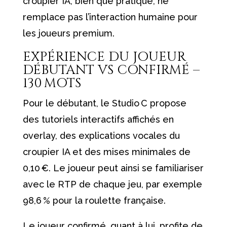
croupier IA, bien que pratique, ne
remplace pas l’interaction humaine pour
les joueurs premium.
EXPÉRIENCE DU JOUEUR
DÉBUTANT VS CONFIRMÉ –
130 MOTS
Pour le débutant, le Studio C propose
des tutoriels interactifs affichés en
overlay, des explications vocales du
croupier IA et des mises minimales de
0,10 €. Le joueur peut ainsi se familiariser
avec le RTP de chaque jeu, par exemple
98,6 % pour la roulette française.
Le joueur confirmé, quant à lui, profite de