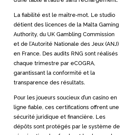
La fiabilité est le maître‑mot. Le studio
détient des licences de la Malta Gaming
Authority, du UK Gambling Commission
et de l’Autorité Nationale des Jeux (ANJ)
en France. Des audits RNG sont réalisés
chaque trimestre par eCOGRA,
garantissant la conformité et la
transparence des résultats.
Pour les joueurs soucieux d’un casino en
ligne fiable, ces certifications offrent une
sécurité juridique et financière. Les
dépôts sont protégés par le système de