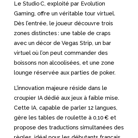
Le Studio C, exploité par Evolution
Gaming, offre un véritable tour virtuel.
Dès l’entrée, le joueur découvre trois
zones distinctes : une table de craps
avec un décor de Vegas Strip, un bar
virtuel où l’on peut commander des
boissons non alcoolisées, et une zone
lounge réservée aux parties de poker.
L’innovation majeure réside dans le
croupier IA dédié aux jeux à faible mise.
Cette IA, capable de parler 12 langues,
gère les tables de roulette à 0,10 € et
propose des traductions simultanées des
règles, idéal pour les débutants français.