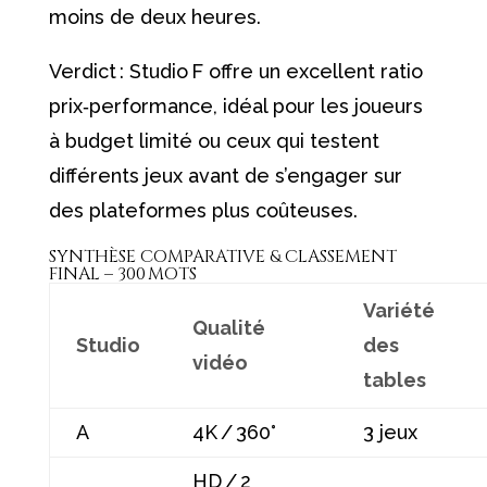
moins de deux heures.
Verdict : Studio F offre un excellent ratio
prix‑performance, idéal pour les joueurs
à budget limité ou ceux qui testent
différents jeux avant de s’engager sur
des plateformes plus coûteuses.
SYNTHÈSE COMPARATIVE & CLASSEMENT
FINAL – 300 MOTS
Variété
Qualité
Studio
des
vidéo
tables
A
4K / 360°
3 jeux
HD / 2