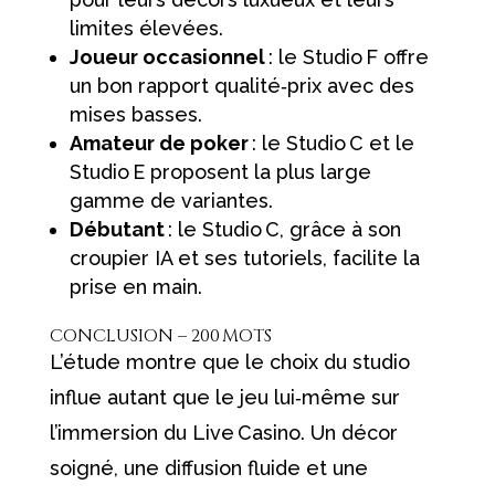
limites élevées.
Joueur occasionnel
: le Studio F offre
un bon rapport qualité‑prix avec des
mises basses.
Amateur de poker
: le Studio C et le
Studio E proposent la plus large
gamme de variantes.
Débutant
: le Studio C, grâce à son
croupier IA et ses tutoriels, facilite la
prise en main.
CONCLUSION – 200 MOTS
L’étude montre que le choix du studio
influe autant que le jeu lui‑même sur
l’immersion du Live Casino. Un décor
soigné, une diffusion fluide et une