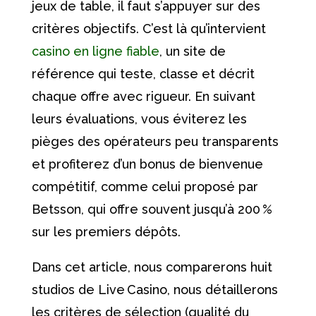
jeux de table, il faut s’appuyer sur des
critères objectifs. C’est là qu’intervient
casino en ligne fiable
, un site de
référence qui teste, classe et décrit
chaque offre avec rigueur. En suivant
leurs évaluations, vous éviterez les
pièges des opérateurs peu transparents
et profiterez d’un bonus de bienvenue
compétitif, comme celui proposé par
Betsson, qui offre souvent jusqu’à 200 %
sur les premiers dépôts.
Dans cet article, nous comparerons huit
studios de Live Casino, nous détaillerons
les critères de sélection (qualité du