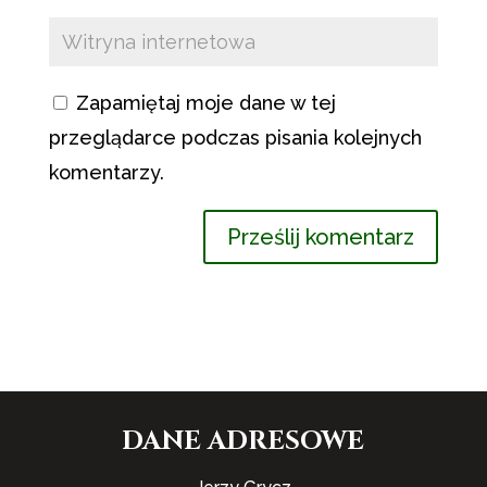
Zapamiętaj moje dane w tej
przeglądarce podczas pisania kolejnych
komentarzy.
DANE ADRESOWE