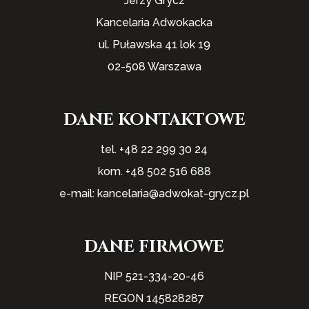
Jerzy Grycz
Kancelaria Adwokacka
ul. Puławska 41 lok 19
02-508 Warszawa
DANE KONTAKTOWE
tel. +48 22 299 30 24
kom. +48 502 516 688
e-mail:
kancelaria@adwokat-grycz.pl
DANE FIRMOWE
NIP 521-334-20-46
REGON 145828287