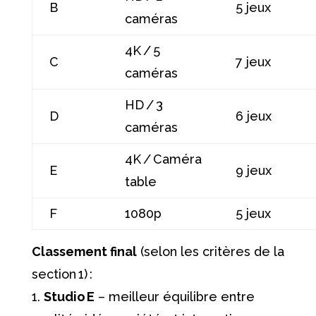
B
5 jeux
caméras
4K / 5
C
7 jeux
caméras
HD / 3
D
6 jeux
caméras
4K / Caméra
E
9 jeux
table
F
1080p
5 jeux
Classement final
(selon les critères de la
section 1) :
1.
Studio E
– meilleur équilibre entre