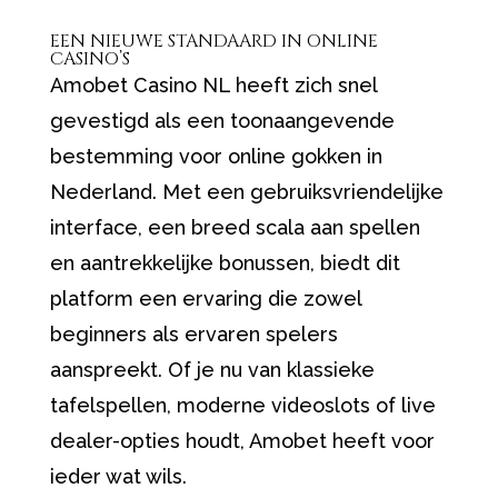
EEN NIEUWE STANDAARD IN ONLINE
CASINO’S
Amobet Casino NL heeft zich snel
gevestigd als een toonaangevende
bestemming voor online gokken in
Nederland. Met een gebruiksvriendelijke
interface, een breed scala aan spellen
en aantrekkelijke bonussen, biedt dit
platform een ervaring die zowel
beginners als ervaren spelers
aanspreekt. Of je nu van klassieke
tafelspellen, moderne videoslots of live
dealer-opties houdt, Amobet heeft voor
ieder wat wils.