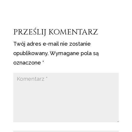
PRZEŚLIJ KOMENTARZ
Twój adres e-mail nie zostanie
opublikowany.
Wymagane pola są
oznaczone
*