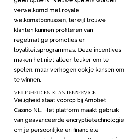
geen optie is. Nieuwe spelers worden
verwelkomd met royale
welkomstbonussen, terwijl trouwe
klanten kunnen profiteren van
regelmatige promoties en
loyaliteitsprogramma’s. Deze incentives
maken het niet alleen leuker om te
spelen, maar verhogen ook je kansen om
te winnen.
VEILIGHEID EN KLANTENSERVICE
Veiligheid staat voorop bij Amobet
Casino NL. Het platform maakt gebruik
van geavanceerde encryptietechnologie
om je persoonlijke en financiële