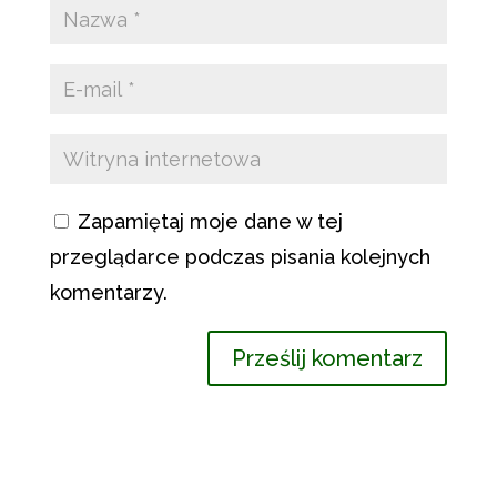
Zapamiętaj moje dane w tej
przeglądarce podczas pisania kolejnych
komentarzy.