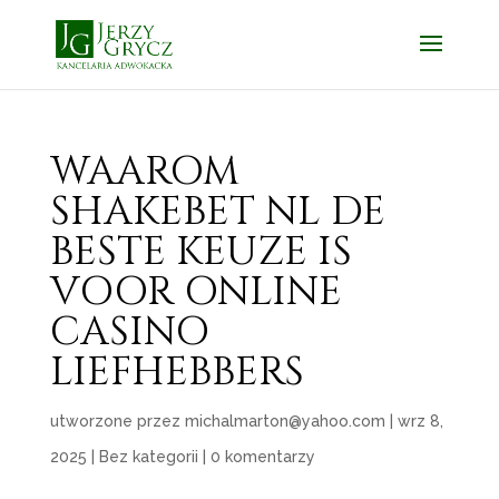
WAAROM
SHAKEBET NL DE
BESTE KEUZE IS
VOOR ONLINE
CASINO
LIEFHEBBERS
utworzone przez
michalmarton@yahoo.com
|
wrz 8,
2025
|
Bez kategorii
|
0 komentarzy