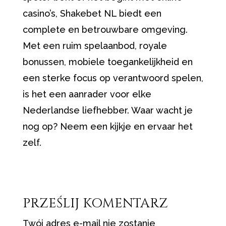
casino’s, Shakebet NL biedt een
complete en betrouwbare omgeving.
Met een ruim spelaanbod, royale
bonussen, mobiele toegankelijkheid en
een sterke focus op verantwoord spelen,
is het een aanrader voor elke
Nederlandse liefhebber. Waar wacht je
nog op? Neem een kijkje en ervaar het
zelf.
PRZEŚLIJ KOMENTARZ
Twój adres e-mail nie zostanie