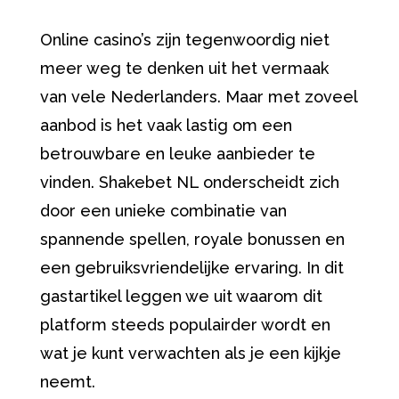
Online casino’s zijn tegenwoordig niet
meer weg te denken uit het vermaak
van vele Nederlanders. Maar met zoveel
aanbod is het vaak lastig om een
betrouwbare en leuke aanbieder te
vinden. Shakebet NL onderscheidt zich
door een unieke combinatie van
spannende spellen, royale bonussen en
een gebruiksvriendelijke ervaring. In dit
gastartikel leggen we uit waarom dit
platform steeds populairder wordt en
wat je kunt verwachten als je een kijkje
neemt.