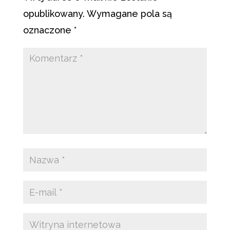
opublikowany.
Wymagane pola są
oznaczone
*