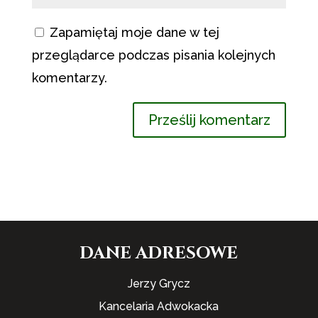
Zapamiętaj moje dane w tej
przeglądarce podczas pisania kolejnych
komentarzy.
DANE ADRESOWE
Jerzy Grycz
Kancelaria Adwokacka