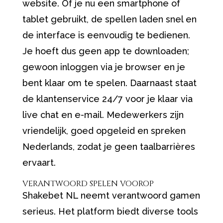
website. Of je nu een smartphone of
tablet gebruikt, de spellen laden snel en
de interface is eenvoudig te bedienen.
Je hoeft dus geen app te downloaden;
gewoon inloggen via je browser en je
bent klaar om te spelen. Daarnaast staat
de klantenservice 24/7 voor je klaar via
live chat en e-mail. Medewerkers zijn
vriendelijk, goed opgeleid en spreken
Nederlands, zodat je geen taalbarrières
ervaart.
VERANTWOORD SPELEN VOOROP
Shakebet NL neemt verantwoord gamen
serieus. Het platform biedt diverse tools