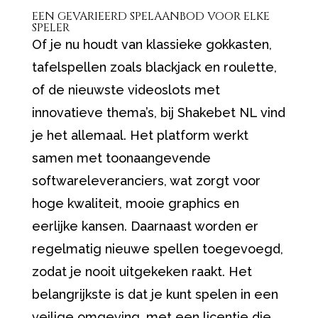
EEN GEVARIEERD SPELAANBOD VOOR ELKE
SPELER
Of je nu houdt van klassieke gokkasten,
tafelspellen zoals blackjack en roulette,
of de nieuwste videoslots met
innovatieve thema’s, bij Shakebet NL vind
je het allemaal. Het platform werkt
samen met toonaangevende
softwareleveranciers, wat zorgt voor
hoge kwaliteit, mooie graphics en
eerlijke kansen. Daarnaast worden er
regelmatig nieuwe spellen toegevoegd,
zodat je nooit uitgekeken raakt. Het
belangrijkste is dat je kunt spelen in een
veilige omgeving, met een licentie die