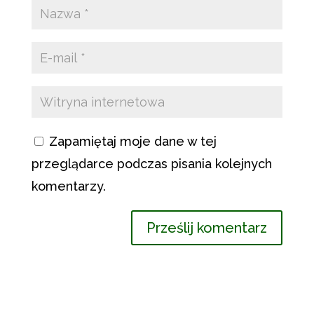
Zapamiętaj moje dane w tej
przeglądarce podczas pisania kolejnych
komentarzy.