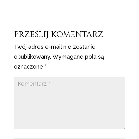
PRZEŚLIJ KOMENTARZ
Twój adres e-mail nie zostanie
opublikowany.
Wymagane pola są
oznaczone
*