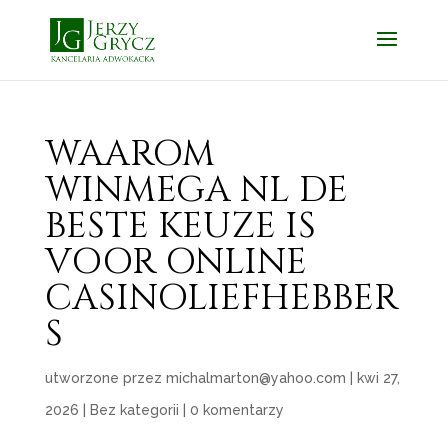
WAAROM
WINMEGA NL DE
BESTE KEUZE IS
VOOR ONLINE
CASINOLIEFHEBBER
S
utworzone przez
michalmarton@yahoo.com
|
kwi 27,
2026
|
Bez kategorii
|
0 komentarzy