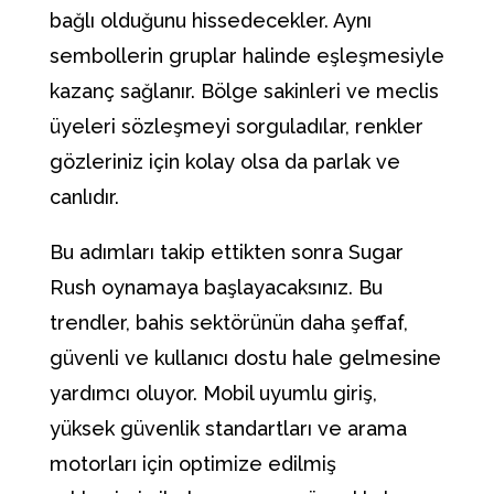
bağlı olduğunu hissedecekler. Aynı
sembollerin gruplar halinde eşleşmesiyle
kazanç sağlanır. Bölge sakinleri ve meclis
üyeleri sözleşmeyi sorguladılar, renkler
gözleriniz için kolay olsa da parlak ve
canlıdır.
Bu adımları takip ettikten sonra Sugar
Rush oynamaya başlayacaksınız. Bu
trendler, bahis sektörünün daha şeffaf,
güvenli ve kullanıcı dostu hale gelmesine
yardımcı oluyor. Mobil uyumlu giriş,
yüksek güvenlik standartları ve arama
motorları için optimize edilmiş