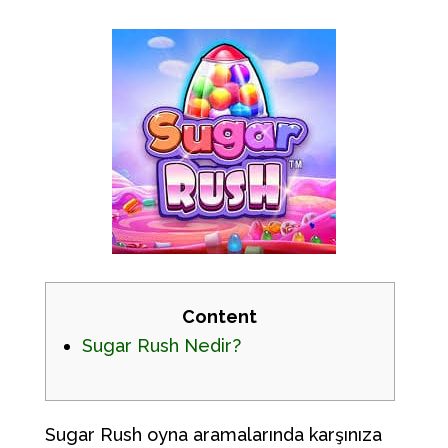
Content
Sugar Rush Nedir?
Sugar Rush oyna aramalarında karşınıza