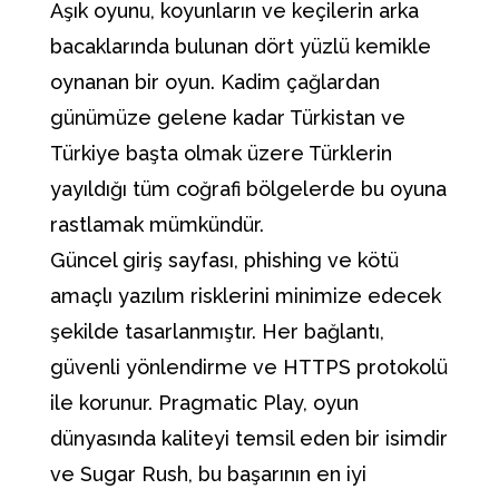
Aşık oyunu, koyunların ve keçilerin arka
bacaklarında bulunan dört yüzlü kemikle
oynanan bir oyun. Kadim çağlardan
günümüze gelene kadar Türkistan ve
Türkiye başta olmak üzere Türklerin
yayıldığı tüm coğrafi bölgelerde bu oyuna
rastlamak mümkündür.
Güncel giriş sayfası, phishing ve kötü
amaçlı yazılım risklerini minimize edecek
şekilde tasarlanmıştır. Her bağlantı,
güvenli yönlendirme ve HTTPS protokolü
ile korunur. Pragmatic Play, oyun
dünyasında kaliteyi temsil eden bir isimdir
ve Sugar Rush, bu başarının en iyi