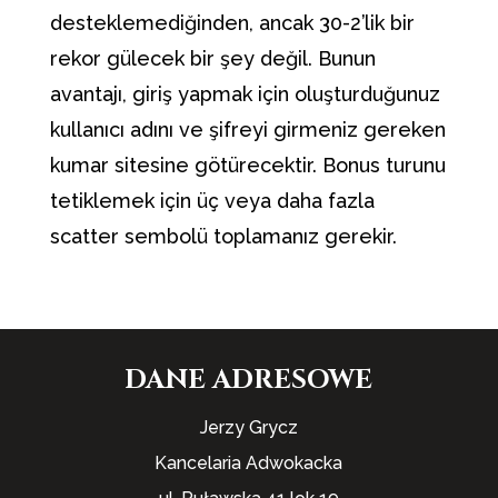
desteklemediğinden, ancak 30-2’lik bir
rekor gülecek bir şey değil. Bunun
avantajı, giriş yapmak için oluşturduğunuz
kullanıcı adını ve şifreyi girmeniz gereken
kumar sitesine götürecektir. Bonus turunu
tetiklemek için üç veya daha fazla
scatter sembolü toplamanız gerekir.
DANE ADRESOWE
Jerzy Grycz
Kancelaria Adwokacka