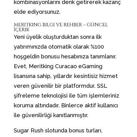
kombinasyonlarını denk getirerek kazanç
elde ediyorsunuz.
MERITKING BILGI VE REHBER – GÜNCEL
İÇERIK
Yeni üyelik oluşturduktan sonra ilk
yatırımınızda otomatik olarak %100
hoşgeldin bonusu hesabınıza tanımlanır.
Evet, Meritking Curacao eGaming
lisansına sahip, yıllardır kesintisiz hizmet
veren güvenilir bir platformdur. SSL
şifreleme teknolojisi ile tüm işlemleriniz
koruma altındadır. Binlerce aktif kullanıcı
ile güvenilirliği kanıtlanmıştır.
Sugar Rush slotunda bonus turları,