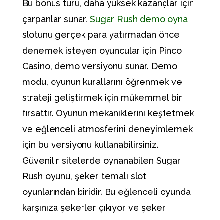
Bu bonus turu, daha yüksek kazançlar için
çarpanlar sunar.
Sugar Rush demo oyna
slotunu gerçek para yatırmadan önce
denemek isteyen oyuncular için Pinco
Casino, demo versiyonu sunar. Demo
modu, oyunun kurallarını öğrenmek ve
strateji geliştirmek için mükemmel bir
fırsattır. Oyunun mekaniklerini keşfetmek
ve eğlenceli atmosferini deneyimlemek
için bu versiyonu kullanabilirsiniz.
Güvenilir sitelerde oynanabilen Sugar
Rush oyunu, şeker temalı slot
oyunlarından biridir. Bu eğlenceli oyunda
karşınıza şekerler çıkıyor ve şeker