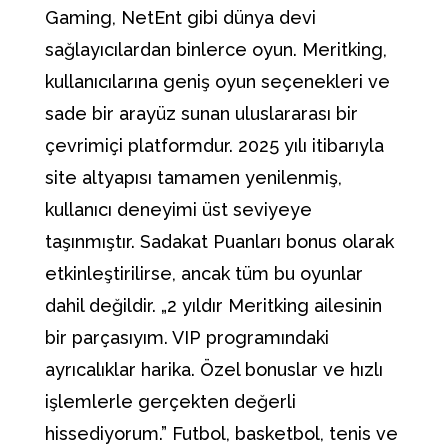
Gaming, NetEnt gibi dünya devi
sağlayıcılardan binlerce oyun. Meritking,
kullanıcılarına geniş oyun seçenekleri ve
sade bir arayüz sunan uluslararası bir
çevrimiçi platformdur. 2025 yılı itibarıyla
site altyapısı tamamen yenilenmiş,
kullanıcı deneyimi üst seviyeye
taşınmıştır. Sadakat Puanları bonus olarak
etkinleştirilirse, ancak tüm bu oyunlar
dahil değildir. „2 yıldır Meritking ailesinin
bir parçasıyım. VIP programındaki
ayrıcalıklar harika. Özel bonuslar ve hızlı
işlemlerle gerçekten değerli
hissediyorum.” Futbol, basketbol, tenis ve