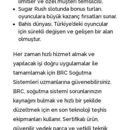
limitler ve özel müşteri temsilcisi.
Sugar Rush slotunda bonus turları,
oyunculara büyük kazanç fırsatları sunar.
Bahis dünyası, Türkiye’deki oyuncular
için sürekli değişen ve gelişen bir alan
olmuştur.
Her zaman hızlı hizmet almak ve
yapılacak işi doğru uygulamalar ile
tamamlamak için BRC Soğutma
Sistemleri uzmanlarına güvenebilirsiniz.
BRC, soğutma sistemi sorunlarınızın
kaynağını bulmak ve hızlı bir şekilde
düzeltmek için en son teknoloji teşhis
ekipmanları kullanır. Sertifikalı ürün,
güvenilir yedek parça ve yetkili teknik