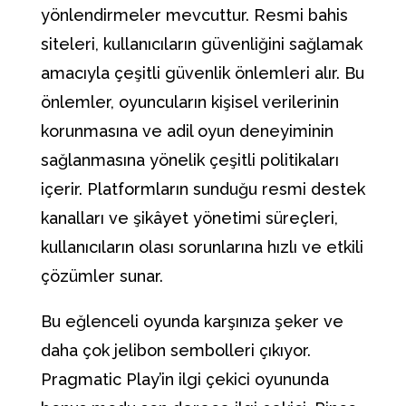
yönlendirmeler mevcuttur. Resmi bahis
siteleri, kullanıcıların güvenliğini sağlamak
amacıyla çeşitli güvenlik önlemleri alır. Bu
önlemler, oyuncuların kişisel verilerinin
korunmasına ve adil oyun deneyiminin
sağlanmasına yönelik çeşitli politikaları
içerir. Platformların sunduğu resmi destek
kanalları ve şikâyet yönetimi süreçleri,
kullanıcıların olası sorunlarına hızlı ve etkili
çözümler sunar.
Bu eğlenceli oyunda karşınıza şeker ve
daha çok jelibon sembolleri çıkıyor.
Pragmatic Play’in ilgi çekici oyununda