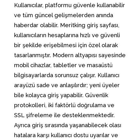
Kullanıcılar, platformu güvenle kullanabilir
ve tüm güncel gelişmelerden anında
haberdar olabilir. Meritking giriş sayfası,
kullanıcıların hesaplarına hızlı ve güvenli
bir şekilde erişebilmesi için özel olarak
tasarlanmıştır. Modern altyapısı sayesinde
mobil cihazlar, tabletler ve masaüstü
bilgisayarlarda sorunsuz çalışır. Kullanıcı
arayüzü sade ve anlaşılırdır; yeni üyeler
bile kolayca giriş yapabilir. Güvenlik
protokolleri, iki faktörlü doğrulama ve
SSL şifreleme ile desteklenmektedir.
Ayrıca giriş sırasında yaşanabilecek olası
hatalara karşı kullanıcı dostu uyarılar ve